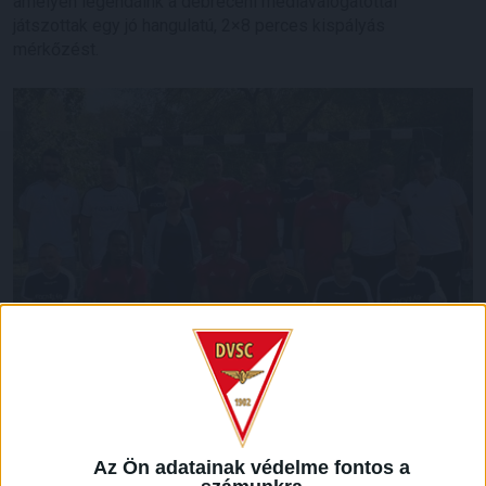
amelyen legendáink a debreceni médiaválogatottal
játszottak egy jó hangulatú, 2×8 perces kispályás
mérkőzést.
Az Ön adatainak védelme fontos a
A csapatunk győzelmével zárult találkozót követően