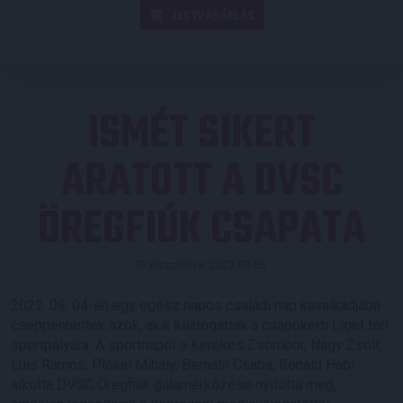
JEGYVÁSÁRLÁS
ISMÉT SIKERT
ARATOTT A DVSC
ÖREGFIÚK CSAPATA
Közzétéve: 2022.09.05.
2022. 09. 04-én egy egész napos családi nap kavalkádjába
cseppenhettek azok, akik kilátogattak a csapókerti Liget téri
sportpályára. A sportnapot a Kerekes Zsombor, Nagy Zsolt,
Luis Ramos, Plókai Mihály, Bernáth Csaba, Ronald Habi
alkotta DVSC Öregfiúk gálamérkőzése nyitotta meg,