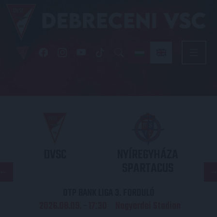
DVSC
NYÍREGYHÁZA
SPARTACUS
OTP BANK LIGA 3. FORDULÓ
2026.08.09. - 17
30
Nagyerdei Stadion
: