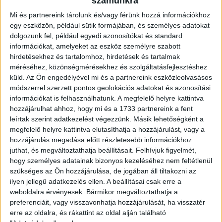
számunkra
kispályás tornával folytatódott a rendezvénysorozat, de
Mi és partnereink tárolunk és/vagy férünk hozzá információkhoz
számos más sportágat és játékot is kipróbálhattak az
egy eszközön, például sütik formájában, és személyes adatokat
érdeklődők. Köszönjük a meghívást a szervezőknek!
dolgozunk fel, például egyedi azonosítókat és standard
információkat, amelyeket az eszköz személyre szabott
hirdetésekhez és tartalomhoz, hirdetések és tartalmak
méréséhez, közönségmérésekhez és szolgáltatásfejlesztéshez
küld.
Az Ön engedélyével mi és a partnereink eszközleolvasásos
módszerrel szerzett pontos geolokációs adatokat és azonosítási
információkat is felhasználhatunk. A megfelelő helyre kattintva
hozzájárulhat ahhoz, hogy mi és a 1733 partnereink a fent
leírtak szerint adatkezelést végezzünk. Másik lehetőségként a
megfelelő helyre kattintva elutasíthatja a hozzájárulást, vagy a
hozzájárulás megadása előtt részletesebb információkhoz
juthat, és megváltoztathatja beállításait.
Felhívjuk figyelmét,
hogy személyes adatainak bizonyos kezeléséhez nem feltétlenül
szükséges az Ön hozzájárulása, de jogában áll tiltakozni az
ilyen jellegű adatkezelés ellen. A beállításai csak erre a
weboldalra érvényesek. Bármikor megváltoztathatja a
preferenciáit, vagy visszavonhatja hozzájárulását, ha visszatér
erre az oldalra, és rákattint az oldal alján található