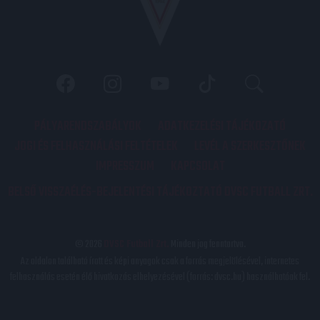
PÁLYARENDSZABÁLYOK
ADATKEZELÉSI TÁJÉKOZATÓ
JOGI ÉS FELHASZNÁLÁSI FELTÉTELEK
LEVÉL A SZERKESZTŐNEK
IMPRESSZUM
KAPCSOLAT
BELSŐ VISSZAÉLÉS-BEJELENTÉSI TÁJÉKOZTATÓ DVSC FUTBALL ZRT.
© 2026
DVSC Futball Zrt.
Minden jog fenntartva.
Az oldalon található írott és képi anyagok csak a forrás megjelölésével, internetes
felhasználás esetén élő hivatkozás elhelyezésével (forrás: dvsc.hu) használhatóak fel.