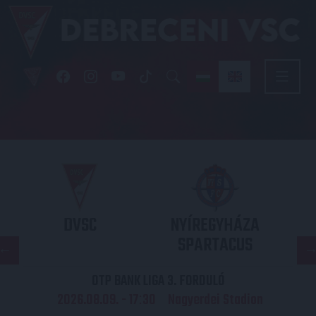
DVSC
NYÍREGYHÁZA
SPARTACUS
OTP BANK LIGA 3. FORDULÓ
2026.08.09. - 17
30
Nagyerdei Stadion
: