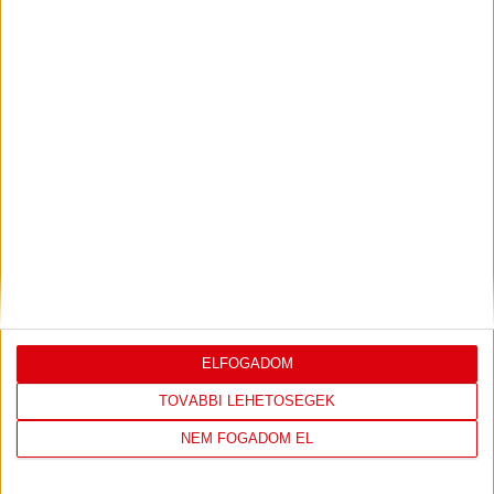
JEREVÁN-DVSC 0-0, GERT REMMEL
ÉRTÉKELÉSE
Bővebben →
LEGUTÓBBI EREDMÉNY
ELFOGADOM
TOVÁBBI LEHETŐSÉGEK
DVSC
FC
NEM FOGADOM EL
COPENHAGEN