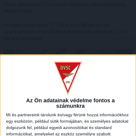
Péter, valamint az U12-eseket fejlesztő másik legendánk,
Madar Csaba.
Az adás csütörtökön 17.15-kor lesz látható az M4
sportcsatornán, míg a Debrecen Televízió pénteken 21.20-
kor tűzi műsorára.
Az Ön adatainak védelme fontos a
számunkra
Mi és partnereink tárolunk és/vagy férünk hozzá információkhoz
egy eszközön, például sütik formájában, és személyes adatokat
dolgozunk fel, például egyedi azonosítókat és standard
információkat, amelyeket az eszköz személyre szabott