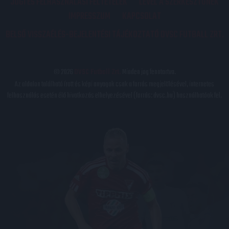
JOGI ÉS FELHASZNÁLÁSI FELTÉTELEK
LEVÉL A SZERKESZTŐNEK
IMPRESSZUM
KAPCSOLAT
BELSŐ VISSZAÉLÉS-BEJELENTÉSI TÁJÉKOZTATÓ DVSC FUTBALL ZRT.
© 2026
DVSC Futball Zrt.
Minden jog fenntartva.
Az oldalon található írott és képi anyagok csak a forrás megjelölésével, internetes
felhasználás esetén élő hivatkozás elhelyezésével (forrás: dvsc.hu) használhatóak fel.