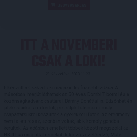
JEGYVÁSÁRLÁS
ITT A NOVEMBERI
CSAK A LOKI!
Közzétéve: 2023.11.23.
Elkészült a Csak a Loki magazin legfrissebb adása. A
műsorban interjút láthatnak az 50 éves Dombi Tiborral és a
közönségkedvenc csatárral, Bárány Donáttal is. Edzőnket és
játékosainkat arra kértük, próbálják felismerni, mely
csapattársukról készültek a gyerekkori fotók. Az eredmény
nem is lett rossz, azonban voltak, akik komoly gondba
kerültek. Az adásban emellett többek között megszólal az
NB III-as csapattal remekül dolgozó vezetőedző, Máté