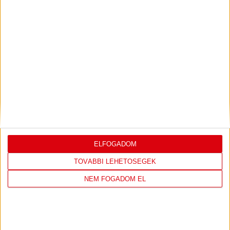
LEGUTÓBBI EREDMÉNY
DVSC
FC
ELFOGADOM
COPENHAGEN
TOVÁBBI LEHETŐSÉGEK
NEM FOGADOM EL
19
:
00
2026-08-
KONFERENCIA LIGA 3.
MECCS