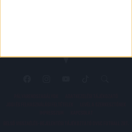
PÁLYARENDSZABÁLYOK
ADATKEZELÉSI TÁJÉKOZATÓ
JOGI ÉS FELHASZNÁLÁSI FELTÉTELEK
LEVÉL A SZERKESZTŐNEK
IMPRESSZUM
KAPCSOLAT
BELSŐ VISSZAÉLÉS-BEJELENTÉSI TÁJÉKOZTATÓ DVSC FUTBALL ZRT.