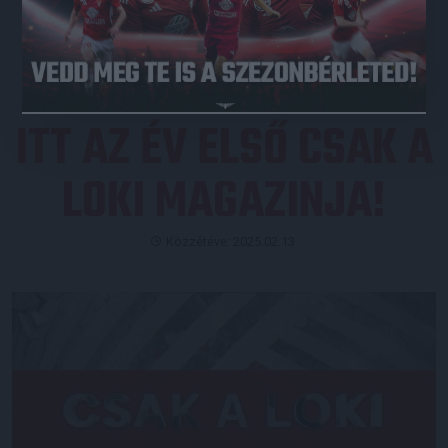
JEGYVÁSÁRLÁS
ITT AZ ÉV ELSŐ CSAK A
LOKI MAGAZINJA!
Közzétéve: 2025.02.13.