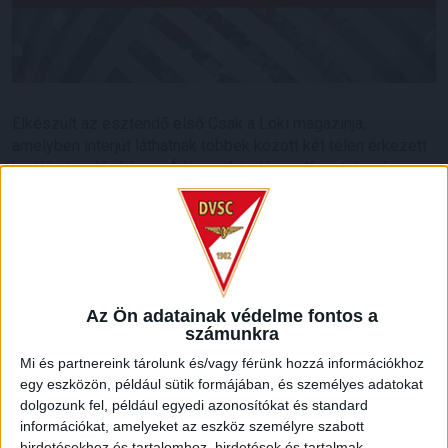
Elkészült az esztendő első Csak a Loki magazinja,
amelyben interjút láthatnak többek között két télen érkezett
kiválóságunkkal, Lang Ádámmal és Hegyi Krisztiánnal, a
tavaszi idényről és a felkészülésről Nestor El Maestro
vezetőedző beszél, emellett lesz egy színes beszámoló a
törökországi edzőtáborról és NB III-as csapatunkról is.
Az adás csütörtökön 16.30 órakor, pénteken 12.30-kor lesz
látható az M4 sportcsatornán, míg a Debrecen Televízió
Az Ön adatainak védelme fontos a
pénteken 20.50 órakor tűzi műsorára.
számunkra
Mi és partnereink tárolunk és/vagy férünk hozzá információkhoz
LEGUTÓBBI HÍREK
egy eszközön, például sütik formájában, és személyes adatokat
dolgozunk fel, például egyedi azonosítókat és standard
információkat, amelyeket az eszköz személyre szabott
ÉRVÉNYESÜLT A PAPÍRFORMA
DVSC-FC
:
hirdetésekhez és tartalomhoz, hirdetések és tartalmak