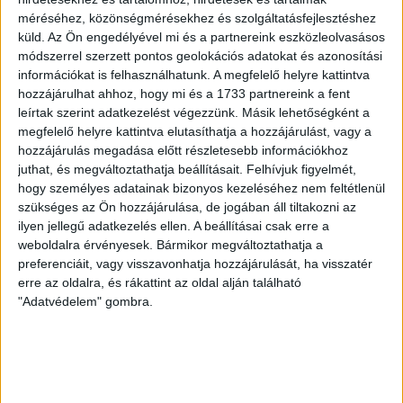
COPENHAGEN 0-3
méréséhez, közönségmérésekhez és szolgáltatásfejlesztéshez
küld.
Az Ön engedélyével mi és a partnereink eszközleolvasásos
2026.08.06.
módszerrel szerzett pontos geolokációs adatokat és azonosítási
Az örmény Pjunyik Jereván búcsúztatása után a bombaerős,
információkat is felhasználhatunk. A megfelelő helyre kattintva
válogatottakkal teletűzdelt, dán rekordbajnok FC
hozzájárulhat ahhoz, hogy mi és a 1733 partnereink a fent
Copenhagen (Köbenhavn) együttesét fogadta a Loki
leírtak szerint adatkezelést végezzünk. Másik lehetőségként a
csütörtökön este az UEFA Konferencia Liga 3.
megfelelő helyre kattintva elutasíthatja a hozzájárulást, vagy a
hozzájárulás megadása előtt részletesebb információkhoz
selejtezőkörének első mérkőzésén. A kezdőcsapatban ott
juthat, és megváltoztathatja beállításait.
Felhívjuk figyelmét,
volt többek között Szécsi Márk, Batik Bence és a DVSC-ben
hogy személyes adatainak bizonyos kezeléséhez nem feltétlenül
most debütáló Dénes Vilmos is. A találkozót a hőség dacára
szükséges az Ön hozzájárulása, de jogában áll tiltakozni az
mindkét gárda viszonylag […]
ilyen jellegű adatkezelés ellen. A beállításai csak erre a
Bővebben →
weboldalra érvényesek. Bármikor megváltoztathatja a
preferenciáit, vagy visszavonhatja hozzájárulását, ha visszatér
erre az oldalra, és rákattint az oldal alján található
RENDKÍVÜLI HŐSÉG
TÖBB MÓDON IS
:
"Adatvédelem" gombra.
IGYEKSZIK SEGÍTENI A SZURKOLÓKAT A DVSC
Nagy meccs vár csütörtökön 19 órától a Lokira és a
szurkolóira, csapatunk a dán FC Copenhagent fogadja az
UEFA Konferencia Liga selejtezőjében. Klubunk a rendkívüli