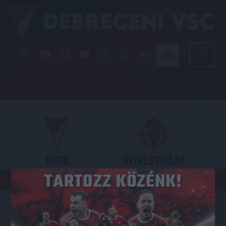
DVSC
NYÍREGYHÁZA
×
SPARTACUS
OTP BANK LIGA 3. FORDULÓ
2026.08.09. - 17
30
Nagyerdei Stadion
: