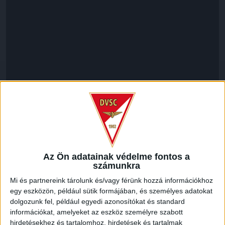
Az Ön adatainak védelme fontos a
LEGUTÓBBI HÍREK
számunkra
Mi és partnereink tárolunk és/vagy férünk hozzá információkhoz
egy eszközön, például sütik formájában, és személyes adatokat
SZURKOLÓI INFORMÁCIÓK A DVSC-
dolgozunk fel, például egyedi azonosítókat és standard
információkat, amelyeket az eszköz személyre szabott
NYÍREGYHÁZA RANGADÓRA
hirdetésekhez és tartalomhoz, hirdetések és tartalmak