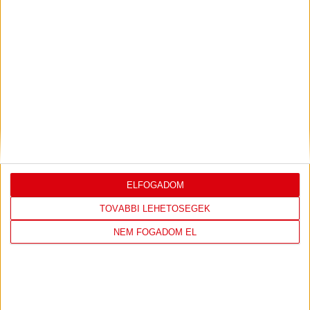
LEGUTÓBBI EREDMÉNY
DVSC
FC
ELFOGADOM
COPENHAGEN
TOVÁBBI LEHETŐSÉGEK
19
:
00
NEM FOGADOM EL
2026-08-
KONFERENCIA LIGA 3.
MECCS
06 19:00
SELEJTEZŐFDORDULÓ
RÉSZLETEI