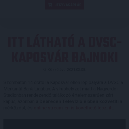
JEGYVÁSÁRLÁS
ITT LÁTHATÓ A DVSC-
KAPOSVÁR BAJNOKI
Közzétéve: 2021.03.05.
Szombaton 14 órától a Kaposvár ellen lép pályára a DVSC a
Merkantil Bank Ligában. A vírushelyzet miatt a Nagyerdei
Stadionban rendezendő találkozó értelemszerűen zárt
kapus, azonban
a Debrecen Televízió élőben közvetít
i a
mérkőzést, és
online stream-en is követhető lesz, itt
: