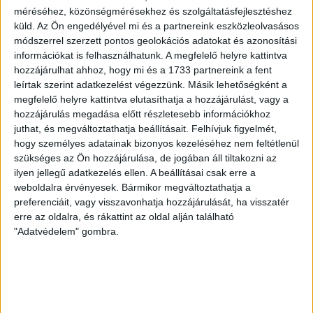
méréséhez, közönségmérésekhez és szolgáltatásfejlesztéshez
2026.08.07.
küld.
Az Ön engedélyével mi és a partnereink eszközleolvasásos
A DVSC az OTP Bank Liga 3. fordulójában az ősi rivális
módszerrel szerzett pontos geolokációs adatokat és azonosítási
Nyíregyházát fogadja augusztus 9-én, vasárnap 17.30-kor a
információkat is felhasználhatunk. A megfelelő helyre kattintva
Nagyerdei Stadionban. Nagy az érdeklődés, a találkozóra
hozzájárulhat ahhoz, hogy mi és a 1733 partnereink a fent
megvásárolhatók a jegyek online, a
leírtak szerint adatkezelést végezzünk. Másik lehetőségként a
www.nagyerdeistadion.hu oldalon, illetve személyesen a
megfelelő helyre kattintva elutasíthatja a hozzájárulást, vagy a
stadion pénztáraiban (nyitva hétköznap 10 és 18,
hozzájárulás megadása előtt részletesebb információkhoz
szombaton 10 és 15 óra között, vasárnap 10 órától). A DVSC
juthat, és megváltoztathatja beállításait.
Felhívjuk figyelmét,
Store vasárnap 12 […]
hogy személyes adatainak bizonyos kezeléséhez nem feltétlenül
Bővebben →
szükséges az Ön hozzájárulása, de jogában áll tiltakozni az
ilyen jellegű adatkezelés ellen. A beállításai csak erre a
weboldalra érvényesek. Bármikor megváltoztathatja a
ÉRVÉNYESÜLT A PAPÍRFORMA
DVSC-FC
:
preferenciáit, vagy visszavonhatja hozzájárulását, ha visszatér
COPENHAGEN 0-3
erre az oldalra, és rákattint az oldal alján található
"Adatvédelem" gombra.
2026.08.06.
Az örmény Pjunyik Jereván búcsúztatása után a bombaerős,
válogatottakkal teletűzdelt, dán rekordbajnok FC
Copenhagen (Köbenhavn) együttesét fogadta a Loki
csütörtökön este az UEFA Konferencia Liga 3.