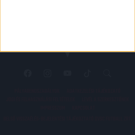
PÁLYARENDSZABÁLYOK
ADATKEZELÉSI TÁJÉKOZATÓ
JOGI ÉS FELHASZNÁLÁSI FELTÉTELEK
LEVÉL A SZERKESZTŐNEK
IMPRESSZUM
KAPCSOLAT
BELSŐ VISSZAÉLÉS-BEJELENTÉSI TÁJÉKOZTATÓ DVSC FUTBALL ZRT.