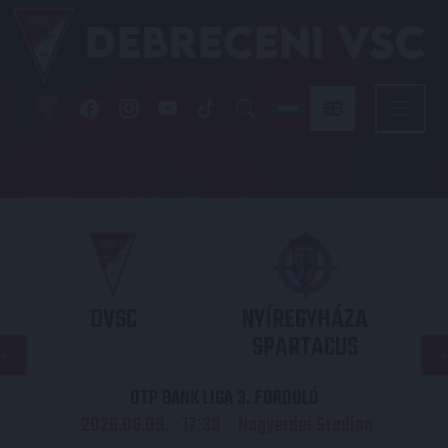
DVSC
NYÍREGYHÁZA
SPARTACUS
OTP BANK LIGA 3. FORDULÓ
2026.08.09. - 17
30
Nagyerdei Stadion
: