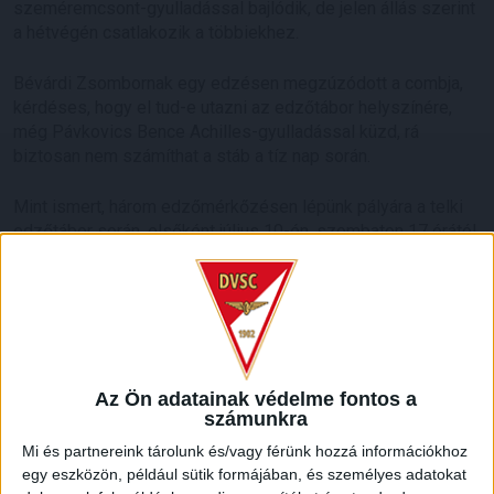
szeméremcsont-gyulladással bajlódik, de jelen állás szerint
a hétvégén csatlakozik a többiekhez.
Bévárdi Zsombornak egy edzésen megzúzódott a combja,
kérdéses, hogy el tud-e utazni az edzőtábor helyszínére,
még Pávkovics Bence Achilles-gyulladással küzd, rá
biztosan nem számíthat a stáb a tíz nap során.
Mint ismert, három edzőmérkőzésen lépünk pályára a telki
edzőtábor során, elsőként július 10-én, szombaton 17 órától,
amikor a Budafokkal mérkőzünk meg, majd július 14-én,
szerdán 16 órától a Soroksár, július 17-én, szombaton 17
órától pedig a Vasas lesz az ellenfél.
A szombati edzőmeccset zárt kapuk mögött rendezik, de
élő streamen keresztül látható lesz.
Az Ön adatainak védelme fontos a
számunkra
Mi és partnereink tárolunk és/vagy férünk hozzá információkhoz
egy eszközön, például sütik formájában, és személyes adatokat