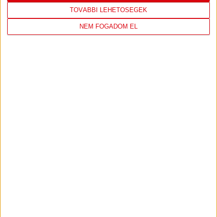
TOVÁBBI LEHETŐSÉGEK
NEM FOGADOM EL
DVSC
NYÍREGYHÁZA
SPARTACUS
17
:
30
2026-08-09
OTP BANK LIGA 3.
MECCS
17:30
FORDULÓ
RÉSZLETEI
TOVÁBBI EREDMÉNYEK