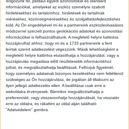
dolgozunk fel, például egyedi azonosítókat és standard
információkat, amelyeket az eszköz személyre szabott
hirdetésekhez és tartalomhoz, hirdetések és tartalmak
méréséhez, közönségmérésekhez és szolgáltatásfejlesztéshez
küld.
Az Ön engedélyével mi és a partnereink eszközleolvasásos
módszerrel szerzett pontos geolokációs adatokat és azonosítási
információkat is felhasználhatunk. A megfelelő helyre kattintva
hozzájárulhat ahhoz, hogy mi és a 1733 partnereink a fent
leírtak szerint adatkezelést végezzünk. Másik lehetőségként a
megfelelő helyre kattintva elutasíthatja a hozzájárulást, vagy a
hozzájárulás megadása előtt részletesebb információkhoz
LEGUTÓBBI HÍREK
juthat, és megváltoztathatja beállításait.
Felhívjuk figyelmét,
hogy személyes adatainak bizonyos kezeléséhez nem feltétlenül
szükséges az Ön hozzájárulása, de jogában áll tiltakozni az
KIKAPOTT A KIS LOKI
ilyen jellegű adatkezelés ellen. A beállításai csak erre a
weboldalra érvényesek. Bármikor megváltoztathatja a
2026.08.08.
preferenciáit, vagy visszavonhatja hozzájárulását, ha visszatér
A DVSC II. szombaton Pallagon a Füzesabony gárdáját
erre az oldalra, és rákattint az oldal alján található
fogadta az NB III. Észak-keleti csoport 3. fordulójában, s
"Adatvédelem" gombra.
ezúttal nem tudott pontot szerezni. NB III. Észak-keleti
csoport, 3. forduló. DVSC II.-Füzesabony 1-2 (1-1). Pallag,
200 néző, vezette: Oswald D. DVSC II.: Tuska – Myrtaj (Kiss