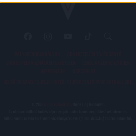
PÁLYARENDSZABÁLYOK
ADATKEZELÉSI TÁJÉKOZATÓ
JOGI ÉS FELHASZNÁLÁSI FELTÉTELEK
LEVÉL A SZERKESZTŐNEK
IMPRESSZUM
KAPCSOLAT
BELSŐ VISSZAÉLÉS-BEJELENTÉSI TÁJÉKOZTATÓ DVSC FUTBALL ZRT.
© 2026
DVSC Futball Zrt.
Minden jog fenntartva.
Az oldalon található írott és képi anyagok csak a forrás megjelölésével, internetes
felhasználás esetén élő hivatkozás elhelyezésével (forrás: dvsc.hu) használhatóak fel.