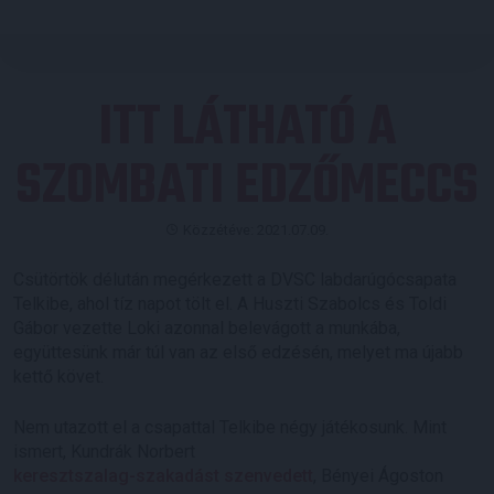
ITT LÁTHATÓ A
SZOMBATI EDZŐMECCS
Közzétéve: 2021.07.09.
Csütörtök délután megérkezett a DVSC labdarúgócsapata
Telkibe, ahol tíz napot tölt el. A Huszti Szabolcs és Toldi
Gábor vezette Loki azonnal belevágott a munkába,
együttesünk már túl van az első edzésén, melyet ma újabb
kettő követ.
Nem utazott el a csapattal Telkibe négy játékosunk. Mint
ismert, Kundrák Norbert
keresztszalag-szakadást szenvedett
, Bényei Ágoston