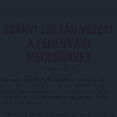
IVÁNYI ZOLTÁN VEZETI
A FEHÉRVÁRI
MECCSÜNKET
Közzétéve: 2019.10.04.
A Magyar Labdarúgó Szövetség játékvezető bizottsága
elkészítette az OTP Bank Liga 8. fordulójának küldését,
amelyből kiderül, hogy a MOL Fehérvár FC – DVSC bajnoki
mérkőzést Iványi Zoltán vezeti, két segítője Tóth II Vencel
és Albert István lesz.
A 43 éves sípmester utoljára tavaly novemberben vezetett a