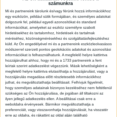
Itt összesen 1000 darab […]
számunkra
Bővebben →
Mi és partnereink tárolunk és/vagy férünk hozzá információkhoz
egy eszközön, például sütik formájában, és személyes adatokat
dolgozunk fel, például egyedi azonosítókat és standard
GYŐZELEM A RANGADÓN
DVSC-
:
információkat, amelyeket az eszköz személyre szabott
NYÍREGYHÁZA 1-0
hirdetésekhez és tartalomhoz, hirdetések és tartalmak
méréséhez, közönségmérésekhez és szolgáltatásfejlesztéshez
2026.08.09.
küld.
Az Ön engedélyével mi és a partnereink eszközleolvasásos
Hamisítatlan rangadóhangulatban lépett pályára a DVSC az
módszerrel szerzett pontos geolokációs adatokat és azonosítási
OTP Bank Liga 3. fordulójában, hiszen vasárnap délután az
információkat is felhasználhatunk. A megfelelő helyre kattintva
ősi rivális Nyíregyházát fogadta. A kezdőcsapatban helyet
hozzájárulhat ahhoz, hogy mi és a 1733 partnereink a fent
kapott az ifjú, saját nevelésű Sain Balázs is, a
leírtak szerint adatkezelést végezzünk. Másik lehetőségként a
támadószekcióban Szendrei Ákost Dzsudzsák Balázs,
megfelelő helyre kattintva elutasíthatja a hozzájárulást, vagy a
illetve a két szélről Dénes Vilmos és Cibla Flórián
hozzájárulás megadása előtt részletesebb információkhoz
támogatta. A mérkőzés jó iramban kezdődött, mindkét gárda
juthat, és megváltoztathatja beállításait.
Felhívjuk figyelmét,
jelentkezett […]
hogy személyes adatainak bizonyos kezeléséhez nem feltétlenül
szükséges az Ön hozzájárulása, de jogában áll tiltakozni az
Bővebben →
ilyen jellegű adatkezelés ellen. A beállításai csak erre a
weboldalra érvényesek. Bármikor megváltoztathatja a
KIKAPOTT A KIS LOKI
preferenciáit, vagy visszavonhatja hozzájárulását, ha visszatér
erre az oldalra, és rákattint az oldal alján található