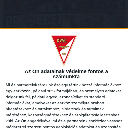
A 34. percben a Kecskemét jutott lehetőséghez, azonban
Tóth Barna 14 méteres próbálkozását Sylvain Deslandes
bravúrosan blokkolta. A félidő hosszabbításában Dzsudzsák
Balázs szabadrúgásból leheletnyivel a kapu mellé csavart,
így gól nélküli döntetlennél vonultak pihenőre az együttesek.
Az Ön adatainak védelme fontos a
számunkra
Mi és partnereink tárolunk és/vagy férünk hozzá információkhoz
egy eszközön, például sütik formájában, és személyes adatokat
dolgozunk fel, például egyedi azonosítókat és standard
információkat, amelyeket az eszköz személyre szabott
hirdetésekhez és tartalomhoz, hirdetések és tartalmak
méréséhez, közönségmérésekhez és szolgáltatásfejlesztéshez
küld.
Az Ön engedélyével mi és a partnereink eszközleolvasásos
módszerrel szerzett pontos geolokációs adatokat és azonosítási