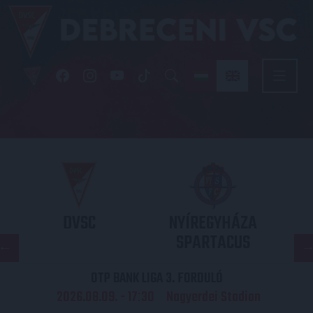
DVSC
NYÍREGYHÁZA
SPARTACUS
OTP BANK LIGA 3. FORDULÓ
2026.08.09. - 17
30
Nagyerdei Stadion
: