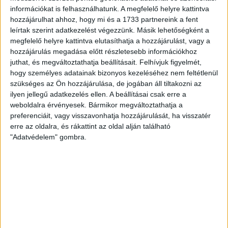
információkat is felhasználhatunk. A megfelelő helyre kattintva
hozzájárulhat ahhoz, hogy mi és a 1733 partnereink a fent
leírtak szerint adatkezelést végezzünk. Másik lehetőségként a
megfelelő helyre kattintva elutasíthatja a hozzájárulást, vagy a
hozzájárulás megadása előtt részletesebb információkhoz
juthat, és megváltoztathatja beállításait.
Felhívjuk figyelmét,
A szünetben köszöntötték a DVSC Labdarúgó Akadémia
hogy személyes adatainak bizonyos kezeléséhez nem feltétlenül
U15-ös csapatát, amely az előző idényben ezüstérmet nyert
szükséges az Ön hozzájárulása, de jogában áll tiltakozni az
az országos kiemelt bajnokságban.
ilyen jellegű adatkezelés ellen. A beállításai csak erre a
weboldalra érvényesek. Bármikor megváltoztathatja a
preferenciáit, vagy visszavonhatja hozzájárulását, ha visszatér
A második játékrész legelején rögtön gól rúghatott volna a
erre az oldalra, és rákattint az oldal alján található
Loki, de a 48. percben a kapus hibája után Bárány Donát
"Adatvédelem" gombra.
közelről, fordulásból mellé gurított. Egyértelmű volt a hazai
fölény, az 52. percben Bódi Ádám 14 méterről leadott
lövését fogta a kecskeméti hálóőr.
Csapatunk egyre nagyobb nyomást helyezett az ellenfélre
(közben Sós Bencét Kundrák Norbert váltotta, majd később
beállt Ferenczi János is), és ez meg is hozta az
eredményét: a 67. percben Bárány Donát addig küzdött a 16-