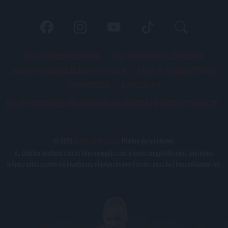
PÁLYARENDSZABÁLYOK
ADATKEZELÉSI TÁJÉKOZATÓ
JOGI ÉS FELHASZNÁLÁSI FELTÉTELEK
LEVÉL A SZERKESZTŐNEK
IMPRESSZUM
KAPCSOLAT
BELSŐ VISSZAÉLÉS-BEJELENTÉSI TÁJÉKOZTATÓ DVSC FUTBALL ZRT.
© 2026
DVSC Futball Zrt.
Minden jog fenntartva.
Az oldalon található írott és képi anyagok csak a forrás megjelölésével, internetes
felhasználás esetén élő hivatkozás elhelyezésével (forrás: dvsc.hu) használhatóak fel.