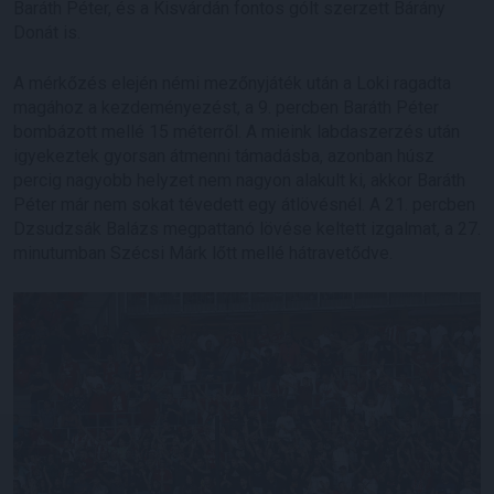
Baráth Péter, és a Kisvárdán fontos gólt szerzett Bárány
Donát is.
A mérkőzés elején némi mezőnyjáték után a Loki ragadta
magához a kezdeményezést, a 9. percben Baráth Péter
bombázott mellé 15 méterről. A mieink labdaszerzés után
igyekeztek gyorsan átmenni támadásba, azonban húsz
percig nagyobb helyzet nem nagyon alakult ki, akkor Baráth
Péter már nem sokat tévedett egy átlövésnél. A 21. percben
Dzsudzsák Balázs megpattanó lövése keltett izgalmat, a 27.
minutumban Szécsi Márk lőtt mellé hátravetődve.