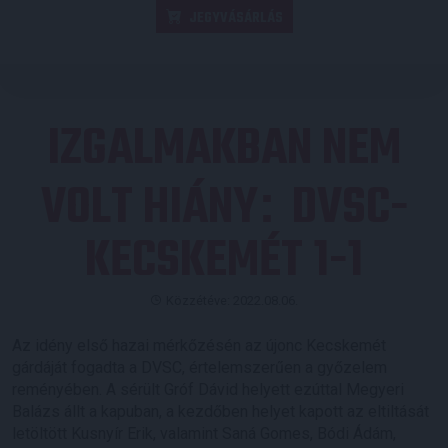
JEGYVÁSÁRLÁS
IZGALMAKBAN NEM
VOLT HIÁNY
DVSC-
:
KECSKEMÉT 1-1
Közzétéve: 2022.08.06.
Az idény első hazai mérkőzésén az újonc Kecskemét
gárdáját fogadta a DVSC, értelemszerűen a győzelem
reményében. A sérült Gróf Dávid helyett ezúttal Megyeri
Balázs állt a kapuban, a kezdőben helyet kapott az eltiltását
letöltött Kusnyír Erik, valamint Saná Gomes, Bódi Ádám,