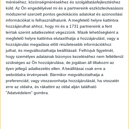
MEGÚJULT AZ AJÁNDÉKBOLT, CSÜTÖRTÖKÖN
méréséhez, közönségmérésekhez és szolgáltatásfejlesztéshez
NYIT A DVSC STORE!
küld.
Az Ön engedélyével mi és a partnereink eszközleolvasásos
módszerrel szerzett pontos geolokációs adatokat és azonosítási
2026.08.05.
információkat is felhasználhatunk. A megfelelő helyre kattintva
Ízléses, korszerű külsővel és belsővel, megújult kínálattal
hozzájárulhat ahhoz, hogy mi és a 1731 partnereink a fent
vár mindenkit a DVSC felújítás után csütörtökön 16 órakor
leírtak szerint adatkezelést végezzünk. Másik lehetőségként a
újra nyitó ajándékboltja, a DVSC Store. Érdemes ellátogatni
megfelelő helyre kattintva elutasíthatja a hozzájárulást, vagy a
az üzletbe, amely pénteken 10 és 18 óra, szombaton 10 és
hozzájárulás megadása előtt részletesebb információkhoz
juthat, és megváltoztathatja beállításait.
Felhívjuk figyelmét,
15 óra között, vasárnap pedig 12 órától várja a szurkolókat.
hogy személyes adatainak bizonyos kezeléséhez nem feltétlenül
Hajrá, Loki!
szükséges az Ön hozzájárulása, de jogában áll tiltakozni az
Bővebben →
ilyen jellegű adatkezelés ellen. A beállításai csak erre a
weboldalra érvényesek. Bármikor megváltoztathatja a
DVSC-COPENHAGEN
ELINDULT
:
preferenciáit, vagy visszavonhatja hozzájárulását, ha visszatér
erre az oldalra, és rákattint az oldal alján található
JEGYÉRTÉKESÍTÉS, MINDEN TUDNIVALÓ ITT!
"Adatvédelem" gombra.
2026.08.04.
Az örmény Pjunyik Jereván elleni továbbjutás után a DVSC
folytatja útját az UEFA Konferencia Liga selejtezőjében, a
harmadik kör első mérkőzése a dán FC Copenhagen ellen
augusztus 6-án, csütörtökön 19 órától lesz a Nagyerdei