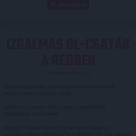
JEGYVÁSÁRLÁS
IZGALMAS BL-CSATÁK
A REDBEN
Közzétéve: 2019.11.26.
Egyre kiélezettebbé válik Európa legszínvonalasabb
kupasorozata, a Bajnokok Ligája.
Kedden és szerdán újabb izgalmas rangadókkal
folytatódnak a küzdelmek.
Kedden 21 órától Crvena Zvezda-Bayern München,
Juventus-Atletico Madrid és Real Madrid-PSG, míg szerdán