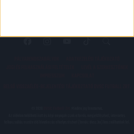
PÁLYARENDSZABÁLYOK
ADATKEZELÉSI TÁJÉKOZATÓ
JOGI ÉS FELHASZNÁLÁSI FELTÉTELEK
LEVÉL A SZERKESZTŐNEK
IMPRESSZUM
KAPCSOLAT
BELSŐ VISSZAÉLÉS-BEJELENTÉSI TÁJÉKOZTATÓ DVSC FUTBALL ZRT.
© 2026
DVSC Futball Zrt.
Minden jog fenntartva.
Az oldalon található írott és képi anyagok csak a forrás megjelölésével, internetes
felhasználás esetén élő hivatkozás elhelyezésével (forrás: dvsc.hu) használhatóak fel.