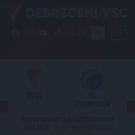
DVSC
FC
COPENHAGEN
KONFERENCIA LIGA 3. SELEJTEZŐFDORDULÓ
2026.08.06. - 19
00
Nagyerdei Stadion
: