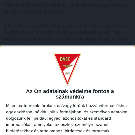
Barcelona-Borussia Dortmund, Genk-Salzburg és Liverpool-
Napoli mérkőzést rendeznek.
A Red három óriáskivetítőjén valamennyi találkozót élőben
megtekinthetik a szurkolók, akiket
tippjáték is vár
. Egy
helyes félidei eredmény 1 pontot, egy helyes végeredmény
pedig 3 pontot ér.
Aki elér legalább 10 pontot, páros belépőt nyer a DVSC idei
utolsó hazai bajnokijára, melyen a Budapest Honvédot
fogadja december 7-én 17 órától a Nagyerdei Stadionban.
Asztalfoglalásért hívd a 06-70/251-6464-es telefonszámot!
Az Ön adatainak védelme fontos a
számunkra
HB
Mi és partnereink tárolunk és/vagy férünk hozzá információkhoz
egy eszközön, például sütik formájában, és személyes adatokat
LEGUTÓBBI HÍREK
dolgozunk fel, például egyedi azonosítókat és standard
információkat, amelyeket az eszköz személyre szabott
hirdetésekhez és tartalomhoz, hirdetések és tartalmak