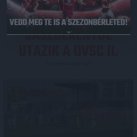
JÁSZBERÉNYBE
UTAZIK A DVSC II.
Közzétéve: 2022.11.25.