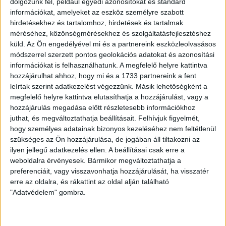
dolgozunk fel, például egyedi azonosítókat és standard
helyet foglalja el a kiírásban. Az elmúlt játéknapon a BKV
információkat, amelyeket az eszköz személyre szabott
Előre együttesét fogadták Máté Péter fiataljai, akik az 1-2-
hirdetésekhez és tartalomhoz, hirdetések és tartalmak
es félidő után gáláztak, és 6-2-re kiütötték fővárosi
méréséhez, közönségmérésekhez és szolgáltatásfejlesztéshez
ellenfelüket.
küld.
Az Ön engedélyével mi és a partnereink eszközleolvasásos
módszerrel szerzett pontos geolokációs adatokat és azonosítási
információkat is felhasználhatunk. A megfelelő helyre kattintva
A vasárnap 13 órakor kezdődő Jászberény-DVSC II.
hozzájárulhat ahhoz, hogy mi és a 1733 partnereink a fent
találkozó érdekessége lesz, hogy egy női játékvezető,
leírtak szerint adatkezelést végezzünk. Másik lehetőségként a
Urbán Eszter dirigál majd.
megfelelő helyre kattintva elutasíthatja a hozzájárulást, vagy a
hozzájárulás megadása előtt részletesebb információkhoz
LEGUTÓBBI HÍREK
juthat, és megváltoztathatja beállításait.
Felhívjuk figyelmét,
hogy személyes adatainak bizonyos kezeléséhez nem feltétlenül
szükséges az Ön hozzájárulása, de jogában áll tiltakozni az
KIKAPOTT A KIS LOKI
ilyen jellegű adatkezelés ellen. A beállításai csak erre a
weboldalra érvényesek. Bármikor megváltoztathatja a
2026.08.08.
preferenciáit, vagy visszavonhatja hozzájárulását, ha visszatér
A DVSC II. szombaton Pallagon a Füzesabony gárdáját
erre az oldalra, és rákattint az oldal alján található
fogadta az NB III. Észak-keleti csoport 3. fordulójában, s
"Adatvédelem" gombra.
ezúttal nem tudott pontot szerezni. NB III. Észak-keleti
csoport, 3. forduló. DVSC II.-Füzesabony 1-2 (1-1). Pallag,
200 néző, vezette: Oswald D. DVSC II.: Tuska – Myrtaj (Kiss