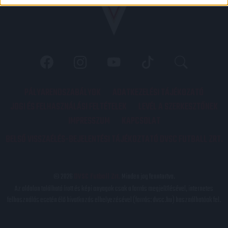
PÁLYARENDSZABÁLYOK
ADATKEZELÉSI TÁJÉKOZATÓ
JOGI ÉS FELHASZNÁLÁSI FELTÉTELEK
LEVÉL A SZERKESZTŐNEK
IMPRESSZUM
KAPCSOLAT
BELSŐ VISSZAÉLÉS-BEJELENTÉSI TÁJÉKOZTATÓ DVSC FUTBALL ZRT.
© 2026
DVSC Futball Zrt.
Minden jog fenntartva.
Az oldalon található írott és képi anyagok csak a forrás megjelölésével, internetes
felhasználás esetén élő hivatkozás elhelyezésével (forrás: dvsc.hu) használhatóak fel.