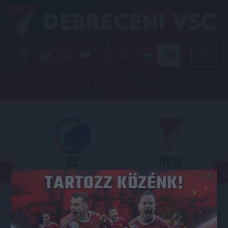
FC
DVSC
×
COPENHAGEN
KONFERENCIA LIGA 3. SELEJTEZŐFORDULÓ
2026.08.12. - 18
00
Parken Stadium
: