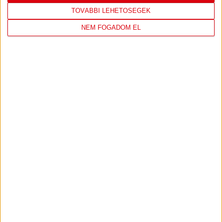
TOVÁBBI LEHETŐSÉGEK
NEM FOGADOM EL
DVSC
NYÍREGYHÁZA
SPARTACUS
17
:
30
2026-08-09
OTP BANK LIGA 3.
MECCS
17:30
FORDULÓ
RÉSZLETEI
TOVÁBBI EREDMÉNYEK