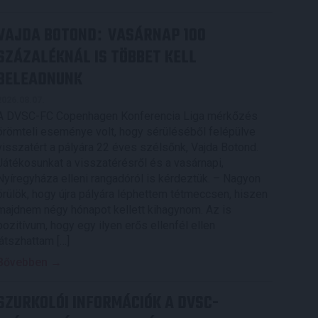
VAJDA BOTOND
VASÁRNAP 100
:
SZÁZALÉKNÁL IS TÖBBET KELL
BELEADNUNK
2026.08.07.
A DVSC-FC Copenhagen Konferencia Liga mérkőzés
örömteli eseménye volt, hogy sérüléséből felépülve
visszatért a pályára 22 éves szélsőnk, Vajda Botond.
Játékosunkat a visszatérésről és a vasárnapi,
Nyíregyháza elleni rangadóról is kérdeztük. – Nagyon
örülök, hogy újra pályára léphettem tétmeccsen, hiszen
majdnem négy hónapot kellett kihagynom. Az is
pozitívum, hogy egy ilyen erős ellenfél ellen
játszhattam […]
Bővebben →
SZURKOLÓI INFORMÁCIÓK A DVSC-