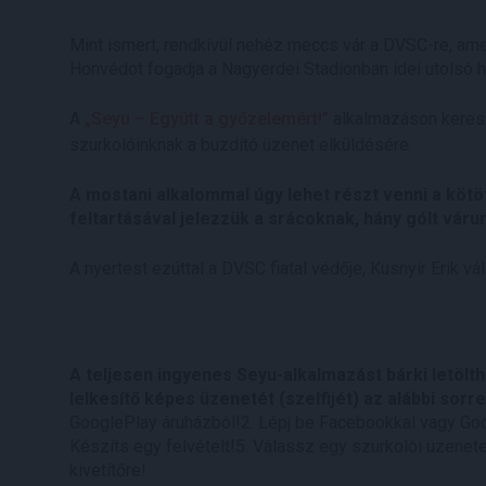
Mint ismert, rendkívül nehéz meccs vár a DVSC-re, amel
Honvédot fogadja a Nagyerdei Stadionban idei utolsó 
A
„Seyu – Együtt a győzelemért!”
alkalmazáson keresz
szurkolóinknak a buzdító üzenet elküldésére.
A mostani alkalommal úgy lehet részt venni a kötött
feltartásával jelezzük a srácoknak, hány gólt váru
A nyertest ezúttal a DVSC fiatal védője, Kusnyír Erik vál
A teljesen ingyenes Seyu-alkalmazást bárki letölth
lelkesítő képes üzenetét (szelfijét) az alábbi sorr
GooglePlay áruházból!2. Lépj be Facebookkal vagy Go
Készíts egy felvételt!5. Válassz egy szurkolói üzene
kivetítőre!