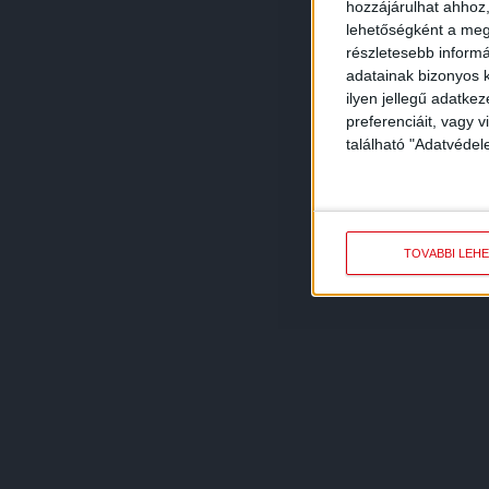
hozzájárulhat ahhoz,
lehetőségként a megf
részletesebb informác
adatainak bizonyos k
ilyen jellegű adatke
preferenciáit, vagy v
található "Adatvéde
TOVÁBBI LEH