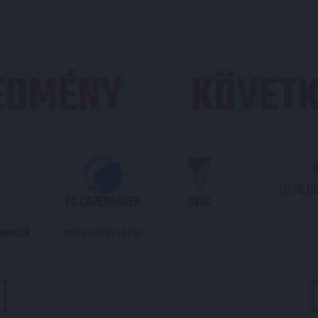
REDMÉNY
KÖVETK
O
2026.08
FC COPENHAGEN
DVSC
DORDULÓ
MECCS RÉSZLETEI