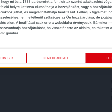
 hogy mi és a 1733 partnereink a fent leírtak szerint adatkezelést vég
elelő helyre kattintva elutasíthatja a hozzájárulást, vagy a hozzájárul
iókhoz juthat, és megváltoztathatja beállításait.
Felhívjuk figyelmét, 
ezeléséhez nem feltétlenül szükséges az Ön hozzájárulása, de jogában 
zelés ellen. A beállításai csak erre a weboldalra érvényesek. Bármikor m
isszavonhatja hozzájárulását, ha visszatér erre az oldalra, és rákattint a
lem" gombra.
ETŐSÉGEK
NEM FOGADOM EL
EL