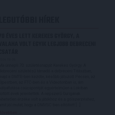
LEGUTÓBBI HÍREK
70 ÉVES LETT KEREKES GYÖRGY, A
VALAHA VOLT EGYIK LEGJOBB DEBRECENI
CSATÁR
2026.08.08.
Ma ünnepli 70. születésnapját Kerekes György. A
debreceni születésű támadó a debreceni Titászban,
majd a DMTE-ben kezdte, később játszott Pécsen, az
Újpestben, az FTC-ben és a Videotonban is, ám
pályafutása csúcspontját egyértelműen a Lokiban
töltött évek jelentették. A népszerű Gurigának
hihetetlen érzéke volt a játékhoz és a gólszerzéshez,
amit jól mutat, hogy a DMVSC-ben eltöltött […]
Bővebben →