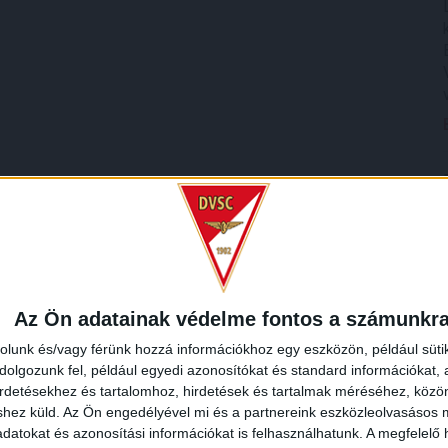
Az Ön adatainak védelme fontos a számunkr
rolunk és/vagy férünk hozzá információkhoz egy eszközön, például süti
olgozunk fel, például egyedi azonosítókat és standard információkat,
irdetésekhez és tartalomhoz, hirdetések és tartalmak méréséhez, kö
shez küld.
Az Ön engedélyével mi és a partnereink eszközleolvasásos m
datokat és azonosítási információkat is felhasználhatunk. A megfelelő h