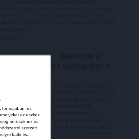
Liga 3. selejtezőkörének első mérkőzésén. A
kezdőcsapatban ott volt többek között Szécsi Márk,
Batik Bence és a DVSC-ben most debütáló Dénes
Vilmos is. A találkozót a hőség dacára mindkét gárda
viszonylag […]
Bővebben →
RENDKÍVÜLI HŐSÉG
TÖBB MÓDON IS
:
IGYEKSZIK SEGÍTENI A SZURKOLÓKAT A
DVSC
×
Nagy meccs vár csütörtökön 19 órától a Lokira és a
szurkolóira, csapatunk a dán FC Copenhagent fogadja
a
az UEFA Konferencia Liga selejtezőjében. Klubunk a
rendkívüli időjárási körülmények miatt több
k formájában, és
intézkedésről is döntött a mai mérkőzésre
 amelyeket az eszköz
vonatkozóan. A stadion 6 pontján vízosztással
zönségmérésekhez és
igyekszünk segíteni a szurkolók hidratációját, ehhez
ódszerrel szerzett
kapcsolódóan az is fontos, hogy 0,5 liter űrtartalomig
elyre kattintva