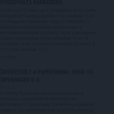
NYÍREGYHÁZA RANGADÓRA
A DVSC az OTP Bank Liga 3. fordulójában az ősi rivális
Nyíregyházát fogadja augusztus 9-én, vasárnap 17.30-
kor a Nagyerdei Stadionban. Nagy az érdeklődés, a
találkozóra megvásárolhatók a jegyek online, a
www.nagyerdeistadion.hu oldalon, illetve személyesen
a stadion pénztáraiban (nyitva hétköznap 10 és 18,
szombaton 10 és 15 óra között, vasárnap 10 órától). A
DVSC Store vasárnap 12 […]
Bővebben →
ÉRVÉNYESÜLT A PAPÍRFORMA
DVSC-FC
:
COPENHAGEN 0-3
2026.08.06.
Az örmény Pjunyik Jereván búcsúztatása után a
bombaerős, válogatottakkal teletűzdelt, dán
rekordbajnok FC Copenhagen (Köbenhavn) együttesét
fogadta a Loki csütörtökön este az UEFA Konferencia