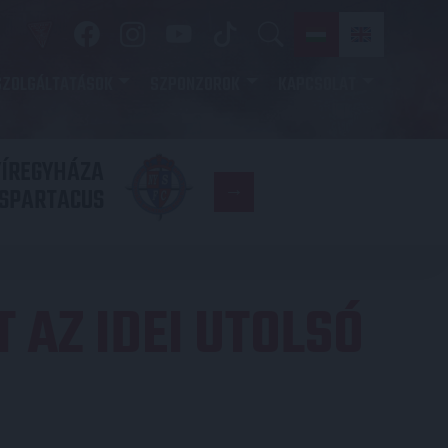
SZOLGÁLTATÁSOK
SZPONZOROK
KAPCSOLAT
YÍREGYHÁZA
FC
SPARTACUS
COPENHAGE
 AZ IDEI UTOLSÓ
N