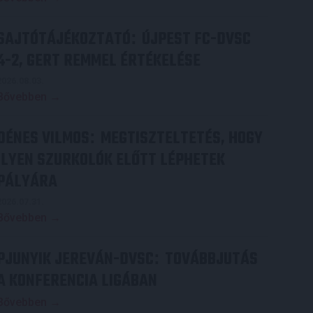
SAJTÓTÁJÉKOZTATÓ
ÚJPEST FC-DVSC
:
4-2, GERT REMMEL ÉRTÉKELÉSE
2026.08.03.
Bővebben →
DÉNES VILMOS
MEGTISZTELTETÉS, HOGY
:
ILYEN SZURKOLÓK ELŐTT LÉPHETEK
PÁLYÁRA
2026.07.31.
Bővebben →
PJUNYIK JEREVÁN-DVSC
TOVÁBBJUTÁS
:
A KONFERENCIA LIGÁBAN
Bővebben →