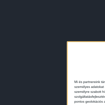
Mi és partnereink tá
személyes adatokat d
személyre szabott h
szolgáltatásfejleszté
pontos geolokációs a