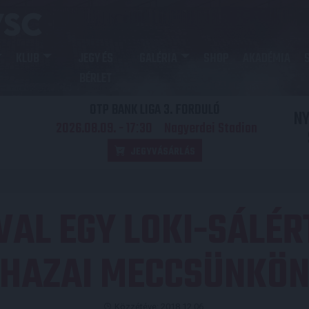
KLUB
JEGY ÉS
GALÉRIA
SHOP
AKADÉMIA
BÉRLET
OTP BANK LIGA 3. FORDULÓ
N
2026.08.09. - 17
30
Nagyerdei Stadion
:
JEGYVÁSÁRLÁS
VAL EGY LOKI-SÁLÉRT
HAZAI MECCSÜNKÖ
Közzétéve: 2018.12.06.