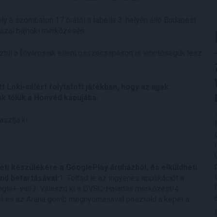
y a szombaton 17 órától a tabella 3. helyén álló Budapest
hazai bajnoki mérkőzésén.
tül a fővárosiak elleni összecsapáson is lehetőségük lesz
 Loki-sálért folytatott játékban, hogy az ujjak
nk tőlük a Honvéd kapujába.
asztja ki.
eti készülékére a GooglePlay áruházból, és elküldheti
end betartásával:
1. Töltsd le az ingyenes applikációt a
ogle+-val!3. Válaszd ki a DVSC-Haladás mérkőzést!4.
tet és az Aréna gomb megnyomásával posztold a képét a