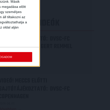
[…]
ezzünk. Másik
ás megadása előtt
Bővebben →
hogy személyes
áll tiltakozni az
LEGÚJABB VIDEÓK
egváltoztathatja a
z oldal alján
SAJTÓTÁJÉKOZTATÓ
DVSC-FC
:
COPENHAGEN 0-3, GERT REMMEL
ÉRTÉKELÉSE
FOGADOM
2026.08.07.
Bővebben →
VIDEÓ! MECCS ELŐTTI
SAJTÓTÁJÉKOZTATÓ
DVSC-FC
:
COPENHAGEN
2026.08.05.
Bővebben →