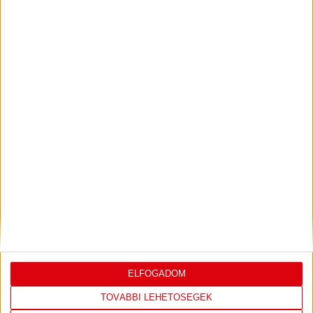
ILYEN SZURKOLÓK ELŐTT LÉPHETEK PÁLYÁRA
2026.07.31.
Bővebben →
PJUNYIK JEREVÁN-DVSC
TOVÁBBJUTÁS A
:
KONFERENCIA LIGÁBAN
Bővebben →
LEGUTÓBBI EREDMÉNY
ELFOGADOM
TOVÁBBI LEHETŐSÉGEK