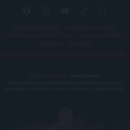
PÁLYARENDSZABÁLYOK
ADATKEZELÉSI TÁJÉKOZATÓ
JOGI ÉS FELHASZNÁLÁSI FELTÉTELEK
LEVÉL A SZERKESZTŐNEK
IMPRESSZUM
KAPCSOLAT
BELSŐ VISSZAÉLÉS-BEJELENTÉSI TÁJÉKOZTATÓ DVSC FUTBALL ZRT.
© 2026
DVSC Futball Zrt.
Minden jog fenntartva.
Az oldalon található írott és képi anyagok csak a forrás megjelölésével, internetes
felhasználás esetén élő hivatkozás elhelyezésével (forrás: dvsc.hu) használhatóak fel.