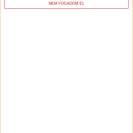
NEM FOGADOM EL
DVSC
FC
COPENHAGEN
19
:
00
2026-08-
KONFERENCIA LIGA 3.
MECCS
06 19:00
SELEJTEZŐFDORDULÓ
RÉSZLETEI
TOVÁBBI EREDMÉNYEK
KÖVETKEZŐ MÉRKŐZÉS