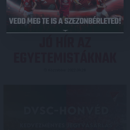
JEGYVÁSÁRLÁS
JÓ HÍR AZ
EGYETEMISTÁKNAK
Közzétéve: 2022.09.28.