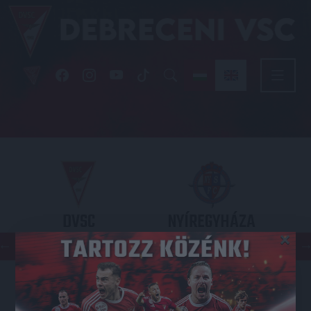
DVSC
NYÍREGYHÁZA
×
SPARTACUS
OTP BANK LIGA 3. FORDULÓ
2026.08.09. - 17
30
Nagyerdei Stadion
: