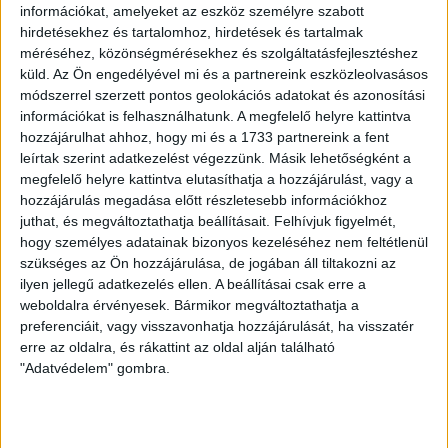
A DVSC sok szeretettel várja a Debreceni Egyetem minden
információkat, amelyeket az eszköz személyre szabott
hirdetésekhez és tartalomhoz, hirdetések és tartalmak
oktatóját és hallgatóját, valamint a yoUDay résztvevőit!
méréséhez, közönségmérésekhez és szolgáltatásfejlesztéshez
küld.
Az Ön engedélyével mi és a partnereink eszközleolvasásos
Hajrá Loki!
módszerrel szerzett pontos geolokációs adatokat és azonosítási
információkat is felhasználhatunk. A megfelelő helyre kattintva
LEGUTÓBBI HÍREK
hozzájárulhat ahhoz, hogy mi és a 1733 partnereink a fent
leírtak szerint adatkezelést végezzünk. Másik lehetőségként a
megfelelő helyre kattintva elutasíthatja a hozzájárulást, vagy a
VAJDA BOTOND
VASÁRNAP 100
:
hozzájárulás megadása előtt részletesebb információkhoz
juthat, és megváltoztathatja beállításait.
Felhívjuk figyelmét,
SZÁZALÉKNÁL IS TÖBBET KELL BELEADNUNK
hogy személyes adatainak bizonyos kezeléséhez nem feltétlenül
szükséges az Ön hozzájárulása, de jogában áll tiltakozni az
2026.08.07.
ilyen jellegű adatkezelés ellen. A beállításai csak erre a
A DVSC-FC Copenhagen Konferencia Liga mérkőzés
weboldalra érvényesek. Bármikor megváltoztathatja a
örömteli eseménye volt, hogy sérüléséből felépülve
preferenciáit, vagy visszavonhatja hozzájárulását, ha visszatér
visszatért a pályára 22 éves szélsőnk, Vajda Botond.
erre az oldalra, és rákattint az oldal alján található
Játékosunkat a visszatérésről és a vasárnapi, Nyíregyháza
"Adatvédelem" gombra.
elleni rangadóról is kérdeztük. – Nagyon örülök, hogy újra
pályára léphettem tétmeccsen, hiszen majdnem négy
hónapot kellett kihagynom. Az is pozitívum, hogy egy ilyen
erős ellenfél ellen játszhattam […]