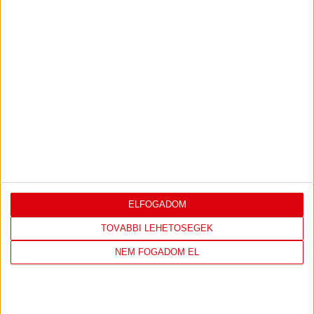
Bővebben →
LEGUTÓBBI EREDMÉNY
ELFOGADOM
DVSC
NYÍREGYHÁZA
TOVÁBBI LEHETŐSÉGEK
SPARTACUS
NEM FOGADOM EL
1
-
0