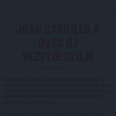
JOAN CARRILLO A
DVSC ÚJ
VEZETŐEDZŐJE
Közzétéve: 2021.11.08.
Klubunk hétfőn délután sajtótájékoztatón jelentette be a
barcelonai születésű, 53 éves szakember érkezését, akivel
1,5 éves kontraktust kötött a DVSC. A spanyol edzőhöz egy
videóelemző is csatlakozik, a mester egyik közvetlen
segítője Jeremiás Gergő lesz.
A tájékoztatón Ábrók Zsolt cégvezető elmondta, hogy a