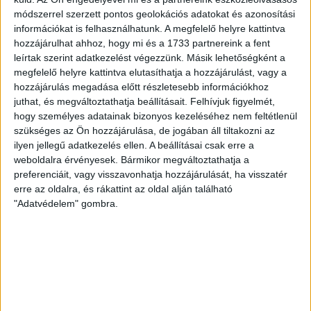
Joan Carrillo nagy és nemzetközi tapasztalattal rendelkezik,
módszerrel szerzett pontos geolokációs adatokat és azonosítási
szakmai pályafutása igencsak veretes. Labdarúgóként a
információkat is felhasználhatunk. A megfelelő helyre kattintva
Gironában, az Espanyol B-ben és az Ejido csapatában
hozzájárulhat ahhoz, hogy mi és a 1733 partnereink a fent
játszott, 2001-ben vonult vissza. Trénerként 2006-ban a
leírtak szerint adatkezelést végezzünk. Másik lehetőségként a
spanyol Girona és az Espanyol együttesénél kezdett
megfelelő helyre kattintva elutasíthatja a hozzájárulást, vagy a
asszisztens-, majd vezetőedzőként, ezt követően 2011-ben
hozzájárulás megadása előtt részletesebb információkhoz
került Magyarországra, a Videotonhoz Paulo Sousa
juthat, és megváltoztathatja beállításait.
Felhívjuk figyelmét,
stábjának tagjaként. Később José Gomes segítője volt,
hogy személyes adatainak bizonyos kezeléséhez nem feltétlenül
2014-ben pedig vezetőedzőnek nevezték ki a
szükséges az Ön hozzájárulása, de jogában áll tiltakozni az
székesfehérváriaknál.
ilyen jellegű adatkezelés ellen. A beállításai csak erre a
weboldalra érvényesek. Bármikor megváltoztathatja a
preferenciáit, vagy visszavonhatja hozzájárulását, ha visszatér
erre az oldalra, és rákattint az oldal alján található
"Adatvédelem" gombra.
Ez rendkívül sikeres döntés volt, hiszen 2015-ben a
Videoton az ő vezetésével nyerte története második bajnoki
címét, akkor ő lett a magyar élvonal harmadik külföldi edzője,
aki magyar bajnokságot nyert, a honvédos finn Kuusela és a
DVSC-s cseh Miroslav Beránek után.
Joan Carrillo 2015-ben a spanyol másodosztályú UD