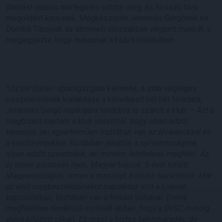
döntést alapos mérlegelés előzte meg, és hosszú távú
megoldást kerestek. Megköszönte Jeremiás Gergőnek és
Dombit Tibornak az átmeneti időszakban végzett munkát, s
megjegyezte, hogy maradnak a klub kötelékében.
Tőzsér Dániel sportigazgató kiemelte, a stáb végleges
összetételének kialakítása a következő két hét feladata,
Jeremiás Gergő munkájára továbbra is számít a klub.
– Azt a
megbízást kaptam a klub vezetőtől, hogy olyan edzőt
keressek, aki egyértelműen tisztában van az elvárásokkal és
a körülményekkel. Korábban jeleztük a nyilvánosságnak,
olyan edzőt szeretnénk, aki minden feltételnek megfelel. Az
új tréner pontosan ilyen. Magyar bajnok, 5 évet töltött
Magyarországon, ismeri a mezőnyt, kötődik hazánkhoz. Már
az első megbeszélésünkkor naprakész volt a Lokival
kapcsolatban, tisztában van a feladat súlyával. Ennek
megfelelően rendkívül motivált abban, hogy a DVSC mindig
elérje kitűzött céljait. Ez most a biztos bennmaradás, de