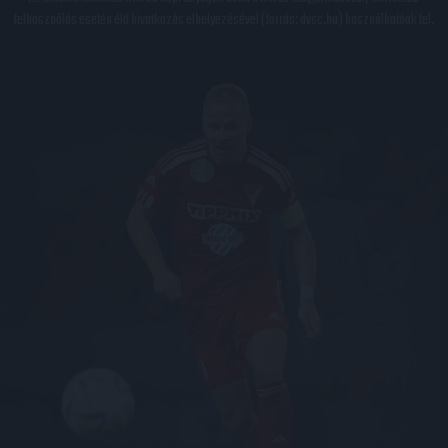
felhasználás esetén élő hivatkozás elhelyezésével (forrás: dvsc.hu) használhatóak fel.