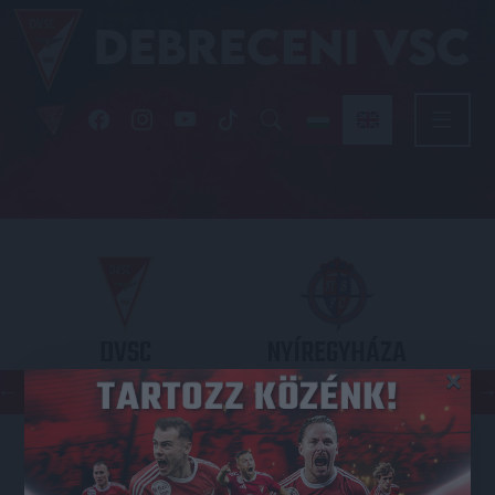
DVSC
NYÍREGYHÁZA
×
SPARTACUS
OTP BANK LIGA 3. FORDULÓ
2026.08.09. - 17
30
Nagyerdei Stadion
: