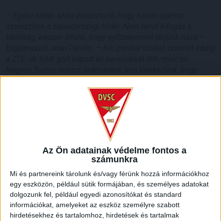
–
Egész héten azért dolgoztunk, hogy három pontot
szerezzünk a zalaegerszegi túrán. Nem lehet kifogás a
távolság, készen állunk, hogy győzelemmel térjünk haza –
fogalmazott Joan Carrillo. –
Két ponttal többet szerzett eddig
a ZTE, de több gólt kapott és kevesebbet lőtt, mint mi.
Nagyon fontos meccs számunkra, arra törekszünk, hogy
magabiztos játékkal jó eredményt érjünk el.
LEGUTÓBBI HÍREK
Az Ön adatainak védelme fontos a
számunkra
Mi és partnereink tárolunk és/vagy férünk hozzá információkhoz
VAJDA BOTOND
VASÁRNAP 100
:
egy eszközön, például sütik formájában, és személyes adatokat
SZÁZALÉKNÁL IS TÖBBET KELL BELEADNUNK
dolgozunk fel, például egyedi azonosítókat és standard
információkat, amelyeket az eszköz személyre szabott
2026.08.07.
hirdetésekhez és tartalomhoz, hirdetések és tartalmak
A DVSC-FC Copenhagen Konferencia Liga mérkőzés