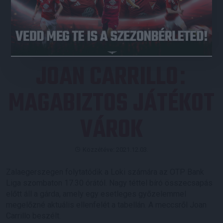
JEGYVÁSÁRLÁS
JOAN CARRILLO
:
MAGABIZTOS JÁTÉKOT
VÁROK
Közzétéve: 2021.12.03.
Zalaegerszegen folytatódik a Loki számára az OTP Bank
Liga szombaton 17.30 órától. Nagy téttel bíró összecsapás
előtt áll a gárda, amely egy esetleges győzelemmel
megelőzné aktuális ellenfelét a tabellán. A meccsről Joan
Carrillo beszélt.