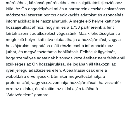
méréséhez, közönségmérésekhez és szolgáltatásfejlesztéshez
örömteli eseménye volt, hogy sérüléséből felépülve
küld.
Az Ön engedélyével mi és a partnereink eszközleolvasásos
visszatért a pályára 22 éves szélsőnk, Vajda Botond.
módszerrel szerzett pontos geolokációs adatokat és azonosítási
Játékosunkat a visszatérésről és a vasárnapi, Nyíregyháza
információkat is felhasználhatunk. A megfelelő helyre kattintva
elleni rangadóról is kérdeztük. – Nagyon örülök, hogy újra
hozzájárulhat ahhoz, hogy mi és a 1733 partnereink a fent
pályára léphettem tétmeccsen, hiszen majdnem négy
leírtak szerint adatkezelést végezzünk. Másik lehetőségként a
hónapot kellett kihagynom. Az is pozitívum, hogy egy ilyen
megfelelő helyre kattintva elutasíthatja a hozzájárulást, vagy a
erős ellenfél ellen játszhattam […]
hozzájárulás megadása előtt részletesebb információkhoz
juthat, és megváltoztathatja beállításait.
Felhívjuk figyelmét,
Bővebben →
hogy személyes adatainak bizonyos kezeléséhez nem feltétlenül
szükséges az Ön hozzájárulása, de jogában áll tiltakozni az
SZURKOLÓI INFORMÁCIÓK A DVSC-
ilyen jellegű adatkezelés ellen. A beállításai csak erre a
NYÍREGYHÁZA RANGADÓRA
weboldalra érvényesek. Bármikor megváltoztathatja a
preferenciáit, vagy visszavonhatja hozzájárulását, ha visszatér
A DVSC az OTP Bank Liga 3. fordulójában az ősi rivális
erre az oldalra, és rákattint az oldal alján található
Nyíregyházát fogadja augusztus 9-én, vasárnap 17.30-kor a
"Adatvédelem" gombra.
Nagyerdei Stadionban. Nagy az érdeklődés, a találkozóra
megvásárolhatók a jegyek online, a
www.nagyerdeistadion.hu oldalon, illetve személyesen a
stadion pénztáraiban (nyitva hétköznap 10 és 18,
szombaton 10 és 15 óra között, vasárnap 10 órától). A DVSC