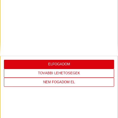
LEGUTÓBBI EREDMÉNY
DVSC
FC
COPENHAGEN
ELFOGADOM
TOVÁBBI LEHETŐSÉGEK
19
:
00
NEM FOGADOM EL
2026-08-
KONFERENCIA LIGA 3.
MECCS
06 19:00
SELEJTEZŐFDORDULÓ
RÉSZLETEI