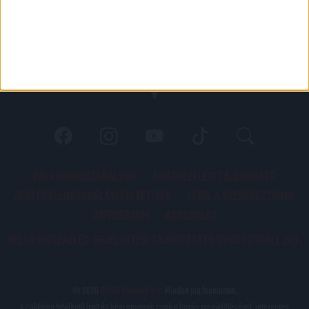
PÁLYARENDSZABÁLYOK
ADATKEZELÉSI TÁJÉKOZATÓ
JOGI ÉS FELHASZNÁLÁSI FELTÉTELEK
LEVÉL A SZERKESZTŐNEK
IMPRESSZUM
KAPCSOLAT
BELSŐ VISSZAÉLÉS-BEJELENTÉSI TÁJÉKOZTATÓ DVSC FUTBALL ZRT.
© 2026
DVSC Futball Zrt.
Minden jog fenntartva.
Az oldalon található írott és képi anyagok csak a forrás megjelölésével, internetes