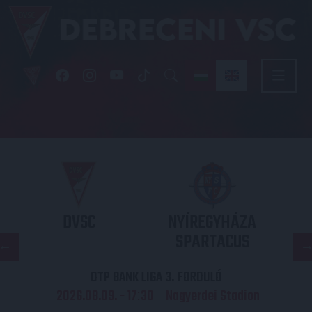
DVSC
NYÍREGYHÁZA
SPARTACUS
OTP BANK LIGA 3. FORDULÓ
2026.08.09. - 17
30
Nagyerdei Stadion
: