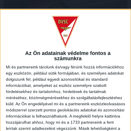
Az Ön adatainak védelme fontos a
számunkra
Mi és partnereink tárolunk és/vagy férünk hozzá információkhoz
egy eszközön, például sütik formájában, és személyes adatokat
Az elmúlt 7 mérkőzésből 5 alkalommal nem kaptunk gólt.
dolgozunk fel, például egyedi azonosítókat és standard
információkat, amelyeket az eszköz személyre szabott
Minek köszönhető a fejlődés?
hirdetésekhez és tartalomhoz, hirdetések és tartalmak
méréséhez, közönségmérésekhez és szolgáltatásfejlesztéshez
–
10 meccse vagyunk itt, ennek a felén nem kaptunk gólt,
küld.
Az Ön engedélyével mi és a partnereink eszközleolvasásos
azonban fontos, hogy nemcsak a jó védekezésen, hanem a
módszerrel szerzett pontos geolokációs adatokat és azonosítási
támadáson is dolgozunk. Azt gondolom, ha a támadók
információkat is felhasználhatunk. A megfelelő helyre kattintva
tudják, hogy a mögöttük álló védelem biztos, sokkal
hozzájárulhat ahhoz, hogy mi és a 1733 partnereink a fent
szabadabban tudnak futballozni. Emellett arra törekszünk,
leírtak szerint adatkezelést végezzünk. Másik lehetőségként a