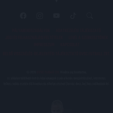
PÁLYARENDSZABÁLYOK
ADATKEZELÉSI TÁJÉKOZATÓ
JOGI ÉS FELHASZNÁLÁSI FELTÉTELEK
LEVÉL A SZERKESZTŐNEK
IMPRESSZUM
KAPCSOLAT
BELSŐ VISSZAÉLÉS-BEJELENTÉSI TÁJÉKOZTATÓ DVSC FUTBALL ZRT.
© 2026
DVSC Futball Zrt.
Minden jog fenntartva.
Az oldalon található írott és képi anyagok csak a forrás megjelölésével, internetes
felhasználás esetén élő hivatkozás elhelyezésével (forrás: dvsc.hu) használhatóak fel.