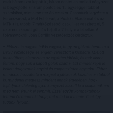
csak háromszor kapott ki, három döntetlen mellett négyszer
is begyűjtötte a három pontot, és 15 egységgel többet
számlálhat, mint a mester érkeztekor. Csapatunk legyőzte a
Ferencvárost, a Mol Fehérvárt, a Puskás Akadémiát és az
MTK-t is, utóbbi 7 mérkőzéséből csak 1-et veszített el, 5-
ször nem kapott gólt, és feljött a 7. helyre a tabellán. A
folyamatokról Joan Carrillo vezetőedzőt kérdeztük.
–
Először is nagyon hálás vagyok, hogy megbízott bennem a
DVSC vezetősége, és engem választott a kispadra. Mielőtt
idekerültem, elemeztem az együttes játékát, és már akkor
feltűnt, hogy sok a kapott gólok száma. Ezt mindenképp le
kellett dolgoznunk egyéni és csapatszinten egyaránt. Ehhez
mindenki hozzátette a magáét a játékosok közül és a stábból
is, mindenki megtesz mindent annak érdekében, hogy
fejlődjünk. Jelenleg ilyen környezet alakult ki a csapatnál, ám
még nem értünk el semmit. Ezzel együtt kompaktabbak
lettünk és mindenki tudja, mit miért kell tennie. Csak így
tudunk fejlődni.