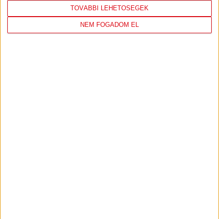
TOVÁBBI LEHETŐSÉGEK
SAJTÓTÁJÉKOZTATÓ
DVSC-FC COPENHAGEN
:
NEM FOGADOM EL
0-3, GERT REMMEL ÉRTÉKELÉSE
2026.08.07.
Bővebben →
VIDEÓ! MECCS ELŐTTI SAJTÓTÁJÉKOZTATÓ
:
DVSC-FC COPENHAGEN
2026.08.05.
Bővebben →
SAJTÓTÁJÉKOZTATÓ
ÚJPEST FC-DVSC 4-2,
:
GERT REMMEL ÉRTÉKELÉSE
2026.08.03.
Bővebben →