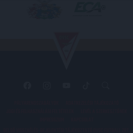
PÁLYARENDSZABÁLYOK
ADATKEZELÉSI TÁJÉKOZATÓ
JOGI ÉS FELHASZNÁLÁSI FELTÉTELEK
LEVÉL A SZERKESZTŐNEK
IMPRESSZUM
KAPCSOLAT
BELSŐ VISSZAÉLÉS-BEJELENTÉSI TÁJÉKOZTATÓ DVSC FUTBALL ZRT.