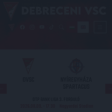
DVSC
NYÍREGYHÁZA
SPARTACUS
OTP BANK LIGA 3. FORDULÓ
2026.08.09. - 17
30
Nagyerdei Stadion
: