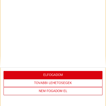
UEFA Konferencia Liga selejtezőjében. Klubunk a rendkívüli
időjárási körülmények miatt több intézkedésről is döntött a
mai mérkőzésre vonatkozóan. A stadion 6 pontján
vízosztással igyekszünk segíteni a szurkolók hidratációját,
ehhez kapcsolódóan az is fontos, hogy 0,5 liter űrtartalomig
[…]
Bővebben →
LEGÚJABB VIDEÓK
SAJTÓTÁJÉKOZTATÓ
DVSC-FC COPENHAGEN
:
0-3, GERT REMMEL ÉRTÉKELÉSE
ELFOGADOM
2026.08.07.
Bővebben →
TOVÁBBI LEHETŐSÉGEK
NEM FOGADOM EL
VIDEÓ! MECCS ELŐTTI SAJTÓTÁJÉKOZTATÓ
:
DVSC-FC COPENHAGEN