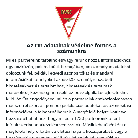
A 26. percben jött a meccs addigi legnagyobb helyzete,
Dzsudzsák balról érkező beadásába Szécsi ért bele
középen, a kapus pedig bravúrral mentett szögletre. A 36.
percben megszereztük a vezetést, miután Soltész passzolt
Ugraihoz, aki szép cselek után gyönyörűen lőtte ki a hosszú
felső sarkot.
Az Ön adatainak védelme fontos a
számunkra
Mi és partnereink tárolunk és/vagy férünk hozzá információkhoz
egy eszközön, például sütik formájában, és személyes adatokat
dolgozunk fel, például egyedi azonosítókat és standard
információkat, amelyeket az eszköz személyre szabott
hirdetésekhez és tartalomhoz, hirdetések és tartalmak
méréséhez, közönségmérésekhez és szolgáltatásfejlesztéshez
küld.
Az Ön engedélyével mi és a partnereink eszközleolvasásos
módszerrel szerzett pontos geolokációs adatokat és azonosítási
információkat is felhasználhatunk. A megfelelő helyre kattintva
hozzájárulhat ahhoz, hogy mi és a 1733 partnereink a fent
leírtak szerint adatkezelést végezzünk. Másik lehetőségként a
megfelelő helyre kattintva elutasíthatja a hozzájárulást, vagy a
hozzájárulás megadása előtt részletesebb információkhoz