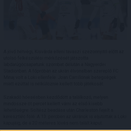
A jövő hétvégi, Kisvárda elleni tavaszi szezonnyitó előtt az
utolsó felkészülési mérkőzését játszotta
labdarúgócsapatunk szombat délután a Nagyerdei
Stadionban. A főpróbán az ukrán élvonalban szereplő FC
Minaj volt a Loki ellenfele. Joan Carrillónak betegségek
miatt ezúttal is nélkülöznie kellett több játékosát.
Szakadó hóesésben kezdődött a találkozó, melyen
mindössze öt percet kellett várni az első kisebb
lehetőségre: Soltész beadása után Charleston fejelt a
keresztléc fölé. A 13. percben az ukránok is eljutottak a Loki
kapujáig, de a 20 méteres lövés nem talált kaput.