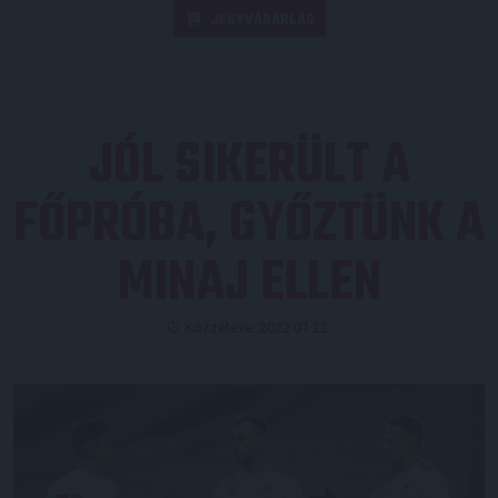
JEGYVÁSÁRLÁS
JÓL SIKERÜLT A
FŐPRÓBA, GYŐZTÜNK A
MINAJ ELLEN
Közzétéve: 2022.01.22.