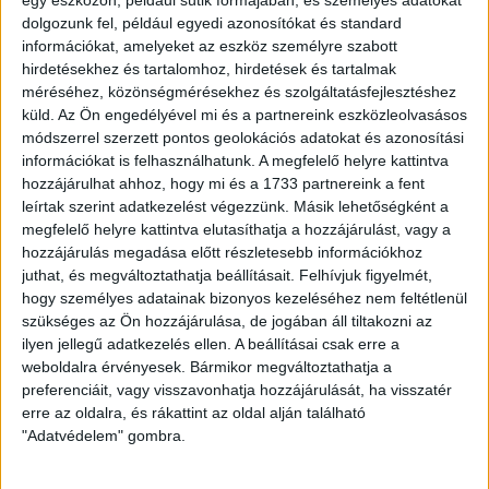
februárban játszottunk, amikor Brandon Domingues és
dolgozunk fel, például egyedi azonosítókat és standard
Szűcs Tamás góljával 2-0-s sikert arattunk.
információkat, amelyeket az eszköz személyre szabott
hirdetésekhez és tartalomhoz, hirdetések és tartalmak
A két csapatnak ez lesz a 100. egymás elleni bajnoki
méréséhez, közönségmérésekhez és szolgáltatásfejlesztéshez
mérkőzése az élvonalban. Az örökmérleg alapján 34-
küld.
Az Ön engedélyével mi és a partnereink eszközleolvasásos
szer mi nyertünk, 45-ször az MTK, döntetlen 20
módszerrel szerzett pontos geolokációs adatokat és azonosítási
alkalommal született. A gólkülönbség 173-128 az MTK
információkat is felhasználhatunk. A megfelelő helyre kattintva
javára.
hozzájárulhat ahhoz, hogy mi és a 1733 partnereink a fent
leírtak szerint adatkezelést végezzünk. Másik lehetőségként a
A Loki tehát november 9-én, vasárnap 12.45 órától lép
megfelelő helyre kattintva elutasíthatja a hozzájárulást, vagy a
pályára az Új Hidegkuti Nándor Stadionban. A találkozóról
hozzájárulás megadása előtt részletesebb információkhoz
szurkolóink minden információt megtalálnak
juthat, és megváltoztathatja beállításait.
Felhívjuk figyelmét,
hogy személyes adatainak bizonyos kezeléséhez nem feltétlenül
az alábbi linken.
szükséges az Ön hozzájárulása, de jogában áll tiltakozni az
ilyen jellegű adatkezelés ellen. A beállításai csak erre a
LEGUTÓBBI HÍREK
weboldalra érvényesek. Bármikor megváltoztathatja a
preferenciáit, vagy visszavonhatja hozzájárulását, ha visszatér
erre az oldalra, és rákattint az oldal alján található
VAJDA BOTOND
VASÁRNAP 100
:
"Adatvédelem" gombra.
SZÁZALÉKNÁL IS TÖBBET KELL BELEADNUNK