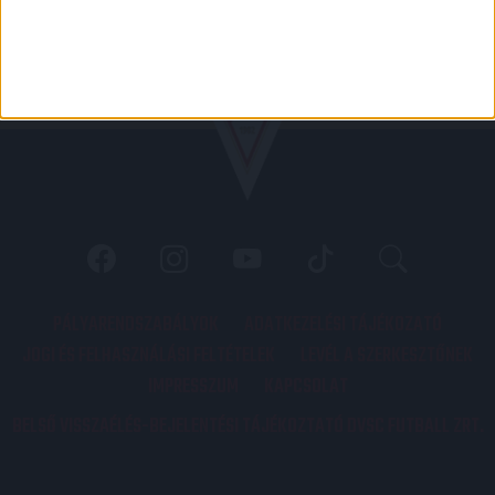
PÁLYARENDSZABÁLYOK
ADATKEZELÉSI TÁJÉKOZATÓ
JOGI ÉS FELHASZNÁLÁSI FELTÉTELEK
LEVÉL A SZERKESZTŐNEK
IMPRESSZUM
KAPCSOLAT
BELSŐ VISSZAÉLÉS-BEJELENTÉSI TÁJÉKOZTATÓ DVSC FUTBALL ZRT.