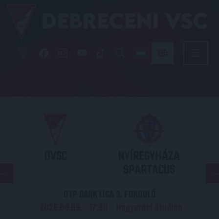
DVSC
NYÍREGYHÁZA
SPARTACUS
OTP BANK LIGA 3. FORDULÓ
2026.08.09. - 17
30
Nagyerdei Stadion
: