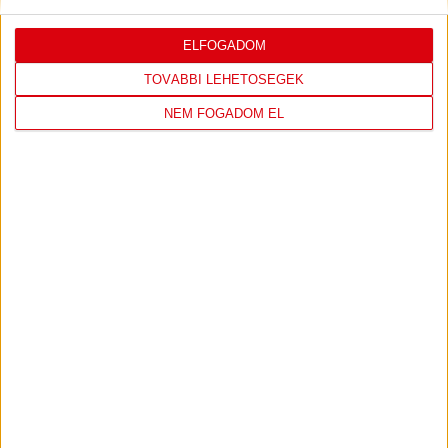
ELFOGADOM
LEGUTÓBBI EREDMÉNY
TOVÁBBI LEHETŐSÉGEK
NEM FOGADOM EL
DVSC
FC
COPENHAGEN
19
:
00
2026-08-
KONFERENCIA LIGA 3.
MECCS
06 19:00
SELEJTEZŐFDORDULÓ
RÉSZLETEI