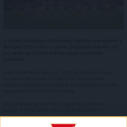
A Puskás Akadémia otthonában folytatja szereplését a
dobogós DVSC a Fizz Ligában. Csapatunk március 22-
én, vasárnap 14.30 órától lép pályára a Pancho
Arénában.
A két csapatnak ez lesz a 31. egymás elleni meccse az
élvonalban. A hazaiak 11-szer, mi 10-szer nyertünk,
döntetlen 9 alkalommal született. A gólkülönbség szintén
kiegyenlített, 36-35 a Puskás javára.
Ami a jelenlegi szezont illeti, csapatunk továbbra is a
dobogó 3. fokán áll 44, míg a Puskás Akadémia 7.
pozícióban, 35 szerzett ponttal. Ebben a kiírásban először
tavaly augusztusban játszottunk Felcsúton, ahol 3-1-re