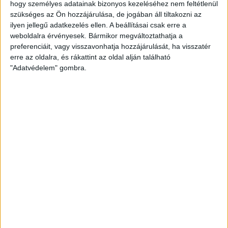
hogy személyes adatainak bizonyos kezeléséhez nem feltétlenül
2026.08.10.
szükséges az Ön hozzájárulása, de jogában áll tiltakozni az
A DVSC szerdán 18 órától Koppenhágában, az FC
ilyen jellegű adatkezelés ellen. A beállításai csak erre a
Copenhagen (Köbenhavn) ellen lép pályára az UEFA
weboldalra érvényesek. Bármikor megváltoztathatja a
Konferencia Liga harmadik selejtezőkörének második
preferenciáit, vagy visszavonhatja hozzájárulását, ha visszatér
mérkőzésén. Az itthoni vereség dacára hűséges szurkolóink
erre az oldalra, és rákattint az oldal alján található
Dániába is elkísérik a csapatot, nekik szeretnénk néhány
"Adatvédelem" gombra.
információval segíteni. A találkozóra szóló belépők
érdemes beszerezni online, belépők a következő linken
elérhetők: https://billet.fck.dk/Stadium?
eventId=8549&reservationId=145110&secretLinkKey=dd10
Itt összesen 1000 darab vendégjegyet […]
Bővebben →
GYŐZELEM A RANGADÓN
DVSC-
:
NYÍREGYHÁZA 1-0
2026.08.09.
Hamisítatlan rangadóhangulatban lépett pályára a DVSC az
OTP Bank Liga 3. fordulójában, hiszen vasárnap délután az
ősi rivális Nyíregyházát fogadta. A kezdőcsapatban helyet