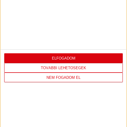
2026-08-09
OTP BANK LIGA 3.
MECCS
17:30
FORDULÓ
RÉSZLETEI
TOVÁBBI EREDMÉNYEK
KÖVETKEZŐ MÉRKŐZÉS
ELFOGADOM
TOVÁBBI LEHETŐSÉGEK
NEM FOGADOM EL
FC
DVSC
COPENHAGEN