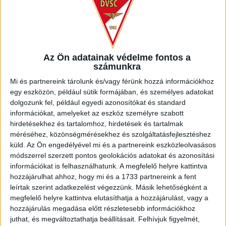
nyertünk, a DVSC góljait Dzsudzsák Balázs, Szűcs Tamás
és Vyacheslav Kulbachuk szerezte. A Nagyerdei Stadionban
rendezett összecsapás viszont nem alakult jól a számunkra,
ugyanis 1-0-s vereséget szenvedtünk. Ezt megelőzően
Felcsúton 2022. februárjában nyertünk, Dorian Babunski
Az Ön adatainak védelme fontos a
duplájával.
számunkra
Mi és partnereink tárolunk és/vagy férünk hozzá információkhoz
Közeledik tehát a bajnokság hajrája, minden pontnak nagy
egy eszközön, például sütik formájában, és személyes adatokat
jelentősége van, így bizonyára egy izgalmas és kiélezett
dolgozunk fel, például egyedi azonosítókat és standard
összecsapás vár a csapatokra. A Felcsútra utazó szurkolók
információkat, amelyeket az eszköz személyre szabott
minden fontos információt megtalálnak
az alábbi linken
.
hirdetésekhez és tartalomhoz, hirdetések és tartalmak
méréséhez, közönségmérésekhez és szolgáltatásfejlesztéshez
Hajrá, Loki!
küld.
Az Ön engedélyével mi és a partnereink eszközleolvasásos
módszerrel szerzett pontos geolokációs adatokat és azonosítási
LEGUTÓBBI HÍREK
információkat is felhasználhatunk. A megfelelő helyre kattintva
hozzájárulhat ahhoz, hogy mi és a 1733 partnereink a fent
leírtak szerint adatkezelést végezzünk. Másik lehetőségként a
INFORMÁCIÓK A KOPPENHÁGÁBA UTAZÓ
megfelelő helyre kattintva elutasíthatja a hozzájárulást, vagy a
hozzájárulás megadása előtt részletesebb információkhoz
SZURKOLÓKNAK
juthat, és megváltoztathatja beállításait.
Felhívjuk figyelmét,