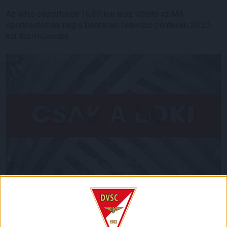
Az adás csütörtökön 16.30-kor lesz látható az M4
sportcsatornán, míg a Debrecen Televízió pénteken 20.20-
kor tűzi műsorára.
LEGUTÓBBI HÍREK