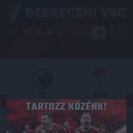
FC
DVSC
×
COPENHAGEN
KONFERENCIA LIGA 3. SELEJTEZŐFORDULÓ
2026.08.12. - 18
00
Parken Stadium
: