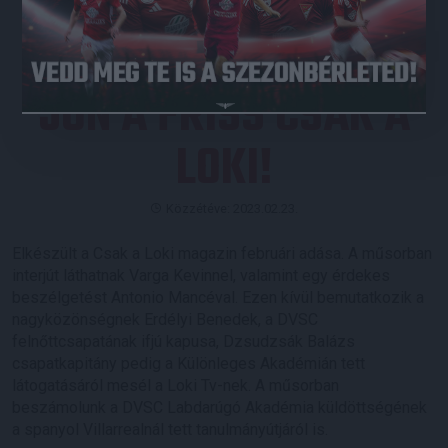
JÖN A FRISS CSAK A
LOKI!
Közzétéve: 2023.02.23.
Elkészült a Csak a Loki magazin februári adása. A műsorban
interjút láthatnak Varga Kevinnel, valamint egy érdekes
beszélgetést Antonio Mancéval. Ezen kívül bemutatkozik a
nagyközönségnek Erdélyi Benedek, a DVSC
felnőttcsapatának ifjú kapusa, Dzsudzsák Balázs
csapatkapitány pedig a Különleges Akadémián tett
látogatásáról mesél a Loki Tv-nek. A műsorban
beszámolunk a DVSC Labdarúgó Akadémia küldöttségének
a spanyol Villarrealnál tett tanulmányútjáról is.