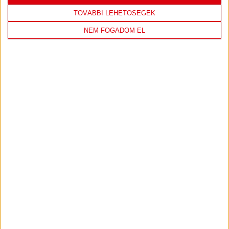
FC
DVSC
TOVÁBBI LEHETŐSÉGEK
COPENHAGEN
NEM FOGADOM EL
KONFERENCIA LIGA 3. SELEJTEZŐFORDULÓ
2026.08.12. - 18
00
Parken Stadium
:
JEGYVÁSÁRLÁS
TOVÁBBI MÉRKŐZÉSEK