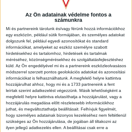
INFORMÁCIÓK A KOPPENHÁGÁBA UTAZÓ
Az Ön adatainak védelme fontos a
SZURKOLÓKNAK
számunkra
Mi és partnereink tárolunk és/vagy férünk hozzá információkhoz
2026.08.10.
egy eszközön, például sütik formájában, és személyes adatokat
A DVSC szerdán 18 órától Koppenhágában, az FC
dolgozunk fel, például egyedi azonosítókat és standard
Copenhagen (Köbenhavn) ellen lép pályára az UEFA
információkat, amelyeket az eszköz személyre szabott
Konferencia Liga harmadik selejtezőkörének második
hirdetésekhez és tartalomhoz, hirdetések és tartalmak
mérkőzésén. Az itthoni vereség dacára hűséges szurkolóink
méréséhez, közönségmérésekhez és szolgáltatásfejlesztéshez
Dániába is elkísérik a csapatot, nekik szeretnénk néhány
küld.
Az Ön engedélyével mi és a partnereink eszközleolvasásos
információval segíteni. A találkozóra szóló belépőket
módszerrel szerzett pontos geolokációs adatokat és azonosítási
érdemes beszerezni online, a jegyek a következő linken
információkat is felhasználhatunk. A megfelelő helyre kattintva
elérhetők: https://billet.fck.dk/Stadium?
hozzájárulhat ahhoz, hogy mi és a 1733 partnereink a fent
eventId=8549&reservationId=145110&secretLinkKey=dd10
leírtak szerint adatkezelést végezzünk. Másik lehetőségként a
Itt összesen 1000 darab […]
megfelelő helyre kattintva elutasíthatja a hozzájárulást, vagy a
Bővebben →
hozzájárulás megadása előtt részletesebb információkhoz
juthat, és megváltoztathatja beállításait.
Felhívjuk figyelmét,
hogy személyes adatainak bizonyos kezeléséhez nem feltétlenül
GYŐZELEM A RANGADÓN
DVSC-
:
szükséges az Ön hozzájárulása, de jogában áll tiltakozni az
NYÍREGYHÁZA 1-0
ilyen jellegű adatkezelés ellen. A beállításai csak erre a