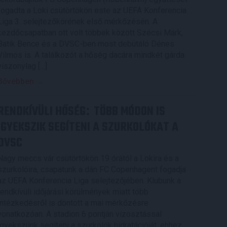
fogadta a Loki csütörtökön este az UEFA Konferencia
Liga 3. selejtezőkörének első mérkőzésén. A
kezdőcsapatban ott volt többek között Szécsi Márk,
Batik Bence és a DVSC-ben most debütáló Dénes
Vilmos is. A találkozót a hőség dacára mindkét gárda
viszonylag […]
Bővebben →
RENDKÍVÜLI HŐSÉG
TÖBB MÓDON IS
:
IGYEKSZIK SEGÍTENI A SZURKOLÓKAT A
DVSC
Nagy meccs vár csütörtökön 19 órától a Lokira és a
szurkolóira, csapatunk a dán FC Copenhagent fogadja
az UEFA Konferencia Liga selejtezőjében. Klubunk a
rendkívüli időjárási körülmények miatt több
intézkedésről is döntött a mai mérkőzésre
vonatkozóan. A stadion 6 pontján vízosztással
igyekszünk segíteni a szurkolók hidratációját, ehhez