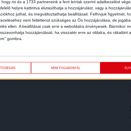
 hogy mi és a 1733 partnereink a fent leírtak szerint adatkezelést vég
elelő helyre kattintva elutasíthatja a hozzájárulást, vagy a hozzájárul
iókhoz juthat, és megváltoztathatja beállításait.
Felhívjuk figyelmét, 
ezeléséhez nem feltétlenül szükséges az Ön hozzájárulása, de jogában 
zelés ellen. A beállításai csak erre a weboldalra érvényesek. Bármikor m
isszavonhatja hozzájárulását, ha visszatér erre az oldalra, és rákattint a
lem" gombra.
ETŐSÉGEK
NEM FOGADOM EL
EL