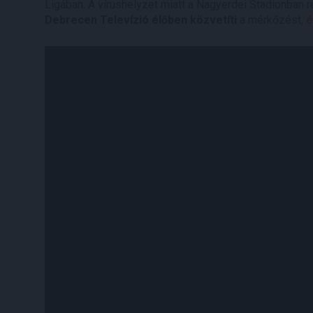
Ligában. A vírushelyzet miatt a Nagyerdei Stadionban
Debrecen Televízió élőben közvetíti
a mérkőzést,
é