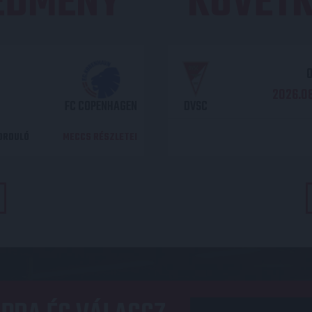
REDMÉNY
KÖVETK
O
2026.08
FC COPENHAGEN
DVSC
DORDULÓ
MECCS RÉSZLETEI