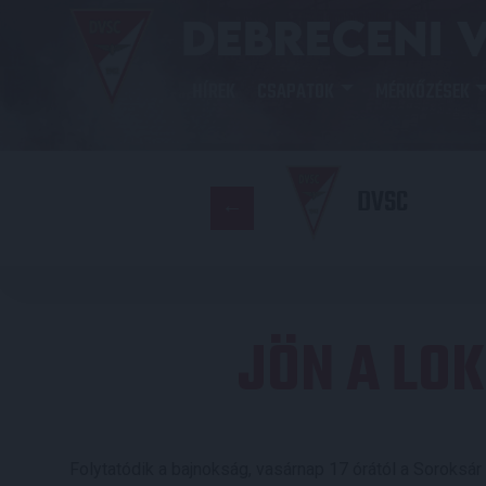
HÍREK
CSAPATOK
MÉRKŐZÉSEK
DVSC
JÖN A LO
Folytatódik a bajnokság, vasárnap 17 órától a Soroksár 