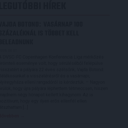
LEGUTÓBBI HÍREK
VAJDA BOTOND
VASÁRNAP 100
:
SZÁZALÉKNÁL IS TÖBBET KELL
BELEADNUNK
2026.08.07.
A DVSC-FC Copenhagen Konferencia Liga mérkőzés
örömteli eseménye volt, hogy sérüléséből felépülve
visszatért a pályára 22 éves szélsőnk, Vajda Botond.
Játékosunkat a visszatérésről és a vasárnapi,
Nyíregyháza elleni rangadóról is kérdeztük. – Nagyon
örülök, hogy újra pályára léphettem tétmeccsen, hiszen
majdnem négy hónapot kellett kihagynom. Az is
pozitívum, hogy egy ilyen erős ellenfél ellen
játszhattam […]
Bővebben →