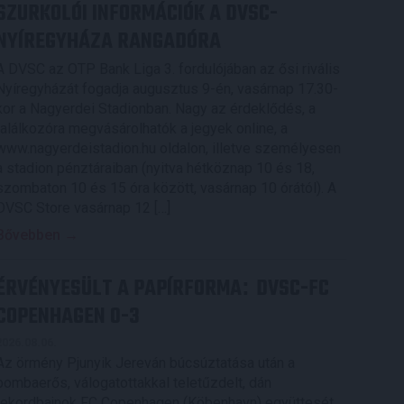
SZURKOLÓI INFORMÁCIÓK A DVSC-
NYÍREGYHÁZA RANGADÓRA
A DVSC az OTP Bank Liga 3. fordulójában az ősi rivális
Nyíregyházát fogadja augusztus 9-én, vasárnap 17.30-
kor a Nagyerdei Stadionban. Nagy az érdeklődés, a
találkozóra megvásárolhatók a jegyek online, a
www.nagyerdeistadion.hu oldalon, illetve személyesen
a stadion pénztáraiban (nyitva hétköznap 10 és 18,
szombaton 10 és 15 óra között, vasárnap 10 órától). A
DVSC Store vasárnap 12 […]
Bővebben →
ÉRVÉNYESÜLT A PAPÍRFORMA
DVSC-FC
:
COPENHAGEN 0-3
2026.08.06.
Az örmény Pjunyik Jereván búcsúztatása után a
bombaerős, válogatottakkal teletűzdelt, dán
rekordbajnok FC Copenhagen (Köbenhavn) együttesét