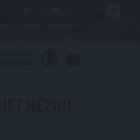
SZOLGÁLTATÁSOK
SZPONZOROK
KAPCSOLAT
YÍREGYHÁZA
FC
SPARTACUS
COPENHAGE
EHET NÉZNI!