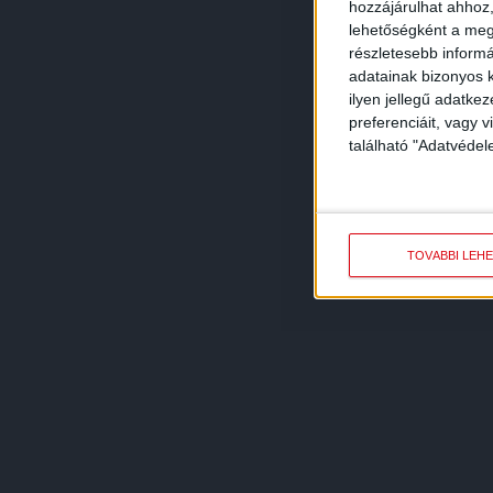
hozzájárulhat ahhoz,
lehetőségként a megf
részletesebb informác
adatainak bizonyos k
ilyen jellegű adatke
preferenciáit, vagy v
található "Adatvéde
TOVÁBBI LEH