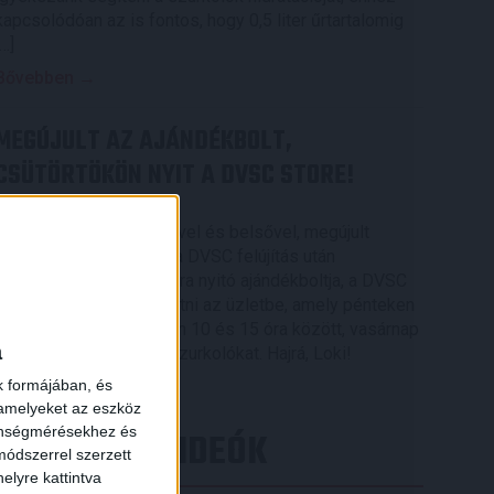
kapcsolódóan az is fontos, hogy 0,5 liter űrtartalomig
[…]
Bővebben →
MEGÚJULT AZ AJÁNDÉKBOLT,
CSÜTÖRTÖKÖN NYIT A DVSC STORE!
2026.08.05.
Ízléses, korszerű külsővel és belsővel, megújult
kínálattal vár mindenkit a DVSC felújítás után
csütörtökön 16 órakor újra nyitó ajándékboltja, a DVSC
×
Store. Érdemes ellátogatni az üzletbe, amely pénteken
10 és 18 óra, szombaton 10 és 15 óra között, vasárnap
a
pedig 12 órától várja a szurkolókat. Hajrá, Loki!
k formájában, és
Bővebben →
 amelyeket az eszköz
zönségmérésekhez és
LEGÚJABB VIDEÓK
ódszerrel szerzett
elyre kattintva