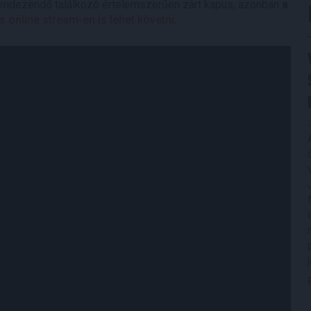
 rendezendő találkozó értelemszerűen zárt kapus, azonban
a
s online stream-en is lehet követni
.