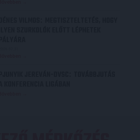
Bővebben →
DÉNES VILMOS
MEGTISZTELTETÉS, HOGY
:
ILYEN SZURKOLÓK ELŐTT LÉPHETEK
PÁLYÁRA
2026.07.31.
Bővebben →
PJUNYIK JEREVÁN-DVSC
TOVÁBBJUTÁS
:
A KONFERENCIA LIGÁBAN
Bővebben →