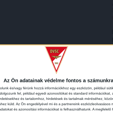
Az Ön adatainak védelme fontos a számunkr
rolunk és/vagy férünk hozzá információkhoz egy eszközön, például süti
olgozunk fel, például egyedi azonosítókat és standard információkat,
irdetésekhez és tartalomhoz, hirdetések és tartalmak méréséhez, kö
shez küld.
Az Ön engedélyével mi és a partnereink eszközleolvasásos m
datokat és azonosítási információkat is felhasználhatunk. A megfelelő h