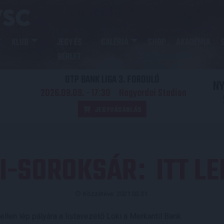
KLUB
JEGY ÉS
GALÉRIA
SHOP
AKADÉMIA
BÉRLET
OTP BANK LIGA 3. FORDULÓ
N
2026.08.09. - 17
30
Nagyerdei Stadion
:
JEGYVÁSÁRLÁS
KI-SOROKSÁR
ITT L
:
Közzétéve: 2021.03.31.
ellen lép pályára a listavezető Loki a Merkantil Bank