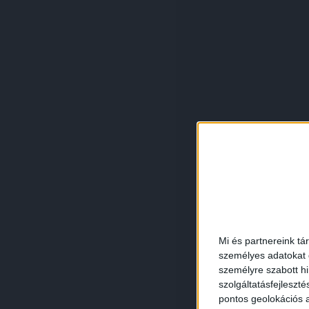
Mi és partnereink tá
személyes adatokat d
személyre szabott h
szolgáltatásfejleszté
pontos geolokációs a