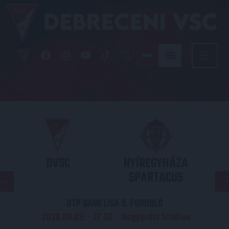
DVSC
NYÍREGYHÁZA
SPARTACUS
OTP BANK LIGA 3. FORDULÓ
2026.08.09. - 17
30
Nagyerdei Stadion
: