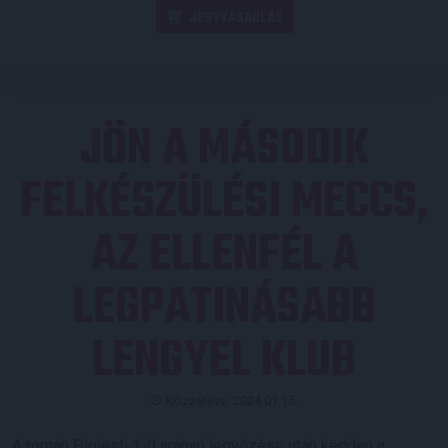
JEGYVÁSÁRLÁS
JÖN A MÁSODIK
FELKÉSZÜLÉSI MECCS,
AZ ELLENFÉL A
LEGPATINÁSABB
LENGYEL KLUB
Közzétéve: 2024.01.15.
A román Ploiesti 1-0 arányú legyőzése után kedden a