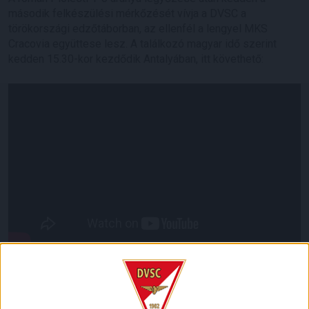
második felkészülési mérkőzését vívja a DVSC a
törökországi edzőtáborban, az ellenfél a lengyel MKS
Cracovia együttese lesz. A találkozó magyar idő szerint
kedden 15.30-kor kezdődik Antalyában, itt követhető:
Addig is nézzük meg közelebbről, milyen csapat is lesz a
Loki vetélytársa: nem akármilyen! A Cracovia Lengyelország
legrégebben alapított futballklubja, 1906-ban, tehát a 4 évvel