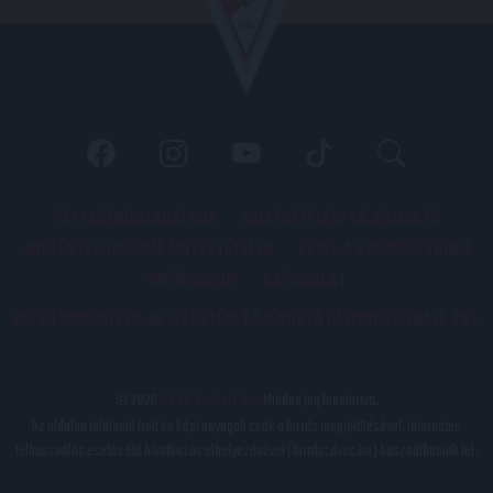
PÁLYARENDSZABÁLYOK
ADATKEZELÉSI TÁJÉKOZATÓ
JOGI ÉS FELHASZNÁLÁSI FELTÉTELEK
LEVÉL A SZERKESZTŐNEK
IMPRESSZUM
KAPCSOLAT
BELSŐ VISSZAÉLÉS-BEJELENTÉSI TÁJÉKOZTATÓ DVSC FUTBALL ZRT.
© 2026
DVSC Futball Zrt.
Minden jog fenntartva.
Az oldalon található írott és képi anyagok csak a forrás megjelölésével, internetes
felhasználás esetén élő hivatkozás elhelyezésével (forrás: dvsc.hu) használhatóak fel.