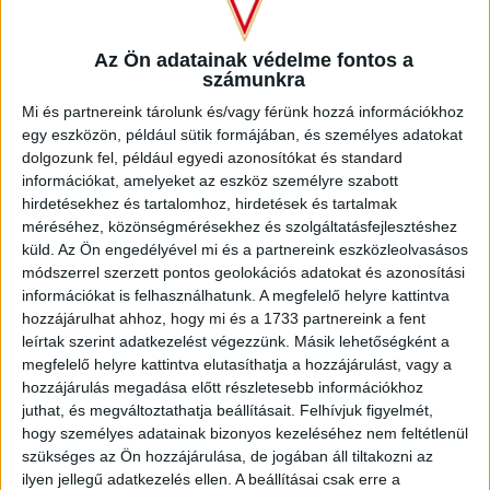
a Loki „születése” után hívták életre. Színe – csakúgy, mint a
mieinké – piros-fehér, igaz, az egyesület inkább a csíkos
mezt favorizálja. A Cracovia megélt nehéz éveket, ám 11
Az Ön adatainak védelme fontos a
esztendeje folyamatosan a lengyel élvonalban szerepel,
számunkra
jelenleg a 13. helyen áll a 18 csapatos mezőnyben, azonban
Mi és partnereink tárolunk és/vagy férünk hozzá információkhoz
csak 3 pontnyira van a tabella első felétől, és 19 bajnokijából
egy eszközön, például sütik formájában, és személyes adatokat
mindössze 6-ot veszített el.
dolgozunk fel, például egyedi azonosítókat és standard
információkat, amelyeket az eszköz személyre szabott
hirdetésekhez és tartalomhoz, hirdetések és tartalmak
méréséhez, közönségmérésekhez és szolgáltatásfejlesztéshez
küld.
Az Ön engedélyével mi és a partnereink eszközleolvasásos
módszerrel szerzett pontos geolokációs adatokat és azonosítási
információkat is felhasználhatunk. A megfelelő helyre kattintva
hozzájárulhat ahhoz, hogy mi és a 1733 partnereink a fent
leírtak szerint adatkezelést végezzünk. Másik lehetőségként a
megfelelő helyre kattintva elutasíthatja a hozzájárulást, vagy a
hozzájárulás megadása előtt részletesebb információkhoz
juthat, és megváltoztathatja beállításait.
Felhívjuk figyelmét,
hogy személyes adatainak bizonyos kezeléséhez nem feltétlenül
szükséges az Ön hozzájárulása, de jogában áll tiltakozni az
ilyen jellegű adatkezelés ellen. A beállításai csak erre a