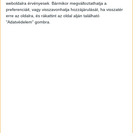
weboldalra érvényesek. Bármikor megváltoztathatja a
preferenciáit, vagy visszavonhatja hozzájárulását, ha visszatér
erre az oldalra, és rákattint az oldal alján található
"Adatvédelem" gombra.
A Cracovia 5-szörös bajnok (igaz, utoljára 1948-ban végzett
az élen), 2020-ban pedig megnyerte a Lengyel Kupát és a
Szuperkupát is. Mostani keretének értékét a Transfermarkt
mintegy 2 millió euróval többre becsüli a Lokiénál, Jacek
Zielinski vezetőedző gárdája elsősorban a lengyel
játékosokra épít. Ezzel együtt természetesen vannak
légiósok, többek között román, finn, dán és japán futballistát
is bevethetnek a mérkőzéseken.
A csapatból kiemelkedik a mostani pontvadászatban 5
gólnál és 4 gólpassznál járó, 17-szeres finn válogatott
Benjamin Källman, a védekező középpályásként 4 találatot