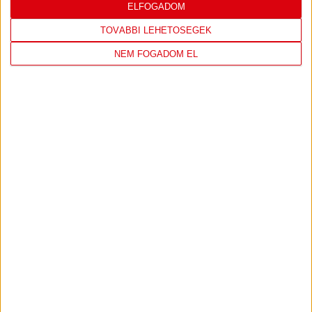
ELFOGADOM
2026.08.03.
Bővebben →
TOVÁBBI LEHETŐSÉGEK
NEM FOGADOM EL
DÉNES VILMOS
MEGTISZTELTETÉS, HOGY
:
ILYEN SZURKOLÓK ELŐTT LÉPHETEK PÁLYÁRA
2026.07.31.
Bővebben →
PJUNYIK JEREVÁN-DVSC
TOVÁBBJUTÁS A
:
KONFERENCIA LIGÁBAN
Bővebben →
LEGUTÓBBI EREDMÉNY