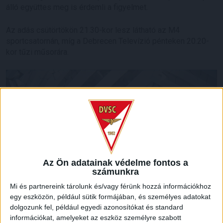
álló együttes meg is érdemli a figyelmet.
Az adás csütörtökön 21.30-kor lesz látható az M4
sportcsatornán, míg a Debrecen Televízió pénteken 20.20-
kor tűzi műsorára.
Az Ön adatainak védelme fontos a
számunkra
Mi és partnereink tárolunk és/vagy férünk hozzá információkhoz
egy eszközön, például sütik formájában, és személyes adatokat
dolgozunk fel, például egyedi azonosítókat és standard
információkat, amelyeket az eszköz személyre szabott