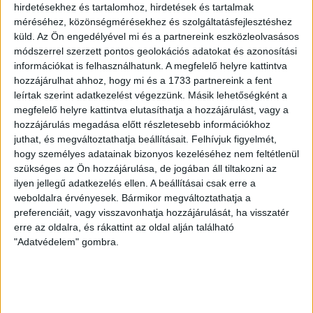
LEGUTÓBBI HÍREK
hirdetésekhez és tartalomhoz, hirdetések és tartalmak
méréséhez, közönségmérésekhez és szolgáltatásfejlesztéshez
küld.
Az Ön engedélyével mi és a partnereink eszközleolvasásos
KIKAPOTT A KIS LOKI
módszerrel szerzett pontos geolokációs adatokat és azonosítási
információkat is felhasználhatunk. A megfelelő helyre kattintva
2026.08.08.
hozzájárulhat ahhoz, hogy mi és a 1733 partnereink a fent
A DVSC II. szombaton Pallagon a Füzesabony gárdáját
leírtak szerint adatkezelést végezzünk. Másik lehetőségként a
fogadta az NB III. Észak-keleti csoport 3. fordulójában, s
megfelelő helyre kattintva elutasíthatja a hozzájárulást, vagy a
ezúttal nem tudott pontot szerezni. NB III. Észak-keleti
hozzájárulás megadása előtt részletesebb információkhoz
csoport, 3. forduló. DVSC II.-Füzesabony 1-2 (1-1). Pallag,
juthat, és megváltoztathatja beállításait.
Felhívjuk figyelmét,
200 néző, vezette: Oswald D. DVSC II.: Tuska – Myrtaj (Kiss
hogy személyes adatainak bizonyos kezeléséhez nem feltétlenül
M., 46.), Farkas T., Macsó (Lovas, 75.), Vincze T., Hermann
szükséges az Ön hozzájárulása, de jogában áll tiltakozni az
(Gyenti, […]
ilyen jellegű adatkezelés ellen. A beállításai csak erre a
Bővebben →
weboldalra érvényesek. Bármikor megváltoztathatja a
preferenciáit, vagy visszavonhatja hozzájárulását, ha visszatér
erre az oldalra, és rákattint az oldal alján található
70 ÉVES LETT KEREKES GYÖRGY, A VALAHA
"Adatvédelem" gombra.
VOLT EGYIK LEGJOBB DEBRECENI CSATÁR
Ma ünnepli 70. születésnapját Kerekes György. A debreceni
születésű támadó a debreceni Titászban, majd a DMTE-ben
kezdte, később játszott Pécsen, az Újpestben, az FTC-ben