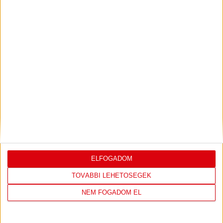
KONFERENCIA LIGÁBAN
Bővebben →
LEGUTÓBBI EREDMÉNY
ELFOGADOM
DVSC
FC
TOVÁBBI LEHETŐSÉGEK
COPENHAGEN
NEM FOGADOM EL