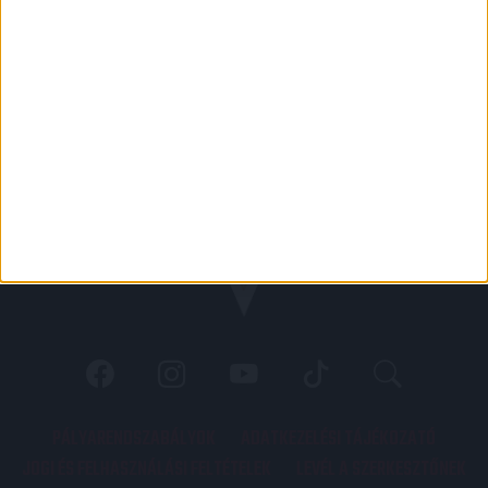
PÁLYARENDSZABÁLYOK
ADATKEZELÉSI TÁJÉKOZATÓ
JOGI ÉS FELHASZNÁLÁSI FELTÉTELEK
LEVÉL A SZERKESZTŐNEK