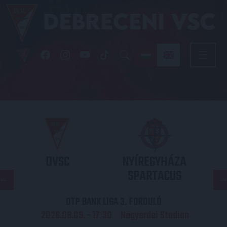
DVSC
NYÍREGYHÁZA
SPARTACUS
OTP BANK LIGA 3. FORDULÓ
2026.08.09. - 17
30
Nagyerdei Stadion
: