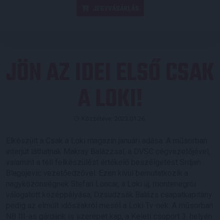
JEGYVÁSÁRLÁS
JÖN AZ IDEI ELSŐ CSAK
A LOKI!
Közzétéve: 2023.01.26.
Elkészült a Csak a Loki magazin januári adása. A műsorban
interjút láthatnak Makray Balázzsal, a DVSC cégvezetőjével,
valamint a téli felkészülést értékelő beszélgetést Srdjan
Blagojevic vezetőedzővel. Ezen kívül bemutatkozik a
nagyközönségnek Stefan Loncar, a Loki új, montenegrói
válogatott középpályása, Dzsudzsák Balázs csapatkapitány
pedig az elmúlt időszakról mesél a Loki Tv-nek. A műsorban
NB III-as gárdánk is szerepet kap, a Keleti csoport 3. helyén