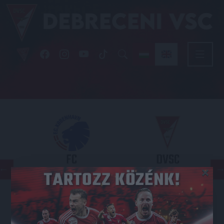
FC
DVSC
×
COPENHAGEN
KONFERENCIA LIGA 3. SELEJTEZŐFORDULÓ
2026.08.12. - 18
00
Parken Stadium
: