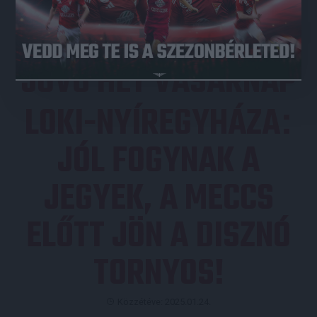
JÖVŐ HÉT VASÁRNAP
LOKI-NYÍREGYHÁZA
:
JÓL FOGYNAK A
JEGYEK, A MECCS
ELŐTT JÖN A DISZNÓ
TORNYOS!
Közzétéve: 2025.01.24.