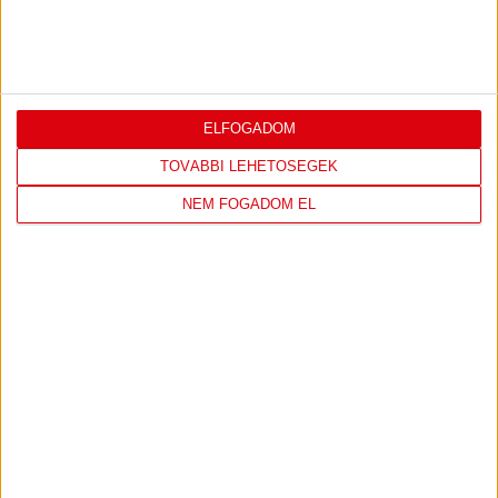
KÖVETKEZŐ MÉRKŐZÉS
ELFOGADOM
TOVÁBBI LEHETŐSÉGEK
NEM FOGADOM EL
FC
DVSC
COPENHAGEN
KONFERENCIA LIGA 3. SELEJTEZŐFORDULÓ
2026.08.12. - 18
00
Parken Stadium
:
JEGYVÁSÁRLÁS