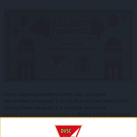
Ezres nagyságrendben keltek már el jegyek
elővételben a február 2-án 12.45 órától kezdődő DVSC-
Nyíregyháza rangadóra, a belépők elérhetők
online, a nagyerdeistadion.hu-n
, illetve a DVSC Shopban
is (nyitva hétköznap 15 és 18 óra, szombaton 10 és 15
óra között). Ezúttal is lesz a mérkőzést felvezető
Matchday Festival, az alkalomhoz illően ezúttal