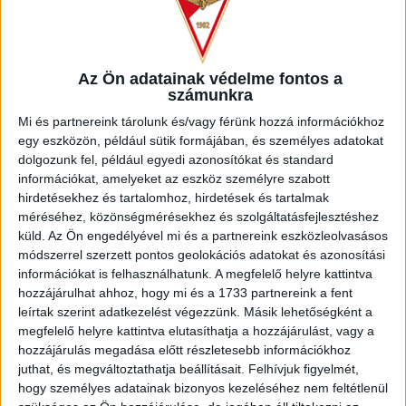
egészen különleges:
jön a Disznó Tornyos!
Február 2-án reggel 8 órától a Nagyerdei Víztoronyban lesz
hurka, kolbász, töpörtyű, DJ, buli, forralt bor és sörakciók
Az Ön adatainak védelme fontos a
subsoccer és sörpong, meg minden, ami kell! Ne csak a
számunkra
hurka legyen forró, hanem a hangulat is! Hajrá, Loki!
Mi és partnereink tárolunk és/vagy férünk hozzá információkhoz
egy eszközön, például sütik formájában, és személyes adatokat
LEGUTÓBBI HÍREK
dolgozunk fel, például egyedi azonosítókat és standard
információkat, amelyeket az eszköz személyre szabott
hirdetésekhez és tartalomhoz, hirdetések és tartalmak
INFORMÁCIÓK A KOPPENHÁGÁBA UTAZÓ
méréséhez, közönségmérésekhez és szolgáltatásfejlesztéshez
küld.
Az Ön engedélyével mi és a partnereink eszközleolvasásos
SZURKOLÓKNAK
módszerrel szerzett pontos geolokációs adatokat és azonosítási
információkat is felhasználhatunk. A megfelelő helyre kattintva
2026.08.10.
hozzájárulhat ahhoz, hogy mi és a 1733 partnereink a fent
A DVSC szerdán 18 órától Koppenhágában, az FC
leírtak szerint adatkezelést végezzünk. Másik lehetőségként a
Copenhagen (Köbenhavn) ellen lép pályára az UEFA
megfelelő helyre kattintva elutasíthatja a hozzájárulást, vagy a
Konferencia Liga harmadik selejtezőkörének második
hozzájárulás megadása előtt részletesebb információkhoz
mérkőzésén. Az itthoni vereség dacára hűséges szurkolóink
juthat, és megváltoztathatja beállításait.
Felhívjuk figyelmét,
Dániába is elkísérik a csapatot, nekik szeretnénk néhány
hogy személyes adatainak bizonyos kezeléséhez nem feltétlenül
információval segíteni. A találkozóra szóló belépők