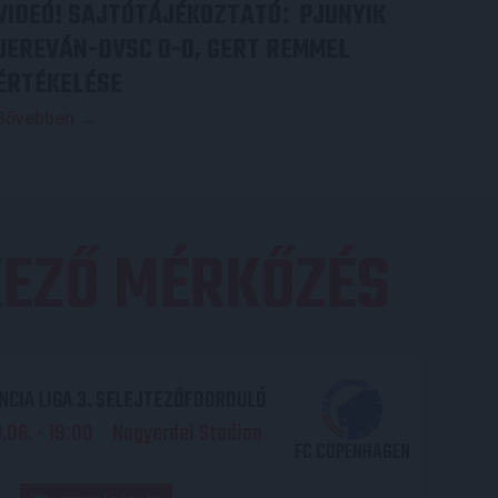
VIDEÓ! SAJTÓTÁJÉKOZTATÓ
PJUNYIK
:
JEREVÁN-DVSC 0-0, GERT REMMEL
ÉRTÉKELÉSE
Bővebben →
EZŐ MÉRKŐZÉS
CIA LIGA 3. SELEJTEZŐFDORDULÓ
06. - 19
00
Nagyerdei Stadion
:
FC COPENHAGEN