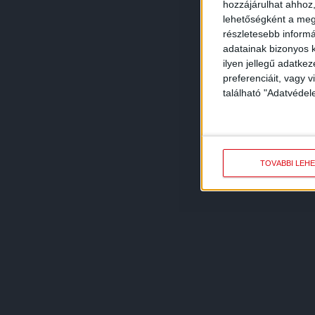
hozzájárulhat ahhoz,
lehetőségként a megf
részletesebb informác
adatainak bizonyos k
ilyen jellegű adatke
preferenciáit, vagy v
található "Adatvéde
TOVÁBBI LEH