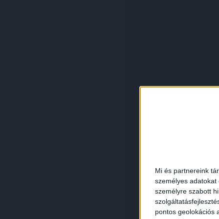
Mi és partnereink tá
személyes adatokat d
személyre szabott h
szolgáltatásfejleszté
pontos geolokációs a