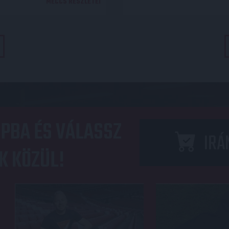
MECCS RÉSZLETEI
PBA ÉS VÁLASSZ
IRÁ
K KÖZÜL!