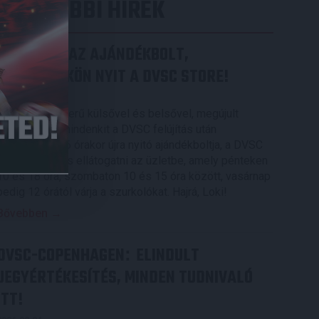
LEGUTÓBBI HÍREK
MEGÚJULT AZ AJÁNDÉKBOLT,
CSÜTÖRTÖKÖN NYIT A DVSC STORE!
2026.08.05.
Ízléses, korszerű külsővel és belsővel, megújult
kínálattal vár mindenkit a DVSC felújítás után
csütörtökön 16 órakor újra nyitó ajándékboltja, a DVSC
Store. Érdemes ellátogatni az üzletbe, amely pénteken
10 és 18 óra, szombaton 10 és 15 óra között, vasárnap
pedig 12 órától várja a szurkolókat. Hajrá, Loki!
Bővebben →
DVSC-COPENHAGEN
ELINDULT
:
JEGYÉRTÉKESÍTÉS, MINDEN TUDNIVALÓ
ITT!