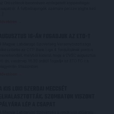
az Oroszlánok becenéven emlegetett koppenhágai
csapatról. A futballrajongók számára persze aligha kell
[…]
Bővebben →
AUGUSZTUS 16-ÁN FOGADJUK AZ ETO-T
A Magyar Labdarúgó Szövetség Versenybizottsága
elkészítette az OTP Bank Liga 4. fordulójának pontos
menetrendjét, melyből kiderül, hogy a DVSC augusztus
16-án, vasárnap 16.30 órától fogadja az ETO FC-t a
Nagyerdei Stadionban.
Bővebben →
A KIS LOKI SZERDAI MECCSÉT
ELHALASZTOTTÁK, SZOMBATON VISZONT
PÁLYÁRA LÉP A CSAPAT
A Magyar Labdarúgó Szövetség a rendkívüli időjárási