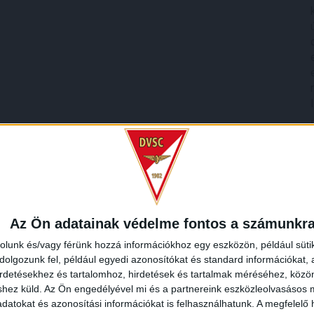
Az Ön adatainak védelme fontos a számunkr
rolunk és/vagy férünk hozzá információkhoz egy eszközön, például süti
olgozunk fel, például egyedi azonosítókat és standard információkat,
irdetésekhez és tartalomhoz, hirdetések és tartalmak méréséhez, kö
shez küld.
Az Ön engedélyével mi és a partnereink eszközleolvasásos m
datokat és azonosítási információkat is felhasználhatunk. A megfelelő h