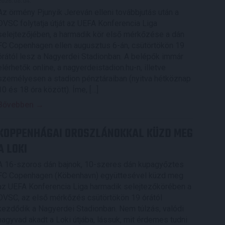
2026.08.04.
Az örmény Pjunyik Jereván elleni továbbjutás után a
DVSC folytatja útját az UEFA Konferencia Liga
selejtezőjében, a harmadik kör első mérkőzése a dán
FC Copenhagen ellen augusztus 6-án, csütörtökön 19
órától lesz a Nagyerdei Stadionban. A belépők immár
elérhetők online, a nagyerdeistadion.hu-n, illetve
személyesen a stadion pénztáraiban (nyitva hétköznap
10 és 18 óra között). Íme, […]
Bővebben →
KOPPENHÁGAI OROSZLÁNOKKAL KÜZD MEG
A LOKI
A 16-szoros dán bajnok, 10-szeres dán kupagyőztes
FC Copenhagen (Köbenhavn) együttesével küzd meg
az UEFA Konferencia Liga harmadik selejtezőkörében a
DVSC, az első mérkőzés csütörtökön 19 órától
kezdődik a Nagyerdei Stadionban. Nem túlzás, valódi
nagyvad akadt a Loki útjába, lássuk, mit érdemes tudni