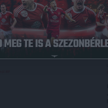
hazai bajnoki meccseket, hanem valamennyi Magyar
nban.
árt, és már
több mint 3000-en vásárolták meg
az egész
sszabbították meg a tavalyi bérleteiket, hogy erre az
a elleni bajnokinkig lesz lehetőségük
online
, vagy a DVSC
l itt!