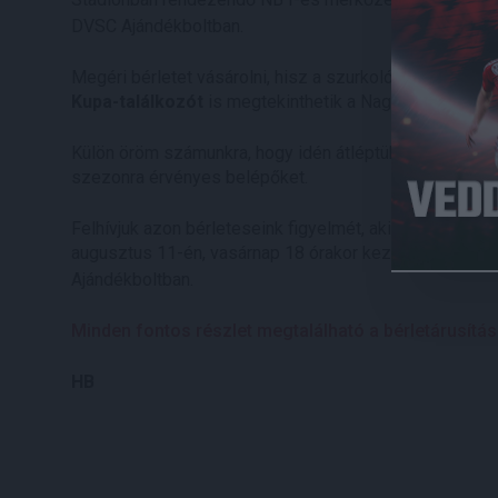
DVSC Ajándékboltban.
Megéri bérletet vásárolni, hisz a szurkolók nemcsak a
Kupa-találkozót
is megtekinthetik a Nagyerdei Stadio
Külön öröm számunkra, hogy idén átléptük a tavalyi hat
szezonra érvényes belépőket.
Felhívjuk azon bérleteseink figyelmét, akik még nem ho
augusztus 11-én, vasárnap 18 órakor kezdődő, Kisvárd
Ajándékboltban.
Minden fontos részlet megtalálható a bérletárusításró
HB