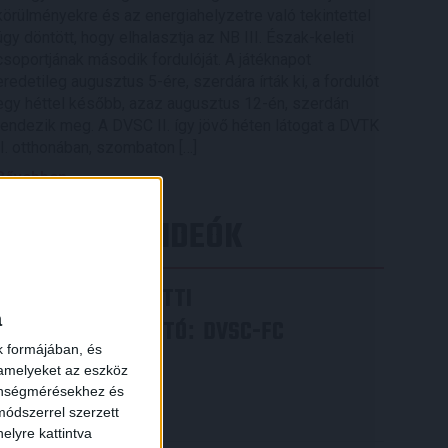
körülményekre és az energiahelyzetre való tekintettel
úgy döntött, hogy elhalasztja az NB III. Észak-keleti
csoportjának második fordulóját. A játéknapot
eredetileg augusztus 5-ére, szerdára írták ki, a fordulót
egy héttel később, azaz augusztus 12-én, szerdán
rendezik meg. A DVSC II. így jövő héten látogat a DVTK
II. otthonában, szombaton […]
Bővebben →
LEGÚJABB VIDEÓK
VIDEÓ! MECCS ELŐTTI
a
SAJTÓTÁJÉKOZTATÓ
DVSC-FC
:
k formájában, és
COPENHAGEN
 amelyeket az eszköz
zönségmérésekhez és
2026.08.05.
ódszerrel szerzett
Bővebben →
elyre kattintva