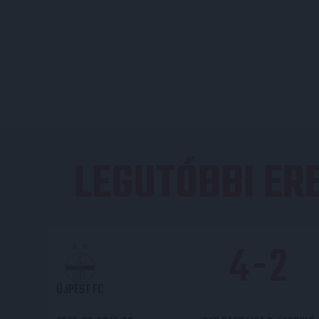
LEGUTÓBBI E
4
-
2
ÚJPEST FC