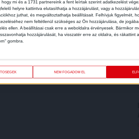
 hogy mi és a 1731 partnereink a fent leírtak szerint adatkezelést vég
elelő helyre kattintva elutasíthatja a hozzájárulást, vagy a hozzájárul
iókhoz juthat, és megváltoztathatja beállításait.
Felhívjuk figyelmét, 
ezeléséhez nem feltétlenül szükséges az Ön hozzájárulása, de jogában 
zelés ellen. A beállításai csak erre a weboldalra érvényesek. Bármikor m
isszavonhatja hozzájárulását, ha visszatér erre az oldalra, és rákattint a
lem" gombra.
ETŐSÉGEK
NEM FOGADOM EL
EL