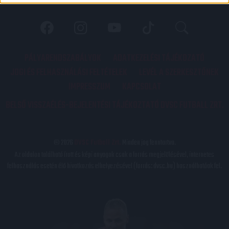
PÁLYARENDSZABÁLYOK
ADATKEZELÉSI TÁJÉKOZATÓ
JOGI ÉS FELHASZNÁLÁSI FELTÉTELEK
LEVÉL A SZERKESZTŐNEK
IMPRESSZUM
KAPCSOLAT
BELSŐ VISSZAÉLÉS-BEJELENTÉSI TÁJÉKOZTATÓ DVSC FUTBALL ZRT.
© 2026
DVSC Futball Zrt.
Minden jog fenntartva.
Az oldalon található írott és képi anyagok csak a forrás megjelölésével, internetes
felhasználás esetén élő hivatkozás elhelyezésével (forrás: dvsc.hu) használhatóak fel.