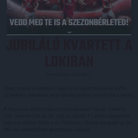
JEGYVÁSÁRLÁS
JUBILÁLÓ KVARTETT A
LOKIBAN
Közzétéve: 2020.06.11.
Szép számú élvonalbeli találkozón lépett pályára a DVSC
színeiben csapatunk négy labdarúgója az elmúlt meccseken.
A Kaposvár elleni hazai összecsapáson Tőzsér Dániel a
100., Kusnyír Erik az 50., míg az Újpest FC elleni idegenbeli
bajnokin Bényei Balázs és Pávkovics Bence egyaránt az 50.
NB I-es mérkőzését játszotta a Lokiban.