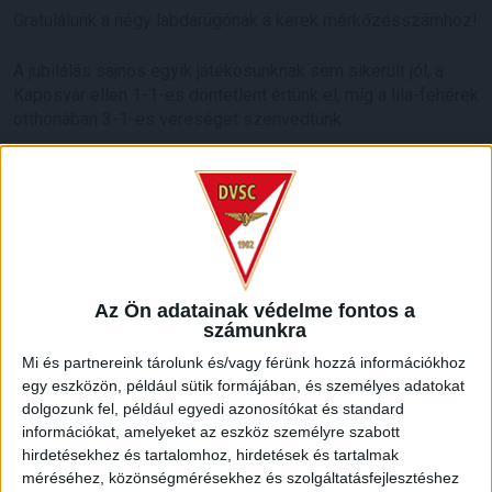
Gratulálunk a négy labdarúgónak a kerek mérkőzésszámhoz!
A jubilálás sajnos egyik játékosunknak sem sikerült jól, a
Kaposvár ellen 1-1-es döntetlent értünk el, míg a lila-fehérek
otthonában 3-1-es vereséget szenvedtünk.
LEGUTÓBBI HÍREK
ÉRVÉNYESÜLT A PAPÍRFORMA
DVSC-FC
:
COPENHAGEN 0-3
Az Ön adatainak védelme fontos a
2026.08.06.
számunkra
Az örmény Pjunyik Jereván búcsúztatása után a bombaerős,
Mi és partnereink tárolunk és/vagy férünk hozzá információkhoz
válogatottakkal teletűzdelt, dán rekordbajnok FC
egy eszközön, például sütik formájában, és személyes adatokat
Copenhagen (Köbenhavn) együttesét fogadta a Loki
dolgozunk fel, például egyedi azonosítókat és standard
csütörtökön este az UEFA Konferencia Liga 3.
információkat, amelyeket az eszköz személyre szabott
selejtezőkörének első mérkőzésén. A kezdőcsapatban ott
hirdetésekhez és tartalomhoz, hirdetések és tartalmak
volt többek között Szécsi Márk, Batik Bence és a DVSC-ben
méréséhez, közönségmérésekhez és szolgáltatásfejlesztéshez
most debütáló Dénes Vilmos is. A találkozót a hőség dacára