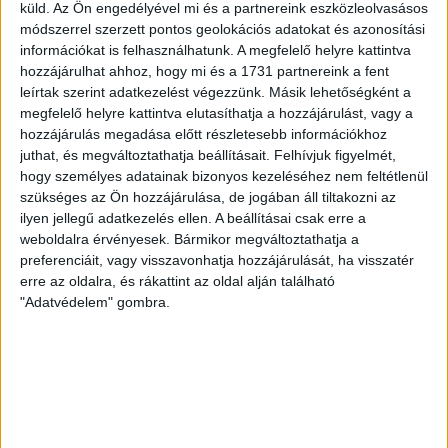
küld.
Az Ön engedélyével mi és a partnereink eszközleolvasásos
mindkét gárda viszonylag […]
módszerrel szerzett pontos geolokációs adatokat és azonosítási
Bővebben →
információkat is felhasználhatunk. A megfelelő helyre kattintva
hozzájárulhat ahhoz, hogy mi és a 1731 partnereink a fent
leírtak szerint adatkezelést végezzünk. Másik lehetőségként a
RENDKÍVÜLI HŐSÉG
TÖBB MÓDON IS
:
megfelelő helyre kattintva elutasíthatja a hozzájárulást, vagy a
IGYEKSZIK SEGÍTENI A SZURKOLÓKAT A DVSC
hozzájárulás megadása előtt részletesebb információkhoz
juthat, és megváltoztathatja beállításait.
Felhívjuk figyelmét,
Nagy meccs vár csütörtökön 19 órától a Lokira és a
hogy személyes adatainak bizonyos kezeléséhez nem feltétlenül
szurkolóira, csapatunk a dán FC Copenhagent fogadja az
szükséges az Ön hozzájárulása, de jogában áll tiltakozni az
UEFA Konferencia Liga selejtezőjében. Klubunk a rendkívüli
ilyen jellegű adatkezelés ellen. A beállításai csak erre a
időjárási körülmények miatt több intézkedésről is döntött a
weboldalra érvényesek. Bármikor megváltoztathatja a
mai mérkőzésre vonatkozóan. A stadion 6 pontján
preferenciáit, vagy visszavonhatja hozzájárulását, ha visszatér
vízosztással igyekszünk segíteni a szurkolók hidratációját,
erre az oldalra, és rákattint az oldal alján található
"Adatvédelem" gombra.
ehhez kapcsolódóan az is fontos, hogy 0,5 liter űrtartalomig
[…]
Bővebben →
MEGÚJULT AZ AJÁNDÉKBOLT, CSÜTÖRTÖKÖN
NYIT A DVSC STORE!