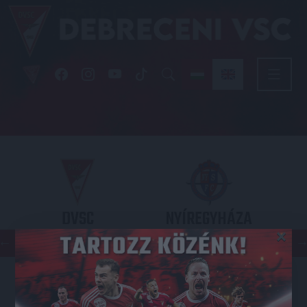
DVSC
NYÍREGYHÁZA
×
SPARTACUS
OTP BANK LIGA 3. FORDULÓ
2026.08.09. - 17
30
Nagyerdei Stadion
: