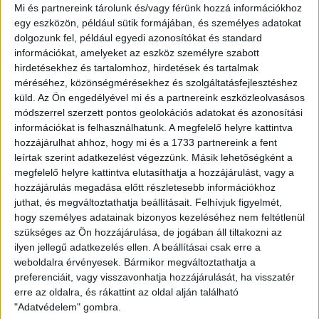
majd a Loki meccseire szóló állandó belépőket, amelyeket
Mi és partnereink tárolunk és/vagy férünk hozzá információkhoz
nagyon is érdemes beszerezni.
egy eszközön, például sütik formájában, és személyes adatokat
dolgozunk fel, például egyedi azonosítókat és standard
információkat, amelyeket az eszköz személyre szabott
A 16 hazai mérkőzés jegyárához képest közel 40
hirdetésekhez és tartalomhoz, hirdetések és tartalmak
százalékkal járnak jobban a bérletesek, akiknek ráadásul
méréséhez, közönségmérésekhez és szolgáltatásfejlesztéshez
nem kell sorban állni meccsek előtt a pénztáraknál, biztos
küld.
Az Ön engedélyével mi és a partnereink eszközleolvasásos
ülőhelyük van a bajnoki találkozókon és az első MOL Magyar
módszerrel szerzett pontos geolokációs adatokat és azonosítási
Kupa-mérkőzésen, ingyen utazhatnak a DKV járatain a
információkat is felhasználhatunk. A megfelelő helyre kattintva
találkozók előtt és után, érzelmileg pedig még szorosabb
hozzájárulhat ahhoz, hogy mi és a 1733 partnereink a fent
köteléket ápolhatnak a klubbal és a csapattal.
leírtak szerint adatkezelést végezzünk. Másik lehetőségként a
megfelelő helyre kattintva elutasíthatja a hozzájárulást, vagy a
Fontos, hogy a tavalyi bérletes szurkolóinknak augusztus
hozzájárulás megadása előtt részletesebb információkhoz
17-ig, a DVTK elleni hazai bajnoki mérkőzésig van
juthat, és megváltoztathatja beállításait.
Felhívjuk figyelmét,
lehetőségük arra, hogy megújítsák bérleteiket az előző
hogy személyes adatainak bizonyos kezeléséhez nem feltétlenül
szezonban foglalt helyükre, ezt követően minden széket
szükséges az Ön hozzájárulása, de jogában áll tiltakozni az
felszabadítunk.
Bérletet újítani
július 1-től
lehet online
a
ilyen jellegű adatkezelés ellen. A beállításai csak erre a
www.nagyerdeistadion.hu
weboldalon, személyesen pedig
weboldalra érvényesek. Bármikor megváltoztathatja a
a DVSC Shop-ban vagy a stadion pénztáraiban.
Új bérletet
preferenciáit, vagy visszavonhatja hozzájárulását, ha visszatér
vásárolni és a kedvezményeket érvényesíteni csak
erre az oldalra, és rákattint az oldal alján található
"Adatvédelem" gombra.
személyesen van lehetőség
!