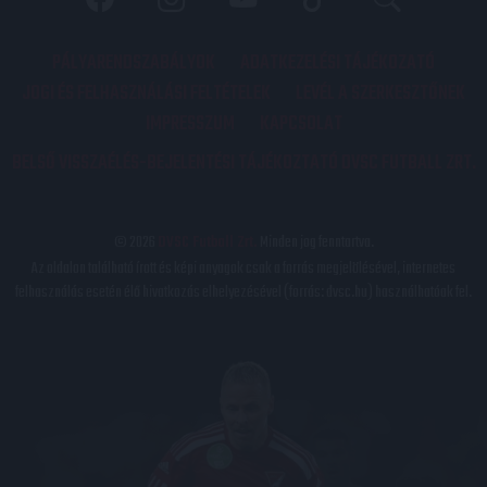
PÁLYARENDSZABÁLYOK
ADATKEZELÉSI TÁJÉKOZATÓ
JOGI ÉS FELHASZNÁLÁSI FELTÉTELEK
LEVÉL A SZERKESZTŐNEK
IMPRESSZUM
KAPCSOLAT
BELSŐ VISSZAÉLÉS-BEJELENTÉSI TÁJÉKOZTATÓ DVSC FUTBALL ZRT.
© 2026
DVSC Futball Zrt.
Minden jog fenntartva.
Az oldalon található írott és képi anyagok csak a forrás megjelölésével, internetes
felhasználás esetén élő hivatkozás elhelyezésével (forrás: dvsc.hu) használhatóak fel.