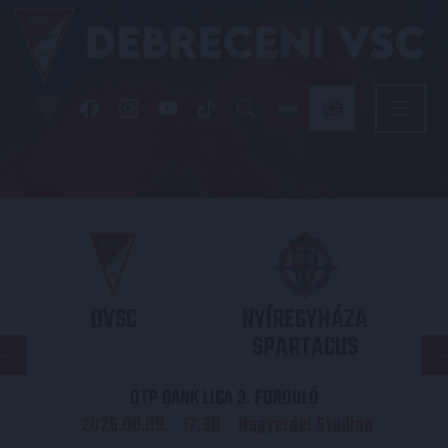
DVSC
NYÍREGYHÁZA
SPARTACUS
OTP BANK LIGA 3. FORDULÓ
2026.08.09. - 17
30
Nagyerdei Stadion
: