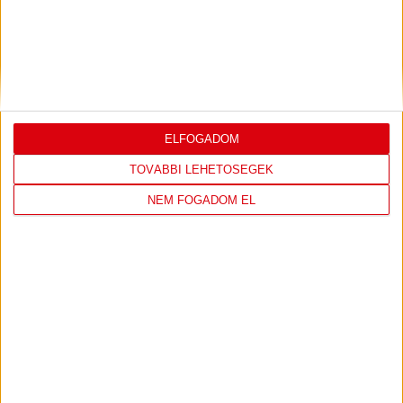
Bővebben →
VIDEÓ! SAJTÓTÁJÉKOZTATÓ
PJUNYIK
:
JEREVÁN-DVSC 0-0, GERT REMMEL
ÉRTÉKELÉSE
ELFOGADOM
Bővebben →
TOVÁBBI LEHETŐSÉGEK
NEM FOGADOM EL
LEGUTÓBBI EREDMÉNY