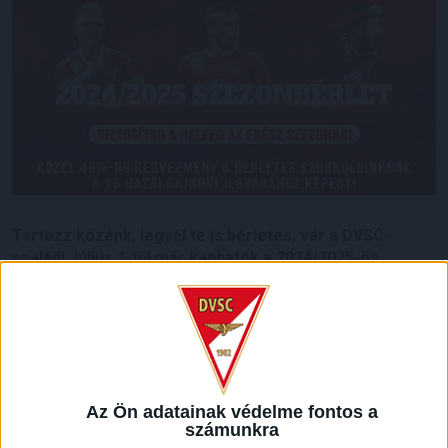
Tartozz közénk, legyél te is bérletes, vár a DVSC-
család! Július 1-től már kaphatók a 2024/2025-ös
szezonbérletek online és a pénztárakban
.
Nagy reményekkel vág neki az elmúlt két idényben a TOP 5-
ben végzett DVSC a július végén kezdődő bajnokságnak. A
csapatot hűséges szurkolóink mindig és mindenhol
támogatják, bérleteseink száma egyre nő, az átlagnézőszám
Az Ön adatainak védelme fontos a
az utóbbi évtizedet tekintve kiemelkedő. Várható tehát, hogy
számunkra
idén még a megszokottabbnál is nagyobb érdeklődés övezi