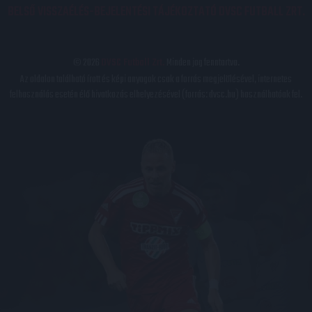
BELSŐ VISSZAÉLÉS-BEJELENTÉSI TÁJÉKOZTATÓ DVSC FUTBALL ZRT.
© 2026
DVSC Futball Zrt.
Minden jog fenntartva.
Az oldalon található írott és képi anyagok csak a forrás megjelölésével, internetes
felhasználás esetén élő hivatkozás elhelyezésével (forrás: dvsc.hu) használhatóak fel.