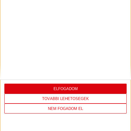
Bővebben →
LEGUTÓBBI EREDMÉNY
ELFOGADOM
DVSC
FC
TOVÁBBI LEHETŐSÉGEK
COPENHAGEN
NEM FOGADOM EL
19
:
00