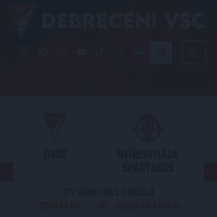
DVSC
NYÍREGYHÁZA
SPARTACUS
OTP BANK LIGA 3. FORDULÓ
2026.08.09. - 17
30
Nagyerdei Stadion
: