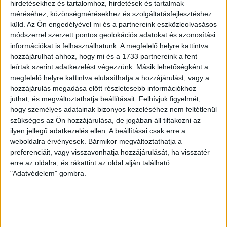
hirdetésekhez és tartalomhoz, hirdetések és tartalmak
VAJDA BOTOND
VASÁRNAP 100
:
méréséhez, közönségmérésekhez és szolgáltatásfejlesztéshez
küld.
Az Ön engedélyével mi és a partnereink eszközleolvasásos
SZÁZALÉKNÁL IS TÖBBET KELL BELEADNUNK
módszerrel szerzett pontos geolokációs adatokat és azonosítási
információkat is felhasználhatunk. A megfelelő helyre kattintva
2026.08.07.
hozzájárulhat ahhoz, hogy mi és a 1733 partnereink a fent
A DVSC-FC Copenhagen Konferencia Liga mérkőzés
leírtak szerint adatkezelést végezzünk. Másik lehetőségként a
örömteli eseménye volt, hogy sérüléséből felépülve
megfelelő helyre kattintva elutasíthatja a hozzájárulást, vagy a
visszatért a pályára 22 éves szélsőnk, Vajda Botond.
hozzájárulás megadása előtt részletesebb információkhoz
Játékosunkat a visszatérésről és a vasárnapi, Nyíregyháza
juthat, és megváltoztathatja beállításait.
Felhívjuk figyelmét,
elleni rangadóról is kérdeztük. – Nagyon örülök, hogy újra
hogy személyes adatainak bizonyos kezeléséhez nem feltétlenül
pályára léphettem tétmeccsen, hiszen majdnem négy
szükséges az Ön hozzájárulása, de jogában áll tiltakozni az
hónapot kellett kihagynom. Az is pozitívum, hogy egy ilyen
ilyen jellegű adatkezelés ellen. A beállításai csak erre a
erős ellenfél ellen játszhattam […]
weboldalra érvényesek. Bármikor megváltoztathatja a
Bővebben →
preferenciáit, vagy visszavonhatja hozzájárulását, ha visszatér
erre az oldalra, és rákattint az oldal alján található
"Adatvédelem" gombra.
SZURKOLÓI INFORMÁCIÓK A DVSC-
NYÍREGYHÁZA RANGADÓRA
A DVSC az OTP Bank Liga 3. fordulójában az ősi rivális
Nyíregyházát fogadja augusztus 9-én, vasárnap 17.30-kor a