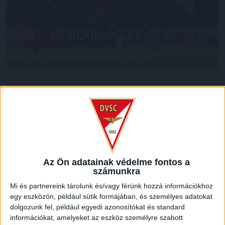
A válogatott szünetet követően a hétvégén ismét bajnoki
mérkőzés vár a DVSC-re, amely a sereghajtó Vasast fogadja
a Nagyerdei Stadionban április 2-án, vasárnap 19 órától.
A mérkőzésre szóló belépők már megvásárolhatók
online, a www.nagyerdeistadion.hu oldalon
, valamint a
DVSC Ajándékboltban, amely minden hétköznap 14 és 18
Az Ön adatainak védelme fontos a
óra között, míg szombaton 10 és 15 óra között várja a
számunkra
szurkolókat.
Mi és partnereink tárolunk és/vagy férünk hozzá információkhoz
egy eszközön, például sütik formájában, és személyes adatokat
LEGUTÓBBI HÍREK
dolgozunk fel, például egyedi azonosítókat és standard
információkat, amelyeket az eszköz személyre szabott