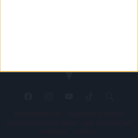
PÁLYARENDSZABÁLYOK
ADATKEZELÉSI TÁJÉKOZATÓ
JOGI ÉS FELHASZNÁLÁSI FELTÉTELEK
LEVÉL A SZERKESZTŐNEK
IMPRESSZUM
KAPCSOLAT