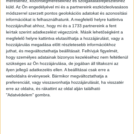
méréséhez, közönségmérésekhez és szolgáltatásfejlesztéshez
200 néző, vezette: Oswald D. DVSC II.: Tuska – Myrtaj (Kiss
küld.
Az Ön engedélyével mi és a partnereink eszközleolvasásos
M., 46.), Farkas T., Macsó (Lovas, 75.), Vincze T., Hermann
módszerrel szerzett pontos geolokációs adatokat és azonosítási
(Gyenti, […]
információkat is felhasználhatunk. A megfelelő helyre kattintva
hozzájárulhat ahhoz, hogy mi és a 1733 partnereink a fent
Bővebben →
leírtak szerint adatkezelést végezzünk. Másik lehetőségként a
megfelelő helyre kattintva elutasíthatja a hozzájárulást, vagy a
70 ÉVES LETT KEREKES GYÖRGY, A VALAHA
hozzájárulás megadása előtt részletesebb információkhoz
juthat, és megváltoztathatja beállításait.
Felhívjuk figyelmét,
VOLT EGYIK LEGJOBB DEBRECENI CSATÁR
hogy személyes adatainak bizonyos kezeléséhez nem feltétlenül
Ma ünnepli 70. születésnapját Kerekes György. A debreceni
szükséges az Ön hozzájárulása, de jogában áll tiltakozni az
születésű támadó a debreceni Titászban, majd a DMTE-ben
ilyen jellegű adatkezelés ellen. A beállításai csak erre a
weboldalra érvényesek. Bármikor megváltoztathatja a
kezdte, később játszott Pécsen, az Újpestben, az FTC-ben
preferenciáit, vagy visszavonhatja hozzájárulását, ha visszatér
és a Videotonban is, ám pályafutása csúcspontját
erre az oldalra, és rákattint az oldal alján található
egyértelműen a Lokiban töltött évek jelentették. A népszerű
"Adatvédelem" gombra.
Gurigának hihetetlen érzéke volt a játékhoz és a
gólszerzéshez, amit jól mutat, hogy a DMVSC-ben eltöltött
[…]
Bővebben →