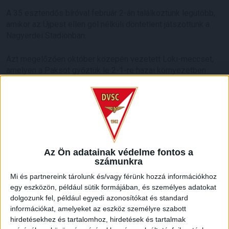
A 35 esztendős bíróval február 2-án találkoztunk legutóbb,
amikor az Újpest ellen gól nélküli döntetlent játszottunk a
Nagyerdei Stadionban.
Azt megelőzően október közepén vezetett Loki-meccset,
amelyen a Paksot győztük le 2-1-re hazai környezetben
Pávkovics Bence és Bódi Ádám találatával.
HB
LEGUTÓBBI HÍREK
Az Ön adatainak védelme fontos a
számunkra
KIKAPOTT A KIS LOKI
Mi és partnereink tárolunk és/vagy férünk hozzá információkhoz
2026.08.08.
egy eszközön, például sütik formájában, és személyes adatokat
A DVSC II. szombaton Pallagon a Füzesabony gárdáját
dolgozunk fel, például egyedi azonosítókat és standard
fogadta az NB III. Észak-keleti csoport 3. fordulójában, s
információkat, amelyeket az eszköz személyre szabott
ezúttal nem tudott pontot szerezni. NB III. Észak-keleti
hirdetésekhez és tartalomhoz, hirdetések és tartalmak
csoport, 3. forduló. DVSC II.-Füzesabony 1-2 (1-1). Pallag,