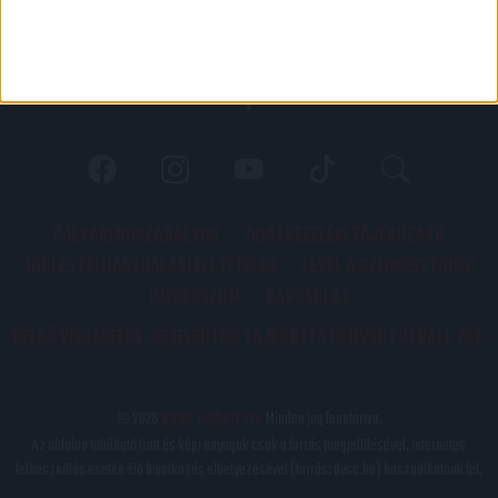
PÁLYARENDSZABÁLYOK
ADATKEZELÉSI TÁJÉKOZATÓ
JOGI ÉS FELHASZNÁLÁSI FELTÉTELEK
LEVÉL A SZERKESZTŐNEK
IMPRESSZUM
KAPCSOLAT
BELSŐ VISSZAÉLÉS-BEJELENTÉSI TÁJÉKOZTATÓ DVSC FUTBALL ZRT.
© 2026
DVSC Futball Zrt.
Minden jog fenntartva.
Az oldalon található írott és képi anyagok csak a forrás megjelölésével, internetes
felhasználás esetén élő hivatkozás elhelyezésével (forrás: dvsc.hu) használhatóak fel.