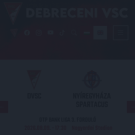
DVSC
NYÍREGYHÁZA
SPARTACUS
OTP BANK LIGA 3. FORDULÓ
2026.08.09. - 17
30
Nagyerdei Stadion
: