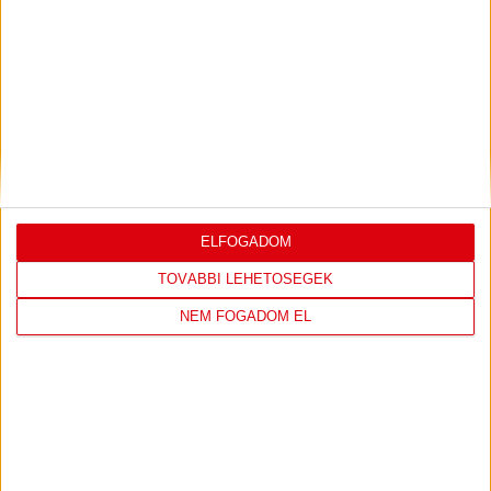
LEGUTÓBBI EREDMÉNY
DVSC
FC
COPENHAGEN
ELFOGADOM
0
-
3
TOVÁBBI LEHETŐSÉGEK
NEM FOGADOM EL
2026-08-
KONFERENCIA LIGA 3.
MECCS
06 19:00
SELEJTEZŐFDORDULÓ
RÉSZLETEI
TOVÁBBI EREDMÉNYEK