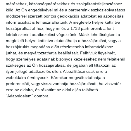
méréséhez, közönségmérésekhez és szolgáltatásfejlesztéshez
kezdte, később játszott Pécsen, az Újpestben, az FTC-ben
küld.
Az Ön engedélyével mi és a partnereink eszközleolvasásos
és a Videotonban is, ám pályafutása csúcspontját
módszerrel szerzett pontos geolokációs adatokat és azonosítási
egyértelműen a Lokiban töltött évek jelentették. A népszerű
információkat is felhasználhatunk. A megfelelő helyre kattintva
Gurigának hihetetlen érzéke volt a játékhoz és a
hozzájárulhat ahhoz, hogy mi és a 1733 partnereink a fent
gólszerzéshez, amit jól mutat, hogy a DMVSC-ben eltöltött
leírtak szerint adatkezelést végezzünk. Másik lehetőségként a
[…]
megfelelő helyre kattintva elutasíthatja a hozzájárulást, vagy a
Bővebben →
hozzájárulás megadása előtt részletesebb információkhoz
juthat, és megváltoztathatja beállításait.
Felhívjuk figyelmét,
hogy személyes adatainak bizonyos kezeléséhez nem feltétlenül
VAJDA BOTOND
VASÁRNAP 100
:
szükséges az Ön hozzájárulása, de jogában áll tiltakozni az
SZÁZALÉKNÁL IS TÖBBET KELL BELEADNUNK
ilyen jellegű adatkezelés ellen. A beállításai csak erre a
weboldalra érvényesek. Bármikor megváltoztathatja a
2026.08.07.
preferenciáit, vagy visszavonhatja hozzájárulását, ha visszatér
A DVSC-FC Copenhagen Konferencia Liga mérkőzés
erre az oldalra, és rákattint az oldal alján található
örömteli eseménye volt, hogy sérüléséből felépülve
"Adatvédelem" gombra.
visszatért a pályára 22 éves szélsőnk, Vajda Botond.
Játékosunkat a visszatérésről és a vasárnapi, Nyíregyháza
elleni rangadóról is kérdeztük. – Nagyon örülök, hogy újra
pályára léphettem tétmeccsen, hiszen majdnem négy
hónapot kellett kihagynom. Az is pozitívum, hogy egy ilyen