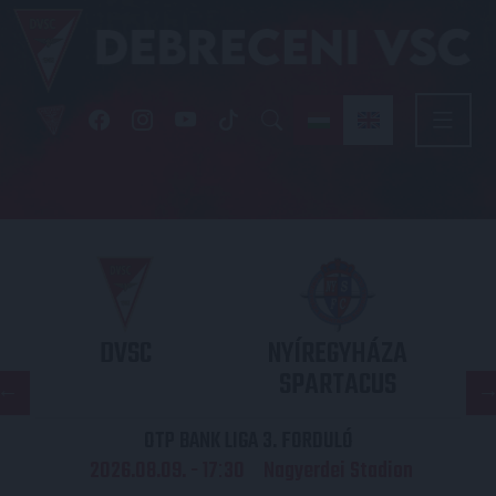
DVSC
NYÍREGYHÁZA
SPARTACUS
OTP BANK LIGA 3. FORDULÓ
2026.08.09. - 17
30
Nagyerdei Stadion
: