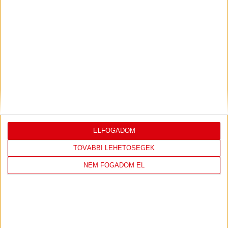
LEGUTÓBBI EREDMÉNY
DVSC
FC
ELFOGADOM
COPENHAGEN
TOVÁBBI LEHETŐSÉGEK
0
-
3
NEM FOGADOM EL
2026-08-
KONFERENCIA LIGA 3.
MECCS
06 19:00
SELEJTEZŐFDORDULÓ
RÉSZLETEI