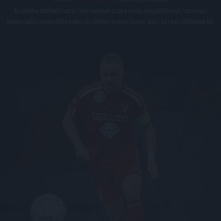
Az oldalon található írott és képi anyagok csak a forrás megjelölésével, internetes
felhasználás esetén élő hivatkozás elhelyezésével (forrás: dvsc.hu) használhatóak fel.