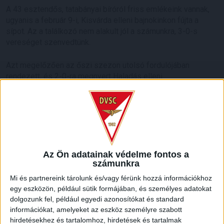
A 43 esztendős, tatabányai bíróról friss emlékeink vannak,
ugyanis a február 9-i, Kisvárda elleni bajnokinkon fújta a
sípot. Az a találkozó nem alakult jól a számunkra, 3-0-s
vereséget szenvedtünk.
Azt megelőzően az őszi szezon utolsó fordulójában
rendezett, és 2-0-ra megnyert Haladás elleni
mérkőzésünket vezette Szombathelyen.
HB
LEGUTÓBBI HÍREK
Az Ön adatainak védelme fontos a
számunkra
70 ÉVES LETT KEREKES GYÖRGY, A VALAHA
Mi és partnereink tárolunk és/vagy férünk hozzá információkhoz
VOLT EGYIK LEGJOBB DEBRECENI CSATÁR
egy eszközön, például sütik formájában, és személyes adatokat
dolgozunk fel, például egyedi azonosítókat és standard
2026.08.08.
információkat, amelyeket az eszköz személyre szabott
Ma ünnepli 70. születésnapját Kerekes György. A debreceni
hirdetésekhez és tartalomhoz, hirdetések és tartalmak
születésű támadó a debreceni Titászban, majd a DMTE-ben