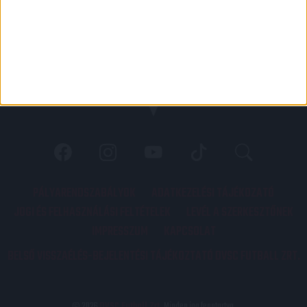
PÁLYARENDSZABÁLYOK
ADATKEZELÉSI TÁJÉKOZATÓ
JOGI ÉS FELHASZNÁLÁSI FELTÉTELEK
LEVÉL A SZERKESZTŐNEK
IMPRESSZUM
KAPCSOLAT
BELSŐ VISSZAÉLÉS-BEJELENTÉSI TÁJÉKOZTATÓ DVSC FUTBALL ZRT.
© 2026
DVSC Futball Zrt.
Minden jog fenntartva.