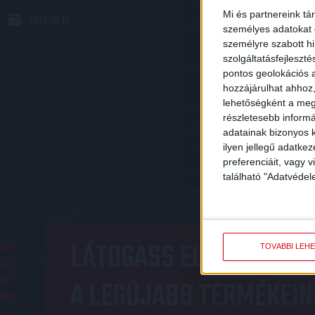
KIÜTÖTTE A 
Mi és partnereink tá
2018.09.10.
személyes adatokat d
2018.09.09.
személyre szabott h
szolgáltatásfejleszté
pontos geolokációs a
hozzájárulhat ahhoz,
lehetőségként a megf
részletesebb informác
«
1
...
394
395
adatainak bizonyos k
ilyen jellegű adatke
preferenciáit, vagy v
található "Adatvéde
OP
LÁTOGASS EL A WEBSHO
TOVÁBBI LEH
A LEGÚJABB TERMÉKEIN