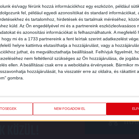
KIS LOKI
KAPOTT SZEREPET AZ EB
rolunk és/vagy férünk hozzá információkhoz egy eszközön, például süti
olgozunk fel, például egyedi azonosítókat és standard információkat,
SELEJTEZŐN
irdetésekhez és tartalomhoz, hirdetések és tartalmak méréséhez, kö
shez küld.
Az Ön engedélyével mi és a partnereink eszközleolvasásos m
2018.09.08.
datokat és azonosítási információkat is felhasználhatunk. A megfelelő h
 hogy mi és a 1733 partnereink a fent leírtak szerint adatkezelést vég
elelő helyre kattintva elutasíthatja a hozzájárulást, vagy a hozzájárul
iókhoz juthat, és megváltoztathatja beállításait.
Felhívjuk figyelmét, 
396
397
398
399
400
401
402
403
404
405
ezeléséhez nem feltétlenül szükséges az Ön hozzájárulása, de jogában 
zelés ellen. A beállításai csak erre a weboldalra érvényesek. Bármikor m
isszavonhatja hozzájárulását, ha visszatér erre az oldalra, és rákattint a
lem" gombra.
PBA ÉS VÁLASSZ
ETŐSÉGEK
NEM FOGADOM EL
EL
IRÁ
K KÖZÜL!