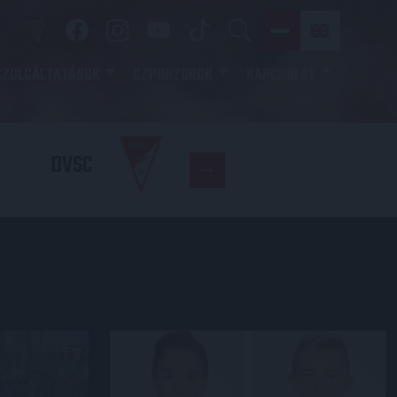
SZOLGÁLTATÁSOK
SZPONZOROK
KAPCSOLAT
DVSC
DVSC