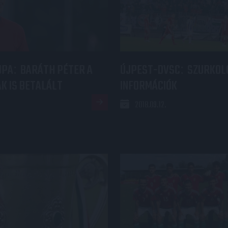
UPA
BARÁTH PÉTER A
ÚJPEST-DVSC
SZURKOL
:
:
K IS BETALÁLT
INFORMÁCIÓK
2018.09.12.