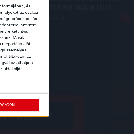
-
LÉPETT A PORTUGÁLOK ELLEN
k formájában, és
 amelyeket az eszköz
2018.09.08.
zönségmérésekhez és
ódszerrel szerzett
elyre kattintva
ezzünk. Másik
ás megadása előtt
hogy személyes
406
407
408
»
áll tiltakozni az
egváltoztathatja a
z oldal alján
FOGADOM
NY A WEBSHOP