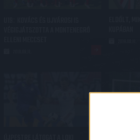
ELDŐLT, MI
U19
KOVÁCS ÉS UJVÁROSI IS
:
KUPÁBAN
VÉGIGJÁTSZOTTA A MONTENEGRÓ
ELLENI MECCSET
2018.09.11.
2018.09.11.
ÚJPESTRE LÁTOGAT A LOKI
A HAJDÚHAD