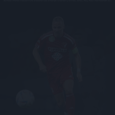
felhasználás esetén élő hivatkozás elhelyezésével (forrás: dvsc.hu) használhatóak fel.