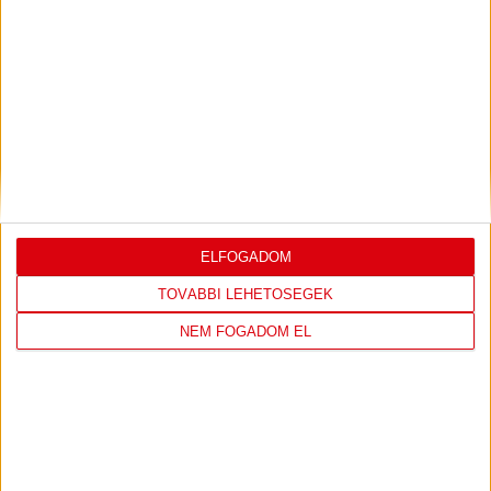
LEGUTÓBBI EREDMÉNY
DVSC
FC
COPENHAGEN
ELFOGADOM
19
:
00
TOVÁBBI LEHETŐSÉGEK
NEM FOGADOM EL
2026-08-
KONFERENCIA LIGA 3.
MECCS
06 19:00
SELEJTEZŐFDORDULÓ
RÉSZLETEI