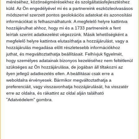
örömteli eseménye volt, hogy sérüléséből felépülve
méréséhez, közönségmérésekhez és szolgáltatásfejlesztéshez
visszatért a pályára 22 éves szélsőnk, Vajda Botond.
küld.
Az Ön engedélyével mi és a partnereink eszközleolvasásos
Játékosunkat a visszatérésről és a vasárnapi, Nyíregyháza
módszerrel szerzett pontos geolokációs adatokat és azonosítási
elleni rangadóról is kérdeztük. – Nagyon örülök, hogy újra
információkat is felhasználhatunk. A megfelelő helyre kattintva
pályára léphettem tétmeccsen, hiszen majdnem négy
hozzájárulhat ahhoz, hogy mi és a 1733 partnereink a fent
hónapot kellett kihagynom. Az is pozitívum, hogy egy ilyen
leírtak szerint adatkezelést végezzünk. Másik lehetőségként a
erős ellenfél ellen játszhattam […]
megfelelő helyre kattintva elutasíthatja a hozzájárulást, vagy a
hozzájárulás megadása előtt részletesebb információkhoz
Bővebben →
juthat, és megváltoztathatja beállításait.
Felhívjuk figyelmét,
hogy személyes adatainak bizonyos kezeléséhez nem feltétlenül
SZURKOLÓI INFORMÁCIÓK A DVSC-
szükséges az Ön hozzájárulása, de jogában áll tiltakozni az
ilyen jellegű adatkezelés ellen. A beállításai csak erre a
NYÍREGYHÁZA RANGADÓRA
weboldalra érvényesek. Bármikor megváltoztathatja a
preferenciáit, vagy visszavonhatja hozzájárulását, ha visszatér
A DVSC az OTP Bank Liga 3. fordulójában az ősi rivális
erre az oldalra, és rákattint az oldal alján található
Nyíregyházát fogadja augusztus 9-én, vasárnap 17.30-kor a
"Adatvédelem" gombra.
Nagyerdei Stadionban. Nagy az érdeklődés, a találkozóra
megvásárolhatók a jegyek online, a
www.nagyerdeistadion.hu oldalon, illetve személyesen a
stadion pénztáraiban (nyitva hétköznap 10 és 18,
szombaton 10 és 15 óra között, vasárnap 10 órától). A DVSC
Store vasárnap 12 […]