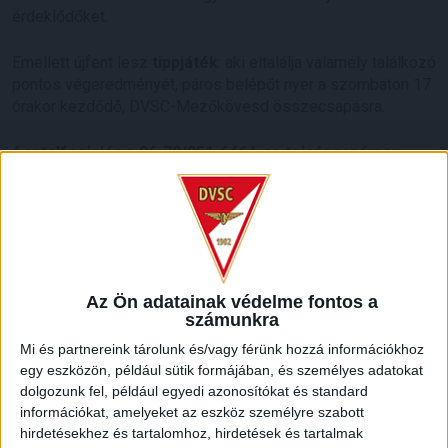
érdeklődőket.
Emellett újfent lesz
tippjáték
: aki eltalálja valamely találkozó
pontos végeredményét, páros belépőt nyer a szombaton 17
órakor kezdődő, DVSC-Mezőkövesd összecsapásra.
Asztalfoglalás a 06-70/251-6464-es telefonszámon
lehetséges!
HB
LEGUTÓBBI HÍREK
Az Ön adatainak védelme fontos a
számunkra
VAJDA BOTOND
VASÁRNAP 100
:
Mi és partnereink tárolunk és/vagy férünk hozzá információkhoz
SZÁZALÉKNÁL IS TÖBBET KELL BELEADNUNK
egy eszközön, például sütik formájában, és személyes adatokat
dolgozunk fel, például egyedi azonosítókat és standard
2026.08.07.
információkat, amelyeket az eszköz személyre szabott
A DVSC-FC Copenhagen Konferencia Liga mérkőzés
hirdetésekhez és tartalomhoz, hirdetések és tartalmak