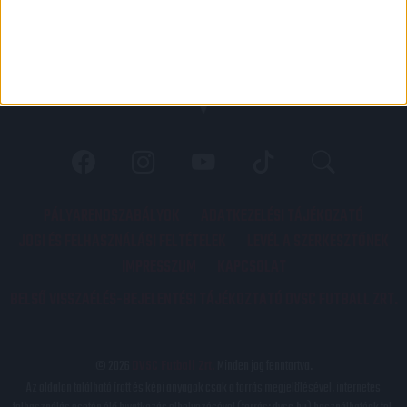
PÁLYARENDSZABÁLYOK
ADATKEZELÉSI TÁJÉKOZATÓ
JOGI ÉS FELHASZNÁLÁSI FELTÉTELEK
LEVÉL A SZERKESZTŐNEK
IMPRESSZUM
KAPCSOLAT
BELSŐ VISSZAÉLÉS-BEJELENTÉSI TÁJÉKOZTATÓ DVSC FUTBALL ZRT.
© 2026
DVSC Futball Zrt.
Minden jog fenntartva.
Az oldalon található írott és képi anyagok csak a forrás megjelölésével, internetes