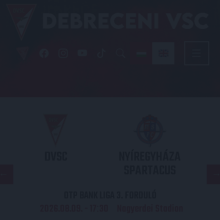
DVSC
NYÍREGYHÁZA
SPARTACUS
OTP BANK LIGA 3. FORDULÓ
2026.08.09. - 17
30
Nagyerdei Stadion
: