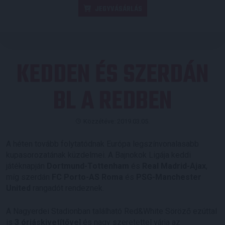
JEGYVÁSÁRLÁS
KEDDEN ÉS SZERDÁN
BL A REDBEN
Közzétéve: 2019.03.05.
A héten tovább folytatódnak Európa legszínvonalasabb
kupasorozatának küzdelmei. A Bajnokok Ligája keddi
játéknapján
Dortmund-Tottenham
és
Real Madrid-Ajax
,
míg szerdán
FC Porto-AS Roma
és
PSG-Manchester
United
rangadót rendeznek.
A Nagyerdei Stadionban található Red&White Söröző ezúttal
is
3 óriáskivetítővel
és nagy szeretettel várja az