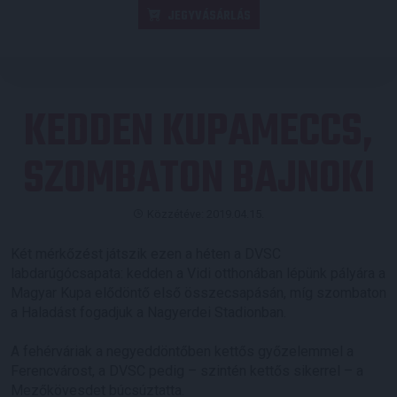
JEGYVÁSÁRLÁS
KEDDEN KUPAMECCS,
SZOMBATON BAJNOKI
Közzétéve: 2019.04.15.
Két mérkőzést játszik ezen a héten a DVSC
labdarúgócsapata: kedden a Vidi otthonában lépünk pályára a
Magyar Kupa elődöntő első összecsapásán, míg szombaton
a Haladást fogadjuk a Nagyerdei Stadionban.
A fehérváriak a negyeddöntőben kettős győzelemmel a
Ferencvárost, a DVSC pedig – szintén kettős sikerrel – a
Mezőkövesdet búcsúztatta.