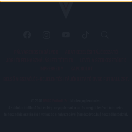
PÁLYARENDSZABÁLYOK
ADATKEZELÉSI TÁJÉKOZATÓ
JOGI ÉS FELHASZNÁLÁSI FELTÉTELEK
LEVÉL A SZERKESZTŐNEK
IMPRESSZUM
KAPCSOLAT
BELSŐ VISSZAÉLÉS-BEJELENTÉSI TÁJÉKOZTATÓ DVSC FUTBALL ZRT.
© 2026
DVSC Futball Zrt.
Minden jog fenntartva.
Az oldalon található írott és képi anyagok csak a forrás megjelölésével, internetes
felhasználás esetén élő hivatkozás elhelyezésével (forrás: dvsc.hu) használhatóak fel.