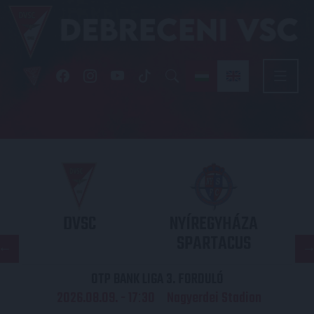
DVSC
NYÍREGYHÁZA
SPARTACUS
OTP BANK LIGA 3. FORDULÓ
2026.08.09. - 17
30
Nagyerdei Stadion
: