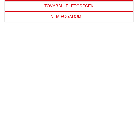
TOVÁBBI LEHETŐSÉGEK
NEM FOGADOM EL
DVSC
FC
COPENHAGEN
19
:
00
2026-08-
KONFERENCIA LIGA 3.
MECCS
06 19:00
SELEJTEZŐFDORDULÓ
RÉSZLETEI
TOVÁBBI EREDMÉNYEK