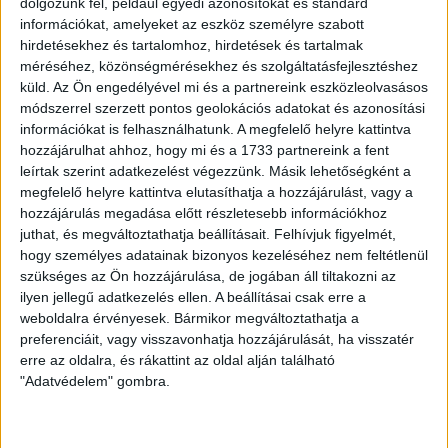
dolgozunk fel, például egyedi azonosítókat és standard
A zöld-fehérekhez télen érkezett Holdampf Gergő, az ukrán
információkat, amelyeket az eszköz személyre szabott
Oleh Hologyuk, a bolgár Galin Ivanov, Mohl Dávid, Saláta
hirdetésekhez és tartalomhoz, hirdetések és tartalmak
Kornél és a portugál Rui Pedro Couto Ramalho. Távozott
méréséhez, közönségmérésekhez és szolgáltatásfejlesztéshez
Miroszlav Grumics, Kovács Lóránt, Emil Lyng és Rácz
küld.
Az Ön engedélyével mi és a partnereink eszközleolvasásos
Barnabás.
módszerrel szerzett pontos geolokációs adatokat és azonosítási
információkat is felhasználhatunk. A megfelelő helyre kattintva
A DVSC – Haladás bajnoki találkozót szombaton 17 órától
hozzájárulhat ahhoz, hogy mi és a 1733 partnereink a fent
rendezik a Nagyerdei Stadionban.
leírtak szerint adatkezelést végezzünk. Másik lehetőségként a
megfelelő helyre kattintva elutasíthatja a hozzájárulást, vagy a
LEGUTÓBBI HÍREK
hozzájárulás megadása előtt részletesebb információkhoz
juthat, és megváltoztathatja beállításait.
Felhívjuk figyelmét,
hogy személyes adatainak bizonyos kezeléséhez nem feltétlenül
VAJDA BOTOND
VASÁRNAP 100
:
szükséges az Ön hozzájárulása, de jogában áll tiltakozni az
ilyen jellegű adatkezelés ellen. A beállításai csak erre a
SZÁZALÉKNÁL IS TÖBBET KELL BELEADNUNK
weboldalra érvényesek. Bármikor megváltoztathatja a
preferenciáit, vagy visszavonhatja hozzájárulását, ha visszatér
2026.08.07.
erre az oldalra, és rákattint az oldal alján található
A DVSC-FC Copenhagen Konferencia Liga mérkőzés
"Adatvédelem" gombra.
örömteli eseménye volt, hogy sérüléséből felépülve
visszatért a pályára 22 éves szélsőnk, Vajda Botond.
Játékosunkat a visszatérésről és a vasárnapi, Nyíregyháza