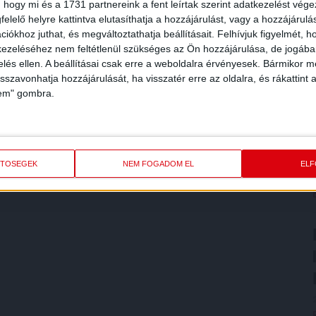
 hogy mi és a 1731 partnereink a fent leírtak szerint adatkezelést vég
elelő helyre kattintva elutasíthatja a hozzájárulást, vagy a hozzájárul
iókhoz juthat, és megváltoztathatja beállításait.
Felhívjuk figyelmét, 
ezeléséhez nem feltétlenül szükséges az Ön hozzájárulása, de jogában 
zelés ellen. A beállításai csak erre a weboldalra érvényesek. Bármikor m
isszavonhatja hozzájárulását, ha visszatér erre az oldalra, és rákattint a
lem" gombra.
ETŐSÉGEK
NEM FOGADOM EL
EL