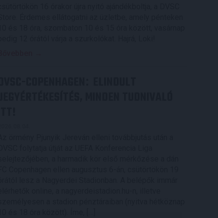
csütörtökön 16 órakor újra nyitó ajándékboltja, a DVSC
Store. Érdemes ellátogatni az üzletbe, amely pénteken
10 és 18 óra, szombaton 10 és 15 óra között, vasárnap
pedig 12 órától várja a szurkolókat. Hajrá, Loki!
Bővebben →
DVSC-COPENHAGEN
ELINDULT
:
JEGYÉRTÉKESÍTÉS, MINDEN TUDNIVALÓ
ITT!
2026.08.04.
Az örmény Pjunyik Jereván elleni továbbjutás után a
DVSC folytatja útját az UEFA Konferencia Liga
selejtezőjében, a harmadik kör első mérkőzése a dán
FC Copenhagen ellen augusztus 6-án, csütörtökön 19
órától lesz a Nagyerdei Stadionban. A belépők immár
elérhetők online, a nagyerdeistadion.hu-n, illetve
személyesen a stadion pénztáraiban (nyitva hétköznap
10 és 18 óra között). Íme, […]