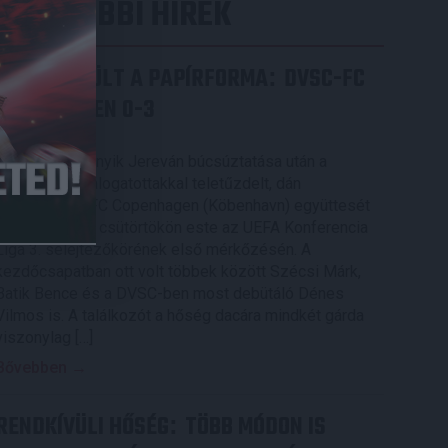
LEGUTÓBBI HÍREK
ÉRVÉNYESÜLT A PAPÍRFORMA
DVSC-FC
:
COPENHAGEN 0-3
2026.08.06.
Az örmény Pjunyik Jereván búcsúztatása után a
bombaerős, válogatottakkal teletűzdelt, dán
rekordbajnok FC Copenhagen (Köbenhavn) együttesét
fogadta a Loki csütörtökön este az UEFA Konferencia
Liga 3. selejtezőkörének első mérkőzésén. A
kezdőcsapatban ott volt többek között Szécsi Márk,
Batik Bence és a DVSC-ben most debütáló Dénes
Vilmos is. A találkozót a hőség dacára mindkét gárda
viszonylag […]
Bővebben →
RENDKÍVÜLI HŐSÉG
TÖBB MÓDON IS
: