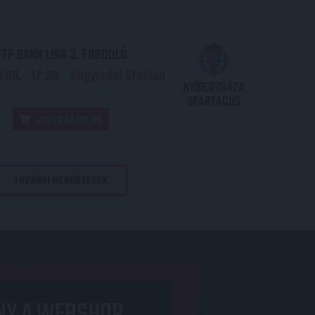
TP BANK LIGA 3. FORDULÓ
.09. - 17
30
Nagyerdei Stadion
:
NYÍREGYHÁZA
SPARTACUS
JEGYVÁSÁRLÁS
TOVÁBBI MÉRKŐZÉSEK
NY A WEBSHOP