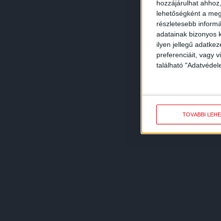
hozzájárulhat ahhoz,
lehetőségként a megf
részletesebb informác
adatainak bizonyos k
ilyen jellegű adatke
preferenciáit, vagy v
található "Adatvéde
TOVÁBBI LEH