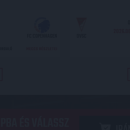
O
2026.08
FC COPENHAGEN
DVSC
DORDULÓ
MECCS RÉSZLETEI
PBA ÉS VÁLASSZ
IRÁ