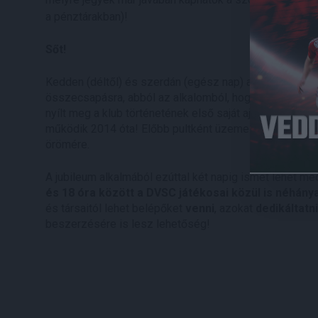
a pénztárakban)!
Sőt!
Kedden (déltől) és szerdán (egész nap) a Debrecen Pla
összecsapásra, abból az alkalomból, hogy éppen 15 é
nyílt meg a klub történetének első saját ajándékboltj
működik 2014 óta! Előbb pultként üzemelt, majd idővel
örömére.
A jubileum alkalmából ezúttal két napig ismét lehet me
és 18 óra között a DVSC játékosai közül is néhán
és társaitól lehet belépőket
venni
, azokat
dedikáltatni
beszerzésére is lesz lehetőség!