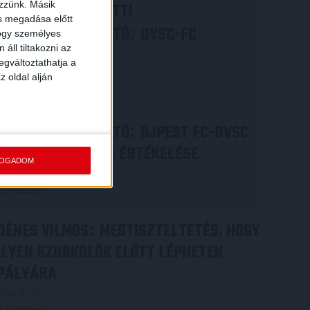
ezzünk. Másik
VIDEÓ! MECCS ELŐTTI
ás megadása előtt
SAJTÓTÁJÉKOZTATÓ
DVSC-FC
:
hogy személyes
áll tiltakozni az
COPENHAGEN
egváltoztathatja a
2026.08.05.
z oldal alján
Bővebben →
SAJTÓTÁJÉKOZTATÓ
ÚJPEST FC-DVSC
:
4-2, GERT REMMEL ÉRTÉKELÉSE
FOGADOM
2026.08.03.
Bővebben →
DÉNES VILMOS
MEGTISZTELTETÉS, HOGY
:
ILYEN SZURKOLÓK ELŐTT LÉPHETEK
PÁLYÁRA
2026.07.31.
Bővebben →