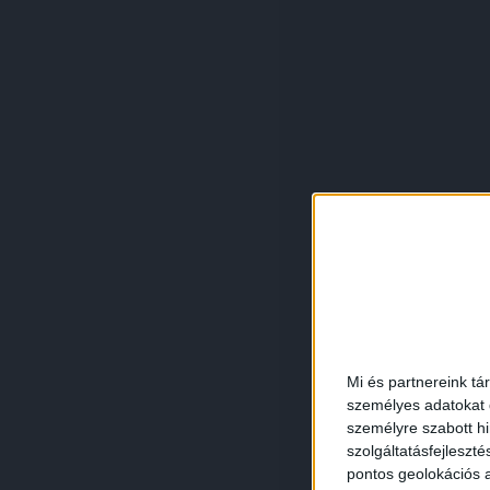
Mi és partnereink tá
személyes adatokat d
személyre szabott h
szolgáltatásfejleszté
pontos geolokációs a