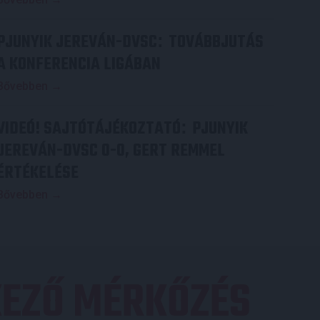
PJUNYIK JEREVÁN-DVSC
TOVÁBBJUTÁS
:
A KONFERENCIA LIGÁBAN
Bővebben →
VIDEÓ! SAJTÓTÁJÉKOZTATÓ
PJUNYIK
:
JEREVÁN-DVSC 0-0, GERT REMMEL
ÉRTÉKELÉSE
Bővebben →
EZŐ MÉRKŐZÉS