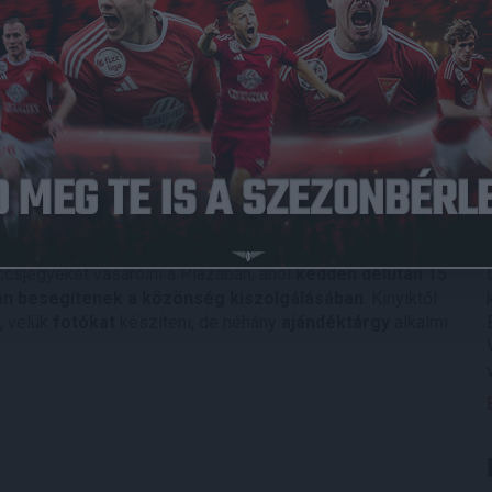
za földszintjén is lehet belépőket venni az
ve, 2003. december 1-én ebben a bevásárló központban
a, amely immár DVSC Shopként a Nagyerdei Stadionban
 60 négyzetméteres üzletté nőtte ki magát, a szurkolók
ccsjegyeket vásárolni a Plazában, ahol
kedden délután 15
yan besegítenek a közönség kiszolgálásában
. Kinyiktől
, velük
fotókat
készíteni, de néhány
ajándéktárgy
alkalmi