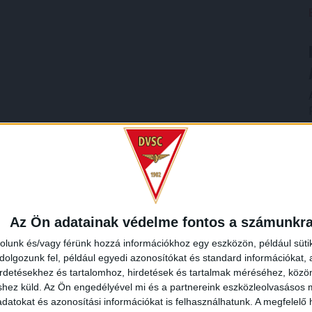
Az Ön adatainak védelme fontos a számunkr
rolunk és/vagy férünk hozzá információkhoz egy eszközön, például süti
olgozunk fel, például egyedi azonosítókat és standard információkat,
irdetésekhez és tartalomhoz, hirdetések és tartalmak méréséhez, kö
shez küld.
Az Ön engedélyével mi és a partnereink eszközleolvasásos m
datokat és azonosítási információkat is felhasználhatunk. A megfelelő h