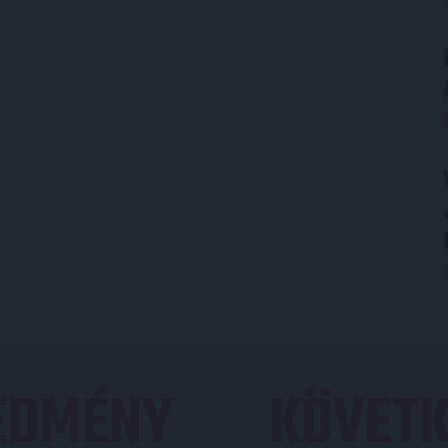
REDMÉNY
KÖVETK