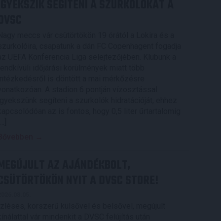
IGYEKSZIK SEGÍTENI A SZURKOLÓKAT A
DVSC
Nagy meccs vár csütörtökön 19 órától a Lokira és a
szurkolóira, csapatunk a dán FC Copenhagent fogadja
az UEFA Konferencia Liga selejtezőjében. Klubunk a
rendkívüli időjárási körülmények miatt több
intézkedésről is döntött a mai mérkőzésre
vonatkozóan. A stadion 6 pontján vízosztással
igyekszünk segíteni a szurkolók hidratációját, ehhez
kapcsolódóan az is fontos, hogy 0,5 liter űrtartalomig
[…]
Bővebben →
MEGÚJULT AZ AJÁNDÉKBOLT,
CSÜTÖRTÖKÖN NYIT A DVSC STORE!
2026.08.05.
Ízléses, korszerű külsővel és belsővel, megújult
kínálattal vár mindenkit a DVSC felújítás után