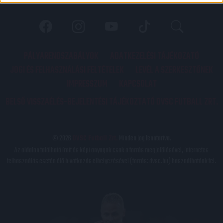
PÁLYARENDSZABÁLYOK
ADATKEZELÉSI TÁJÉKOZATÓ
JOGI ÉS FELHASZNÁLÁSI FELTÉTELEK
LEVÉL A SZERKESZTŐNEK
IMPRESSZUM
KAPCSOLAT
BELSŐ VISSZAÉLÉS-BEJELENTÉSI TÁJÉKOZTATÓ DVSC FUTBALL ZRT.
© 2026
DVSC Futball Zrt.
Minden jog fenntartva.
Az oldalon található írott és képi anyagok csak a forrás megjelölésével, internetes
felhasználás esetén élő hivatkozás elhelyezésével (forrás: dvsc.hu) használhatóak fel.