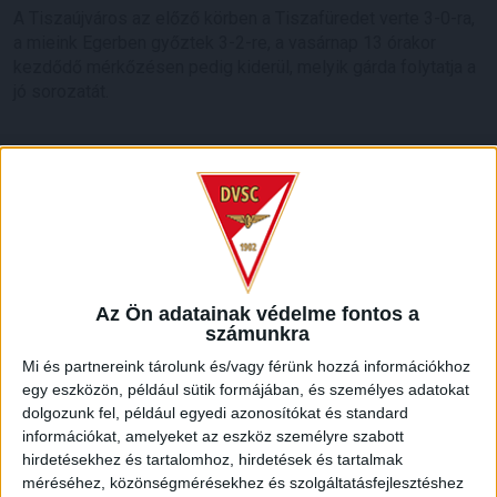
A Tiszaújváros az előző körben a Tiszafüredet verte 3-0-ra,
a mieink Egerben győztek 3-2-re, a vasárnap 13 órakor
kezdődő mérkőzésen pedig kiderül, melyik gárda folytatja a
jó sorozatát.
LEGUTÓBBI HÍREK
KIKAPOTT A KIS LOKI
2026.08.08.
A DVSC II. szombaton Pallagon a Füzesabony gárdáját
Az Ön adatainak védelme fontos a
számunkra
fogadta az NB III. Észak-keleti csoport 3. fordulójában, s
ezúttal nem tudott pontot szerezni. NB III. Észak-keleti
Mi és partnereink tárolunk és/vagy férünk hozzá információkhoz
csoport, 3. forduló. DVSC II.-Füzesabony 1-2 (1-1). Pallag,
egy eszközön, például sütik formájában, és személyes adatokat
200 néző, vezette: Oswald D. DVSC II.: Tuska – Myrtaj (Kiss
dolgozunk fel, például egyedi azonosítókat és standard
M., 46.), Farkas T., Macsó (Lovas, 75.), Vincze T., Hermann
információkat, amelyeket az eszköz személyre szabott
(Gyenti, […]
hirdetésekhez és tartalomhoz, hirdetések és tartalmak
méréséhez, közönségmérésekhez és szolgáltatásfejlesztéshez
Bővebben →