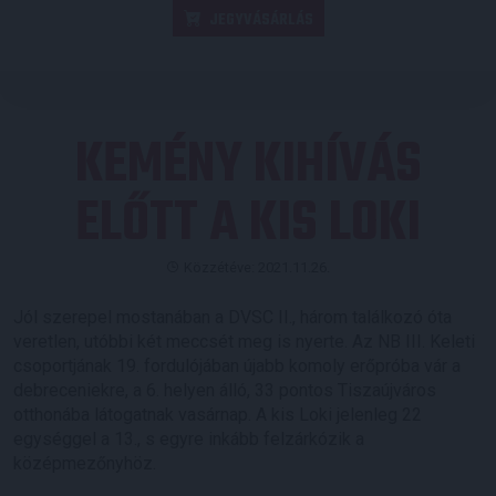
JEGYVÁSÁRLÁS
KEMÉNY KIHÍVÁS
ELŐTT A KIS LOKI
Közzétéve: 2021.11.26.
Jól szerepel mostanában a DVSC II., három találkozó óta
veretlen, utóbbi két meccsét meg is nyerte. Az NB III. Keleti
csoportjának 19. fordulójában újabb komoly erőpróba vár a
debreceniekre, a 6. helyen álló, 33 pontos Tiszaújváros
otthonába látogatnak vasárnap. A kis Loki jelenleg 22
egységgel a 13., s egyre inkább felzárkózik a
középmezőnyhöz.