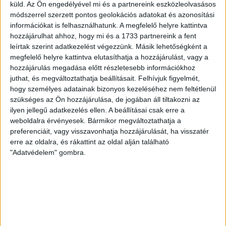
küld.
Az Ön engedélyével mi és a partnereink eszközleolvasásos
módszerrel szerzett pontos geolokációs adatokat és azonosítási
70 ÉVES LETT KEREKES GYÖRGY, A VALAHA
információkat is felhasználhatunk. A megfelelő helyre kattintva
hozzájárulhat ahhoz, hogy mi és a 1733 partnereink a fent
VOLT EGYIK LEGJOBB DEBRECENI CSATÁR
leírtak szerint adatkezelést végezzünk. Másik lehetőségként a
Ma ünnepli 70. születésnapját Kerekes György. A debreceni
megfelelő helyre kattintva elutasíthatja a hozzájárulást, vagy a
születésű támadó a debreceni Titászban, majd a DMTE-ben
hozzájárulás megadása előtt részletesebb információkhoz
juthat, és megváltoztathatja beállításait.
Felhívjuk figyelmét,
kezdte, később játszott Pécsen, az Újpestben, az FTC-ben
hogy személyes adatainak bizonyos kezeléséhez nem feltétlenül
és a Videotonban is, ám pályafutása csúcspontját
szükséges az Ön hozzájárulása, de jogában áll tiltakozni az
egyértelműen a Lokiban töltött évek jelentették. A népszerű
ilyen jellegű adatkezelés ellen. A beállításai csak erre a
Gurigának hihetetlen érzéke volt a játékhoz és a
weboldalra érvényesek. Bármikor megváltoztathatja a
gólszerzéshez, amit jól mutat, hogy a DMVSC-ben eltöltött
preferenciáit, vagy visszavonhatja hozzájárulását, ha visszatér
[…]
erre az oldalra, és rákattint az oldal alján található
Bővebben →
"Adatvédelem" gombra.
VAJDA BOTOND
VASÁRNAP 100
:
SZÁZALÉKNÁL IS TÖBBET KELL BELEADNUNK
2026.08.07.
A DVSC-FC Copenhagen Konferencia Liga mérkőzés