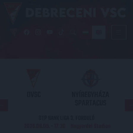
DVSC
NYÍREGYHÁZA
SPARTACUS
OTP BANK LIGA 3. FORDULÓ
2026.08.09. - 17
30
Nagyerdei Stadion
: