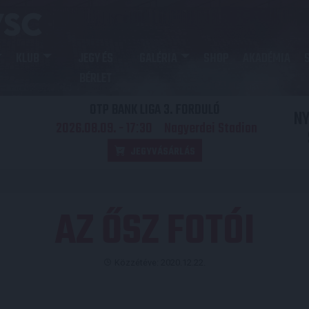
KLUB
JEGY ÉS
GALÉRIA
SHOP
AKADÉMIA
BÉRLET
OTP BANK LIGA 3. FORDULÓ
N
2026.08.09. - 17
30
Nagyerdei Stadion
:
JEGYVÁSÁRLÁS
AZ ŐSZ FOTÓI
Közzétéve: 2020.12.22.