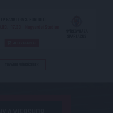
TP BANK LIGA 3. FORDULÓ
.09. - 17
30
Nagyerdei Stadion
:
NYÍREGYHÁZA
SPARTACUS
JEGYVÁSÁRLÁS
TOVÁBBI MÉRKŐZÉSEK
NY A WEBSHOP