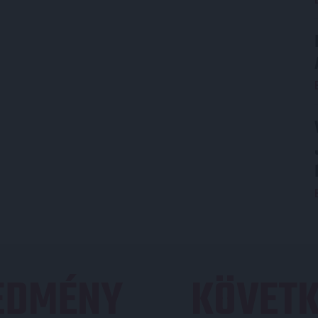
REDMÉNY
KÖVETK