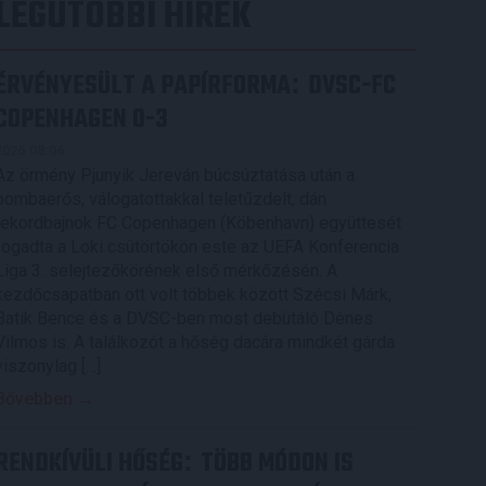
LEGUTÓBBI HÍREK
ÉRVÉNYESÜLT A PAPÍRFORMA
DVSC-FC
:
COPENHAGEN 0-3
2026.08.06.
Az örmény Pjunyik Jereván búcsúztatása után a
bombaerős, válogatottakkal teletűzdelt, dán
rekordbajnok FC Copenhagen (Köbenhavn) együttesét
fogadta a Loki csütörtökön este az UEFA Konferencia
Liga 3. selejtezőkörének első mérkőzésén. A
kezdőcsapatban ott volt többek között Szécsi Márk,
Batik Bence és a DVSC-ben most debütáló Dénes
Vilmos is. A találkozót a hőség dacára mindkét gárda
viszonylag […]
Bővebben →
RENDKÍVÜLI HŐSÉG
TÖBB MÓDON IS
: