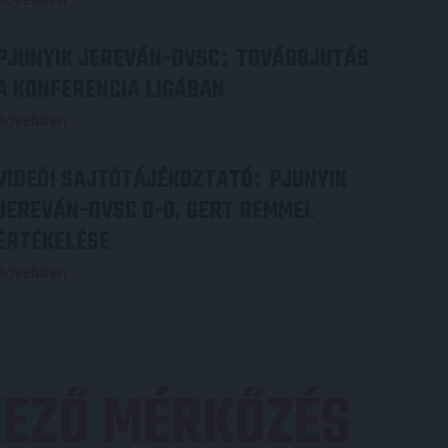
PJUNYIK JEREVÁN-DVSC
TOVÁBBJUTÁS
:
A KONFERENCIA LIGÁBAN
Bővebben →
VIDEÓ! SAJTÓTÁJÉKOZTATÓ
PJUNYIK
:
JEREVÁN-DVSC 0-0, GERT REMMEL
ÉRTÉKELÉSE
Bővebben →
EZŐ MÉRKŐZÉS