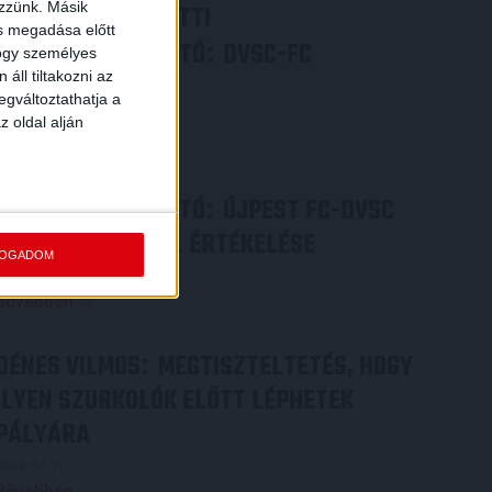
ezzünk. Másik
VIDEÓ! MECCS ELŐTTI
ás megadása előtt
SAJTÓTÁJÉKOZTATÓ
DVSC-FC
:
hogy személyes
áll tiltakozni az
COPENHAGEN
egváltoztathatja a
2026.08.05.
z oldal alján
Bővebben →
SAJTÓTÁJÉKOZTATÓ
ÚJPEST FC-DVSC
:
4-2, GERT REMMEL ÉRTÉKELÉSE
FOGADOM
2026.08.03.
Bővebben →
DÉNES VILMOS
MEGTISZTELTETÉS, HOGY
:
ILYEN SZURKOLÓK ELŐTT LÉPHETEK
PÁLYÁRA
2026.07.31.
Bővebben →