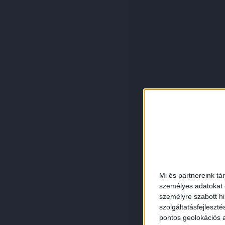
Mi és partnereink tá
személyes adatokat d
személyre szabott h
szolgáltatásfejleszté
pontos geolokációs a