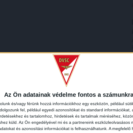
Az Ön adatainak védelme fontos a számunkr
rolunk és/vagy férünk hozzá információkhoz egy eszközön, például süti
olgozunk fel, például egyedi azonosítókat és standard információkat,
irdetésekhez és tartalomhoz, hirdetések és tartalmak méréséhez, kö
shez küld.
Az Ön engedélyével mi és a partnereink eszközleolvasásos m
datokat és azonosítási információkat is felhasználhatunk. A megfelelő h