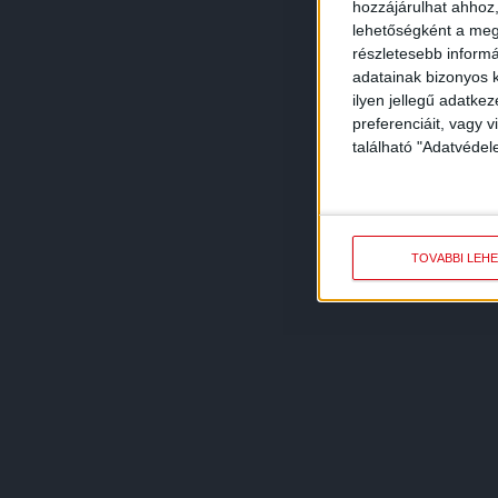
hozzájárulhat ahhoz,
lehetőségként a megf
részletesebb informác
adatainak bizonyos k
ilyen jellegű adatke
preferenciáit, vagy v
található "Adatvéde
TOVÁBBI LEH