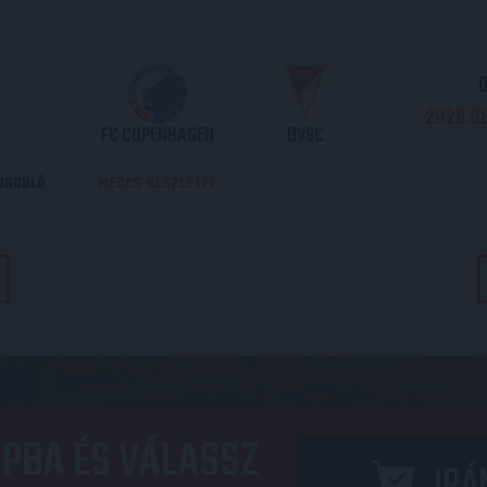
O
2026.08
FC COPENHAGEN
DVSC
DORDULÓ
MECCS RÉSZLETEI
PBA ÉS VÁLASSZ
IRÁ