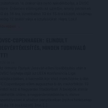
csütörtökön 16 órakor újra nyitó ajándékboltja, a DVSC
Store. Érdemes ellátogatni az üzletbe, amely pénteken
10 és 18 óra, szombaton 10 és 15 óra között, vasárnap
pedig 12 órától várja a szurkolókat. Hajrá, Loki!
Bővebben →
DVSC-COPENHAGEN
ELINDULT
:
JEGYÉRTÉKESÍTÉS, MINDEN TUDNIVALÓ
ITT!
2026.08.04.
Az örmény Pjunyik Jereván elleni továbbjutás után a
DVSC folytatja útját az UEFA Konferencia Liga
selejtezőjében, a harmadik kör első mérkőzése a dán
FC Copenhagen ellen augusztus 6-án, csütörtökön 19
órától lesz a Nagyerdei Stadionban. A belépők immár
elérhetők online, a nagyerdeistadion.hu-n, illetve
személyesen a stadion pénztáraiban (nyitva hétköznap
10 és 18 óra között). Íme, […]