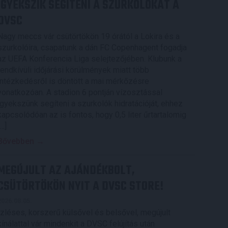
IGYEKSZIK SEGÍTENI A SZURKOLÓKAT A
DVSC
Nagy meccs vár csütörtökön 19 órától a Lokira és a
szurkolóira, csapatunk a dán FC Copenhagent fogadja
az UEFA Konferencia Liga selejtezőjében. Klubunk a
rendkívüli időjárási körülmények miatt több
intézkedésről is döntött a mai mérkőzésre
vonatkozóan. A stadion 6 pontján vízosztással
igyekszünk segíteni a szurkolók hidratációját, ehhez
kapcsolódóan az is fontos, hogy 0,5 liter űrtartalomig
[…]
Bővebben →
MEGÚJULT AZ AJÁNDÉKBOLT,
CSÜTÖRTÖKÖN NYIT A DVSC STORE!
2026.08.05.
Ízléses, korszerű külsővel és belsővel, megújult
kínálattal vár mindenkit a DVSC felújítás után