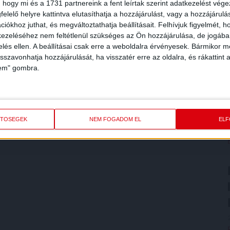
 hogy mi és a 1731 partnereink a fent leírtak szerint adatkezelést vég
elelő helyre kattintva elutasíthatja a hozzájárulást, vagy a hozzájárul
iókhoz juthat, és megváltoztathatja beállításait.
Felhívjuk figyelmét, 
ezeléséhez nem feltétlenül szükséges az Ön hozzájárulása, de jogában 
zelés ellen. A beállításai csak erre a weboldalra érvényesek. Bármikor m
isszavonhatja hozzájárulását, ha visszatér erre az oldalra, és rákattint a
lem" gombra.
ETŐSÉGEK
NEM FOGADOM EL
EL