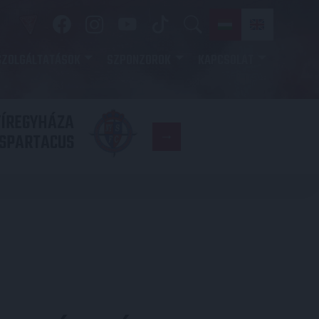
SZOLGÁLTATÁSOK
SZPONZOROK
KAPCSOLAT
YÍREGYHÁZA
FC
SPARTACUS
COPENHAGE