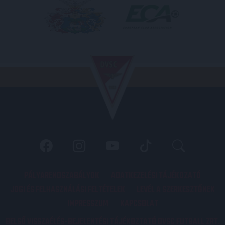
PÁLYARENDSZABÁLYOK
ADATKEZELÉSI TÁJÉKOZATÓ
JOGI ÉS FELHASZNÁLÁSI FELTÉTELEK
LEVÉL A SZERKESZTŐNEK
IMPRESSZUM
KAPCSOLAT
BELSŐ VISSZAÉLÉS-BEJELENTÉSI TÁJÉKOZTATÓ DVSC FUTBALL ZRT.