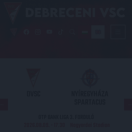
DVSC
NYÍREGYHÁZA
SPARTACUS
OTP BANK LIGA 3. FORDULÓ
2026.08.09. - 17
30
Nagyerdei Stadion
: