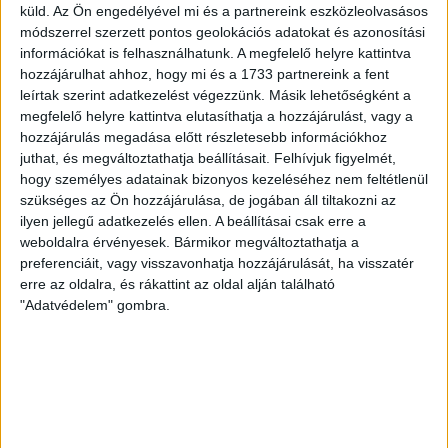
küld.
Az Ön engedélyével mi és a partnereink eszközleolvasásos
módszerrel szerzett pontos geolokációs adatokat és azonosítási
információkat is felhasználhatunk. A megfelelő helyre kattintva
hozzájárulhat ahhoz, hogy mi és a 1733 partnereink a fent
leírtak szerint adatkezelést végezzünk. Másik lehetőségként a
megfelelő helyre kattintva elutasíthatja a hozzájárulást, vagy a
hozzájárulás megadása előtt részletesebb információkhoz
juthat, és megváltoztathatja beállításait.
Felhívjuk figyelmét,
hogy személyes adatainak bizonyos kezeléséhez nem feltétlenül
szükséges az Ön hozzájárulása, de jogában áll tiltakozni az
ilyen jellegű adatkezelés ellen. A beállításai csak erre a
weboldalra érvényesek. Bármikor megváltoztathatja a
preferenciáit, vagy visszavonhatja hozzájárulását, ha visszatér
erre az oldalra, és rákattint az oldal alján található
"Adatvédelem" gombra.