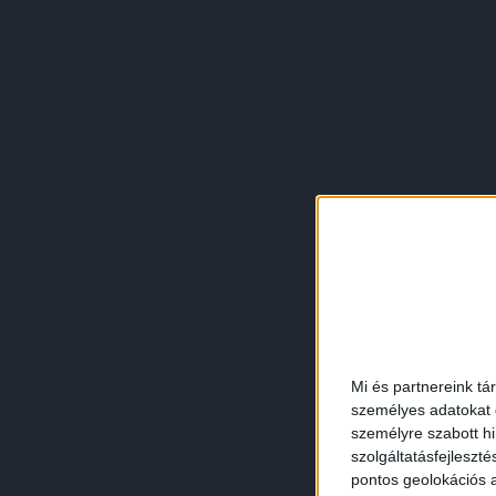
Mi és partnereink tá
személyes adatokat d
személyre szabott h
szolgáltatásfejleszté
pontos geolokációs a