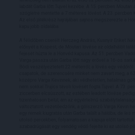
labdát Garba lőtt Tujvel kezébe. A 15. percben Moutari 
szögletre mentette a 7 méteres lövést. A 23. percben 
Az első játékrész hajrájában sajnos megszerezte a Hon
kapu jobb oldalába.
A félidőben cserélt Herczeg András, Kusnyír Eriket Niko
előnyét a Kispest, de Moutari lövése az oldalhálót tal
fejesét húzta le a Honvéd kapusa. Az 51. percben Vadó
Varga passza után Garba lőtt nagy erővel a 16-os sarkátó
Bódi veszélyeztetett 22 méterről, a lövés egy védőről
csapatok, de szerencsére minket nem zavart meg, a 62. 
középre Varga Kevinnek, aki védhetetlen, hatalmas gólt 
nem sokkal Trujics távoli lövését fogta Tujvel. A 73. pe
ziccerben elcsúszott, az estében leadott lövése pedig n
tizenhatoson belül, ám az egyértelmű szabálytalanságot
változtatott vezetőedzőnk, a gólszerző Varga Kevin h
egy remek kiugratás után Garba talált a hálóba, de les m
utolsó percekben, folyamatosan a kapuja előtt tartottuk
szabadrúgását egy vendég védő fejelte ki az utolsó pi