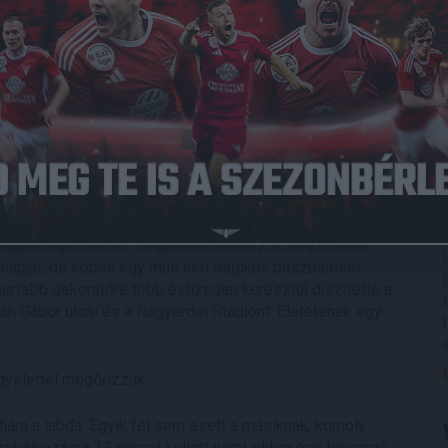
őzésen 3-2-re nyertünk idegenben.
llát, aki 2002-ben indította el a Loki első honlapját, és
ott a csapat háza táján történtekről, a legsikeresebb
Daniella elköszönt tőlünk, így klubunk cégvezetője a
nyel ajándékozta meg búcsúzó kolléganőnket.
labdarúgó társadalmát az elmúlt napokban. A kezdő sípszó
. Csende Sándor a DVSC és a Debreceni Kinizsi egykori
 éves korában távozott. Kathi Márton, a DVSC egyik
ságban eljusson az idegenbeli találkozók helyszínére.
apját, de ebben egy múlt heti tragikus buszbaleset
rtebb dekoratőre több évtizeden keresztül díszítette a
láh Gábor utcai és a Nagyerdei Stadiont. Életétének egy
gyelettel megőrizzük.
tjára a labda. Egyik fél sem esett a másiknak, komoly
róbálkozásra 11 percet kellett várni, ekkor egy lecsorgó