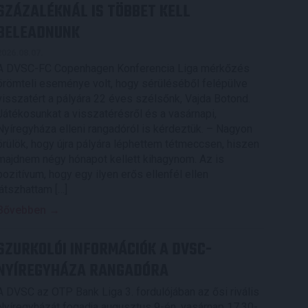
SZÁZALÉKNÁL IS TÖBBET KELL
BELEADNUNK
2026.08.07.
A DVSC-FC Copenhagen Konferencia Liga mérkőzés
örömteli eseménye volt, hogy sérüléséből felépülve
visszatért a pályára 22 éves szélsőnk, Vajda Botond.
Játékosunkat a visszatérésről és a vasárnapi,
Nyíregyháza elleni rangadóról is kérdeztük. – Nagyon
örülök, hogy újra pályára léphettem tétmeccsen, hiszen
majdnem négy hónapot kellett kihagynom. Az is
pozitívum, hogy egy ilyen erős ellenfél ellen
játszhattam […]
Bővebben →
SZURKOLÓI INFORMÁCIÓK A DVSC-
NYÍREGYHÁZA RANGADÓRA
A DVSC az OTP Bank Liga 3. fordulójában az ősi rivális
Nyíregyházát fogadja augusztus 9-én, vasárnap 17.30-