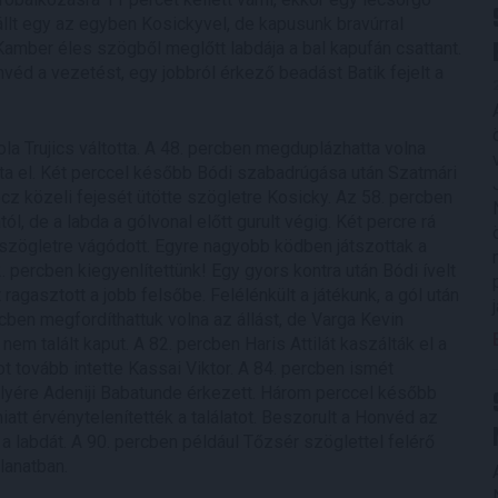
állt egy az egyben Kosickyvel, de kapusunk bravúrral
Kamber éles szögből meglőtt labdája a bal kapufán csattant.
véd a vezetést, egy jobbról érkező beadást Batik fejelt a
la Trujics váltotta. A 48. percben megduplázhatta volna
álta el. Két perccel később Bódi szabadrúgása után Szatmári
cz közeli fejesét ütötte szögletre Kosicky. Az 58. percben
l, de a labda a gólvonal előtt gurult végig. Két percre rá
 szögletre vágódott. Egyre nagyobb ködben játszottak a
percben kiegyenlítettünk! Egy gyors kontra után Bódi ívelt
ragasztott a jobb felsőbe. Felélénkült a játékunk, a gól után
rcben megfordíthattuk volna az állást, de Varga Kevin
em talált kaput. A 82. percben Haris Attilát kaszálták el a
 tovább intette Kassai Viktor. A 84. percben ismét
elyére Adeniji Babatunde érkezett. Három perccel később
iatt érvénytelenítették a találatot. Beszorult a Honvéd az
 a labdát. A 90. percben például Tőzsér szöglettel felérő
llanatban.