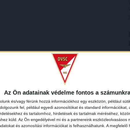
Az Ön adatainak védelme fontos a számunkr
rolunk és/vagy férünk hozzá információkhoz egy eszközön, például süti
olgozunk fel, például egyedi azonosítókat és standard információkat,
irdetésekhez és tartalomhoz, hirdetések és tartalmak méréséhez, kö
shez küld.
Az Ön engedélyével mi és a partnereink eszközleolvasásos m
datokat és azonosítási információkat is felhasználhatunk. A megfelelő h