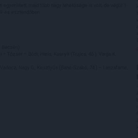
 egyenlített, majd több nagy lehetősége is volt, de végül 1-
19-es esztendőben.
 Becséri)
– Tőzsér – Bódi, Haris, Kusnyír (Trujics, 46.), Varga K.
 – Vadócz, Nagy G., Kesztyűs (Banó-Szabó, 74.) – Lanzafame,