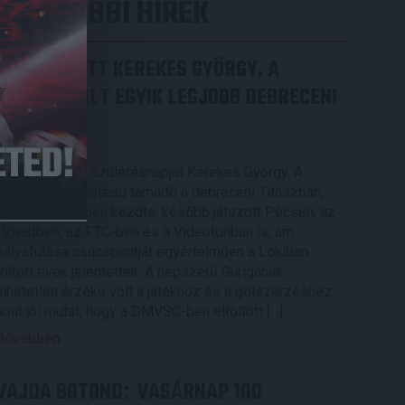
LEGUTÓBBI HÍREK
70 ÉVES LETT KEREKES GYÖRGY, A
VALAHA VOLT EGYIK LEGJOBB DEBRECENI
CSATÁR
2026.08.08.
Ma ünnepli 70. születésnapját Kerekes György. A
debreceni születésű támadó a debreceni Titászban,
majd a DMTE-ben kezdte, később játszott Pécsen, az
Újpestben, az FTC-ben és a Videotonban is, ám
pályafutása csúcspontját egyértelműen a Lokiban
töltött évek jelentették. A népszerű Gurigának
hihetetlen érzéke volt a játékhoz és a gólszerzéshez,
amit jól mutat, hogy a DMVSC-ben eltöltött […]
Bővebben →
VAJDA BOTOND
VASÁRNAP 100
: