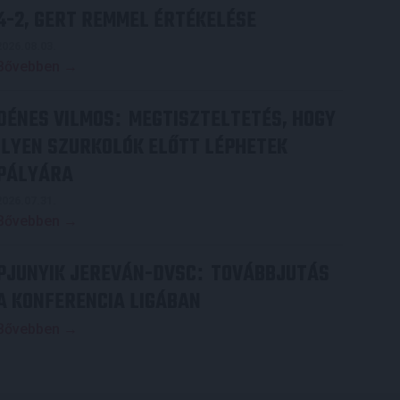
4-2, GERT REMMEL ÉRTÉKELÉSE
2026.08.03.
Bővebben →
DÉNES VILMOS
MEGTISZTELTETÉS, HOGY
:
ILYEN SZURKOLÓK ELŐTT LÉPHETEK
PÁLYÁRA
2026.07.31.
Bővebben →
PJUNYIK JEREVÁN-DVSC
TOVÁBBJUTÁS
:
A KONFERENCIA LIGÁBAN
Bővebben →