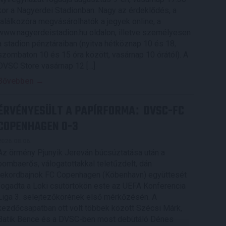
kor a Nagyerdei Stadionban. Nagy az érdeklődés, a
találkozóra megvásárolhatók a jegyek online, a
www.nagyerdeistadion.hu oldalon, illetve személyesen
a stadion pénztáraiban (nyitva hétköznap 10 és 18,
szombaton 10 és 15 óra között, vasárnap 10 órától). A
DVSC Store vasárnap 12 […]
Bővebben →
ÉRVÉNYESÜLT A PAPÍRFORMA
DVSC-FC
:
COPENHAGEN 0-3
2026.08.06.
Az örmény Pjunyik Jereván búcsúztatása után a
bombaerős, válogatottakkal teletűzdelt, dán
rekordbajnok FC Copenhagen (Köbenhavn) együttesét
fogadta a Loki csütörtökön este az UEFA Konferencia
Liga 3. selejtezőkörének első mérkőzésén. A
kezdőcsapatban ott volt többek között Szécsi Márk,
Batik Bence és a DVSC-ben most debütáló Dénes