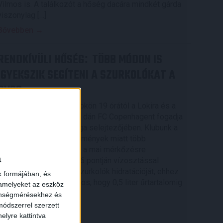
Vilmos is. A találkozót a hőség dacára mindkét gárda
viszonylag […]
Bővebben →
RENDKÍVÜLI HŐSÉG
TÖBB MÓDON IS
:
IGYEKSZIK SEGÍTENI A SZURKOLÓKAT A
DVSC
Nagy meccs vár csütörtökön 19 órától a Lokira és a
szurkolóira, csapatunk a dán FC Copenhagent fogadja
az UEFA Konferencia Liga selejtezőjében. Klubunk a
rendkívüli időjárási körülmények miatt több
intézkedésről is döntött a mai mérkőzésre
a
vonatkozóan. A stadion 6 pontján vízosztással
igyekszünk segíteni a szurkolók hidratációját, ehhez
k formájában, és
kapcsolódóan az is fontos, hogy 0,5 liter űrtartalomig
 amelyeket az eszköz
[…]
zönségmérésekhez és
ódszerrel szerzett
Bővebben →
elyre kattintva