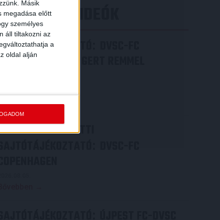
ezzünk. Másik
LEGÚJABB VIDEÓK
ás megadása előtt
hogy személyes
áll tiltakozni az
SAJTÓTÁJÉKOZTATÓ
DVSC-FC
:
egváltoztathatja a
z oldal alján
COPENHAGEN 0-3, GERT REMMEL
ÉRTÉKELÉSE
2026.08.07.
Bővebben →
FOGADOM
VIDEÓ! MECCS ELŐTTI
SAJTÓTÁJÉKOZTATÓ
DVSC-FC
:
COPENHAGEN
2026.08.05.
Bővebben →
SAJTÓTÁJÉKOZTATÓ
ÚJPEST FC-DVSC
: