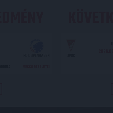
REDMÉNY
KÖVETK
O
2026.08
FC COPENHAGEN
DVSC
DORDULÓ
MECCS RÉSZLETEI