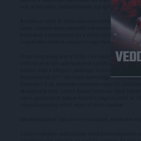
volt, amely ellen szeptemberben egy gólzáporos mérk
A találkozó előtt dr. Róka Géza köszöntötte Nyitrai Danie
azóta, tizenhét éven keresztül lelkiismeretesen tudósít
korszakok eseményeiről és a DVSC mindennapjairól is. 
csapat által dedikált mezzel és egy Havrics-festmén
Óriási veszteség érte a DVSC-t és Hajdú-Bihar megye 
előtt három kiváló sportembertől kellett elbúcsúznunk
edzője, majd a Megyei Labdarúgó Szövetség elnöke 83
buszvezetője 2011 óta felelt azért, hogy a Loki bizton
December 6-án, pénteken ünnepelte volna 52. születésn
akadályozta meg. Szendi Árpád Debrecen egyik legisme
város sportpályáit, többek között a Vágóhíd utcai, az O
súlyos betegség vetett véget 65 éves korában.
Mindhármójuktól fájó szívvel búcsúzunk, emléküket ke
Csípős hidegben, nulla fokban indult kilencvenperces ú
lehetőség nem alakult ki az első tíz percben. Az első p