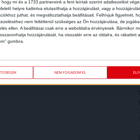
 hogy mi és a 1733 partnereink a fent leírtak szerint adatkezelést vég
elelő helyre kattintva elutasíthatja a hozzájárulást, vagy a hozzájárul
iókhoz juthat, és megváltoztathatja beállításait.
Felhívjuk figyelmét, 
ezeléséhez nem feltétlenül szükséges az Ön hozzájárulása, de jogában 
zelés ellen. A beállításai csak erre a weboldalra érvényesek. Bármikor m
isszavonhatja hozzájárulását, ha visszatér erre az oldalra, és rákattint a
lem" gombra.
ETŐSÉGEK
NEM FOGADOM EL
EL