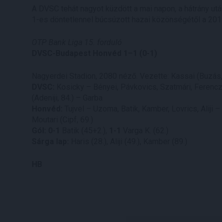
A DVSC tehát nagyot küzdött a mai napon, a hátrány után
1-es döntetlennel búcsúzott hazai közönségétől a 20
OTP Bank Liga 15. forduló
DVSC-Budapest Honvéd 1–1 (0-1)
Nagyerdei Stadion, 2080 néző. Vezette: Kassai (Buzás,
DVSC:
Kosicky – Bényei, Pávkovics, Szatmári, Ferenczi 
(Adeniji, 84.) – Garba
Honvéd:
Tujvel – Uzoma, Batik, Kamber, Lovrics, Aliji
Moutari (Cipf, 69.)
Gól: 0-1
Batik (45+2.),
1-1
Varga K. (62.)
Sárga lap:
Haris (28.), Aliji (49.), Kamber (89.)
HB