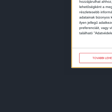
hozzájárulhat ahhoz,
lehetőségként a megf
részletesebb informác
adatainak bizonyos k
ilyen jellegű adatke
preferenciáit, vagy v
található "Adatvéde
TOVÁBBI LEH