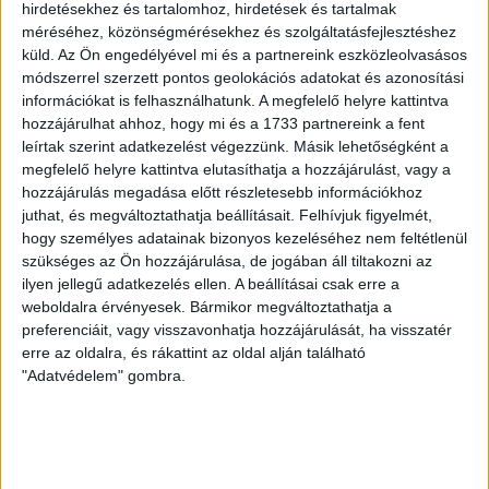
hirdetésekhez és tartalomhoz, hirdetések és tartalmak
méréséhez, közönségmérésekhez és szolgáltatásfejlesztéshez
küld.
Az Ön engedélyével mi és a partnereink eszközleolvasásos
módszerrel szerzett pontos geolokációs adatokat és azonosítási
információkat is felhasználhatunk. A megfelelő helyre kattintva
hozzájárulhat ahhoz, hogy mi és a 1733 partnereink a fent
leírtak szerint adatkezelést végezzünk. Másik lehetőségként a
megfelelő helyre kattintva elutasíthatja a hozzájárulást, vagy a
hozzájárulás megadása előtt részletesebb információkhoz
juthat, és megváltoztathatja beállításait.
Felhívjuk figyelmét,
hogy személyes adatainak bizonyos kezeléséhez nem feltétlenül
szükséges az Ön hozzájárulása, de jogában áll tiltakozni az
ilyen jellegű adatkezelés ellen. A beállításai csak erre a
weboldalra érvényesek. Bármikor megváltoztathatja a
preferenciáit, vagy visszavonhatja hozzájárulását, ha visszatér
erre az oldalra, és rákattint az oldal alján található
"Adatvédelem" gombra.