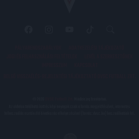
PÁLYARENDSZABÁLYOK
ADATKEZELÉSI TÁJÉKOZATÓ
JOGI ÉS FELHASZNÁLÁSI FELTÉTELEK
LEVÉL A SZERKESZTŐNEK
IMPRESSZUM
KAPCSOLAT
BELSŐ VISSZAÉLÉS-BEJELENTÉSI TÁJÉKOZTATÓ DVSC FUTBALL ZRT.
© 2026
DVSC Futball Zrt.
Minden jog fenntartva.
Az oldalon található írott és képi anyagok csak a forrás megjelölésével, internetes
felhasználás esetén élő hivatkozás elhelyezésével (forrás: dvsc.hu) használhatóak fel.