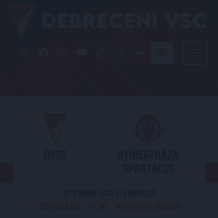
DVSC
NYÍREGYHÁZA
SPARTACUS
OTP BANK LIGA 3. FORDULÓ
2026.08.09. - 17
30
Nagyerdei Stadion
: