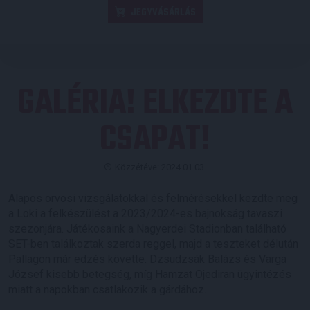
JEGYVÁSÁRLÁS
GALÉRIA! ELKEZDTE A
CSAPAT!
Közzétéve: 2024.01.03.
Alapos orvosi vizsgálatokkal és felmérésekkel kezdte meg
a Loki a felkészülést a 2023/2024-es bajnokság tavaszi
szezonjára. Játékosaink a Nagyerdei Stadionban található
SET-ben találkoztak szerda reggel, majd a teszteket délután
Pallagon már edzés követte. Dzsudzsák Balázs és Varga
József kisebb betegség, míg Hamzat Ojediran ügyintézés
miatt a napokban csatlakozik a gárdához.