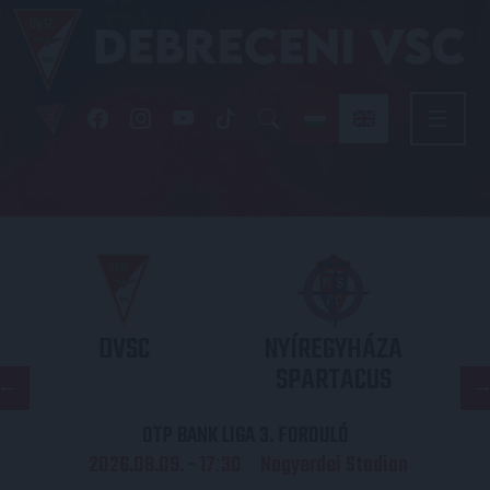
DVSC
NYÍREGYHÁZA
SPARTACUS
OTP BANK LIGA 3. FORDULÓ
2026.08.09. - 17
30
Nagyerdei Stadion
: