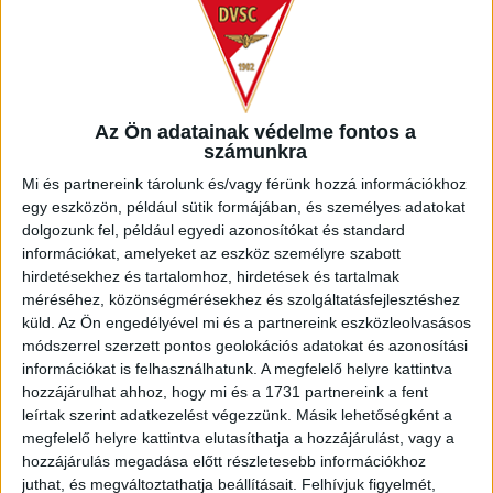
Az Ön adatainak védelme fontos a
számunkra
Mi és partnereink tárolunk és/vagy férünk hozzá információkhoz
egy eszközön, például sütik formájában, és személyes adatokat
dolgozunk fel, például egyedi azonosítókat és standard
információkat, amelyeket az eszköz személyre szabott
hirdetésekhez és tartalomhoz, hirdetések és tartalmak
méréséhez, közönségmérésekhez és szolgáltatásfejlesztéshez
küld.
Az Ön engedélyével mi és a partnereink eszközleolvasásos
módszerrel szerzett pontos geolokációs adatokat és azonosítási
információkat is felhasználhatunk. A megfelelő helyre kattintva
hozzájárulhat ahhoz, hogy mi és a 1731 partnereink a fent
leírtak szerint adatkezelést végezzünk. Másik lehetőségként a
megfelelő helyre kattintva elutasíthatja a hozzájárulást, vagy a
hozzájárulás megadása előtt részletesebb információkhoz
juthat, és megváltoztathatja beállításait.
Felhívjuk figyelmét,