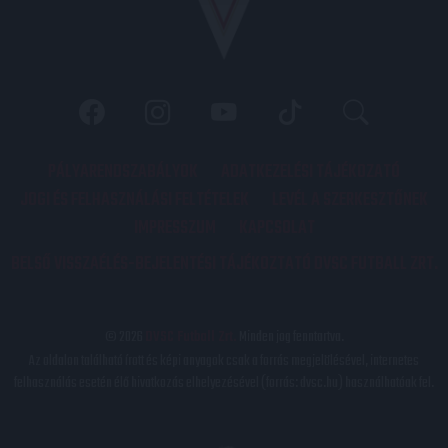
PÁLYARENDSZABÁLYOK
ADATKEZELÉSI TÁJÉKOZATÓ
JOGI ÉS FELHASZNÁLÁSI FELTÉTELEK
LEVÉL A SZERKESZTŐNEK
IMPRESSZUM
KAPCSOLAT
BELSŐ VISSZAÉLÉS-BEJELENTÉSI TÁJÉKOZTATÓ DVSC FUTBALL ZRT.
© 2026
DVSC Futball Zrt.
Minden jog fenntartva.
Az oldalon található írott és képi anyagok csak a forrás megjelölésével, internetes
felhasználás esetén élő hivatkozás elhelyezésével (forrás: dvsc.hu) használhatóak fel.