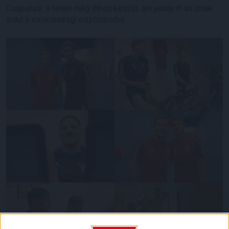
Csapatunk a héten még itthon készül, ám január 8-án útnak
indul a törökországi edzőtáborba.