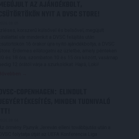
MEGÚJULT AZ AJÁNDÉKBOLT,
CSÜTÖRTÖKÖN NYIT A DVSC STORE!
2026.08.05.
Ízléses, korszerű külsővel és belsővel, megújult
kínálattal vár mindenkit a DVSC felújítás után
csütörtökön 16 órakor újra nyitó ajándékboltja, a DVSC
Store. Érdemes ellátogatni az üzletbe, amely pénteken
10 és 18 óra, szombaton 10 és 15 óra között, vasárnap
pedig 12 órától várja a szurkolókat. Hajrá, Loki!
Bővebben →
DVSC-COPENHAGEN
ELINDULT
:
JEGYÉRTÉKESÍTÉS, MINDEN TUDNIVALÓ
ITT!
2026.08.04.
Az örmény Pjunyik Jereván elleni továbbjutás után a
DVSC folytatja útját az UEFA Konferencia Liga