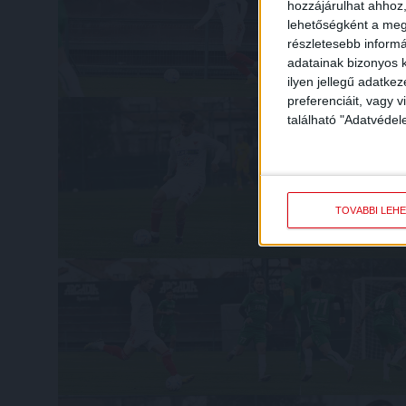
hozzájárulhat ahhoz,
lehetőségként a megf
részletesebb informác
adatainak bizonyos k
ilyen jellegű adatke
preferenciáit, vagy v
található "Adatvéde
TOVÁBBI LEH