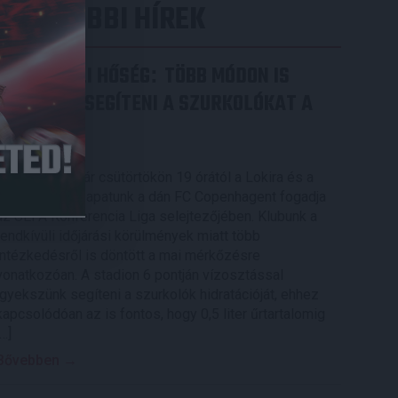
LEGUTÓBBI HÍREK
RENDKÍVÜLI HŐSÉG
TÖBB MÓDON IS
:
IGYEKSZIK SEGÍTENI A SZURKOLÓKAT A
DVSC
2026.08.06.
Nagy meccs vár csütörtökön 19 órától a Lokira és a
szurkolóira, csapatunk a dán FC Copenhagent fogadja
az UEFA Konferencia Liga selejtezőjében. Klubunk a
rendkívüli időjárási körülmények miatt több
intézkedésről is döntött a mai mérkőzésre
vonatkozóan. A stadion 6 pontján vízosztással
igyekszünk segíteni a szurkolók hidratációját, ehhez
kapcsolódóan az is fontos, hogy 0,5 liter űrtartalomig
[…]
Bővebben →