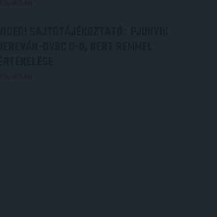
Bővebben →
VIDEÓ! SAJTÓTÁJÉKOZTATÓ
PJUNYIK
:
JEREVÁN-DVSC 0-0, GERT REMMEL
ÉRTÉKELÉSE
Bővebben →