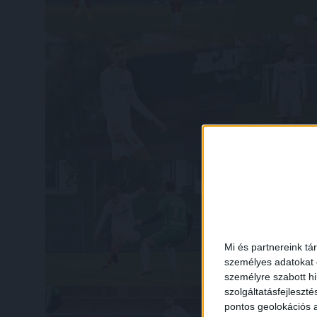
Mi és partnereink tá
személyes adatokat d
személyre szabott h
szolgáltatásfejleszté
pontos geolokációs a