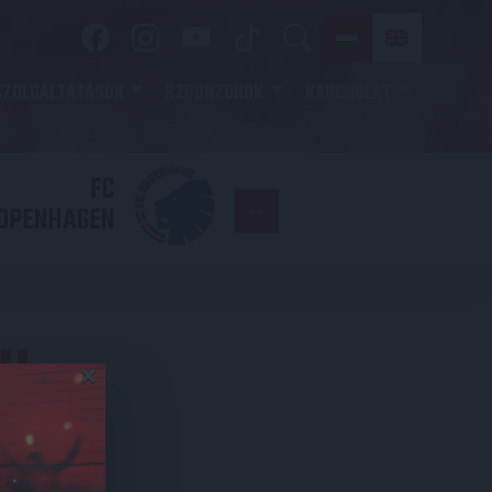
SZOLGÁLTATÁSOK
SZPONZOROK
KAPCSOLAT
FC
DVSC
OPENHAGEN
HI
×