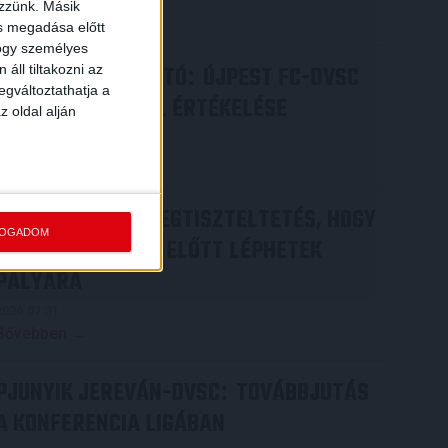
ezzünk. Másik
Bővebben →
ás megadása előtt
hogy személyes
SAJTÓTÁJÉKOZTATÓ
ÚJPEST FC-DVSC
áll tiltakozni az
:
egváltoztathatja a
4-2, GERT REMMEL ÉRTÉKELÉSE
z oldal alján
2026.08.03.
Bővebben →
DÉNES VILMOS
MEGTISZTELTETÉS, HOGY
:
FOGADOM
ILYEN SZURKOLÓK ELŐTT LÉPHETEK
PÁLYÁRA
2026.07.31.
Bővebben →
PJUNYIK JEREVÁN-DVSC
TOVÁBBJUTÁS
:
A KONFERENCIA LIGÁBAN