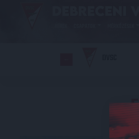
HÍREK
CSAPATOK
MÉRKŐZÉSEK
DVSC