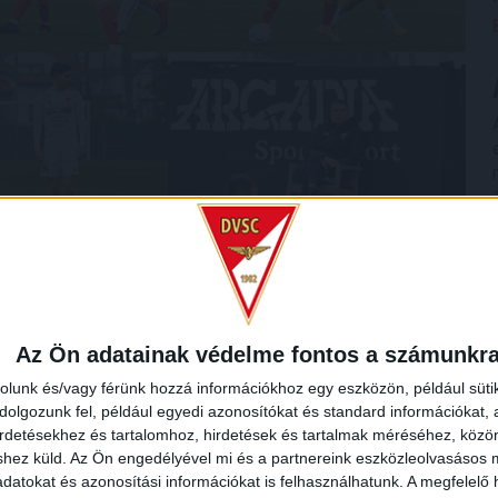
Az Ön adatainak védelme fontos a számunkr
rolunk és/vagy férünk hozzá információkhoz egy eszközön, például süti
olgozunk fel, például egyedi azonosítókat és standard információkat,
irdetésekhez és tartalomhoz, hirdetések és tartalmak méréséhez, kö
shez küld.
Az Ön engedélyével mi és a partnereink eszközleolvasásos m
datokat és azonosítási információkat is felhasználhatunk. A megfelelő h