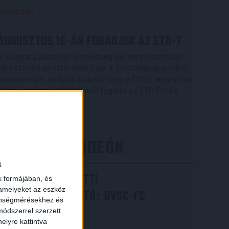
Bővebben →
AUGUSZTUS 16-ÁN FOGADJUK AZ ETO-T
A Magyar Labdarúgó Szövetség Versenybizottsága
elkészítette az OTP Bank Liga 4. fordulójának pontos
menetrendjét, melyből kiderül, hogy a DVSC augusztus
16-án, vasárnap 16.30 órától fogadja az ETO FC-t a
Nagyerdei Stadionban.
Bővebben →
LEGÚJABB VIDEÓK
a
VIDEÓ! MECCS ELŐTTI
k formájában, és
 amelyeket az eszköz
SAJTÓTÁJÉKOZTATÓ
DVSC-FC
:
zönségmérésekhez és
COPENHAGEN
ódszerrel szerzett
elyre kattintva
2026.08.05.