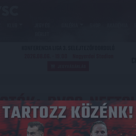
KLUB
JEGY ÉS
GALÉRIA
SHOP
AKADÉMIA
BÉRLET
KONFERENCIA LIGA 3. SELEJTEZŐFDORDULÓ
2026.08.06. - 19
00
Nagyerdei Stadion
:
C
JEGYVÁSÁRLÁS
FOTÓK
DVSC-NEFTC
:
Közzétéve: 2023.01.16.