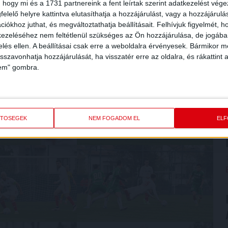
 hogy mi és a 1731 partnereink a fent leírtak szerint adatkezelést vég
elelő helyre kattintva elutasíthatja a hozzájárulást, vagy a hozzájárul
iókhoz juthat, és megváltoztathatja beállításait.
Felhívjuk figyelmét, 
ezeléséhez nem feltétlenül szükséges az Ön hozzájárulása, de jogában 
zelés ellen. A beállításai csak erre a weboldalra érvényesek. Bármikor m
isszavonhatja hozzájárulását, ha visszatér erre az oldalra, és rákattint a
lem" gombra.
ETŐSÉGEK
NEM FOGADOM EL
EL