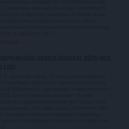
selejtezőjében, a harmadik kör első mérkőzése a dán
FC Copenhagen ellen augusztus 6-án, csütörtökön 19
órától lesz a Nagyerdei Stadionban. A belépők immár
elérhetők online, a nagyerdeistadion.hu-n, illetve
személyesen a stadion pénztáraiban (nyitva hétköznap
10 és 18 óra között). Íme, […]
Bővebben →
KOPPENHÁGAI OROSZLÁNOKKAL KÜZD MEG
A LOKI
A 16-szoros dán bajnok, 10-szeres dán kupagyőztes
FC Copenhagen (Köbenhavn) együttesével küzd meg
az UEFA Konferencia Liga harmadik selejtezőkörében a
DVSC, az első mérkőzés csütörtökön 19 órától
kezdődik a Nagyerdei Stadionban. Nem túlzás, valódi
nagyvad akadt a Loki útjába, lássuk, mit érdemes tudni
az Oroszlánok becenéven emlegetett koppenhágai
csapatról. A futballrajongók számára persze aligha kell
[…]