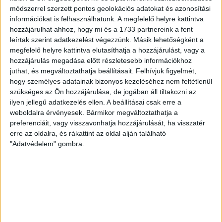
módszerrel szerzett pontos geolokációs adatokat és azonosítási
információkat is felhasználhatunk. A megfelelő helyre kattintva
hozzájárulhat ahhoz, hogy mi és a 1733 partnereink a fent
leírtak szerint adatkezelést végezzünk. Másik lehetőségként a
megfelelő helyre kattintva elutasíthatja a hozzájárulást, vagy a
hozzájárulás megadása előtt részletesebb információkhoz
juthat, és megváltoztathatja beállításait.
Felhívjuk figyelmét,
hogy személyes adatainak bizonyos kezeléséhez nem feltétlenül
szükséges az Ön hozzájárulása, de jogában áll tiltakozni az
ilyen jellegű adatkezelés ellen. A beállításai csak erre a
weboldalra érvényesek. Bármikor megváltoztathatja a
preferenciáit, vagy visszavonhatja hozzájárulását, ha visszatér
erre az oldalra, és rákattint az oldal alján található
"Adatvédelem" gombra.