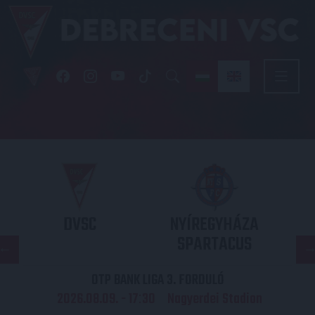
DVSC
NYÍREGYHÁZA
SPARTACUS
OTP BANK LIGA 3. FORDULÓ
2026.08.09. - 17
30
Nagyerdei Stadion
: