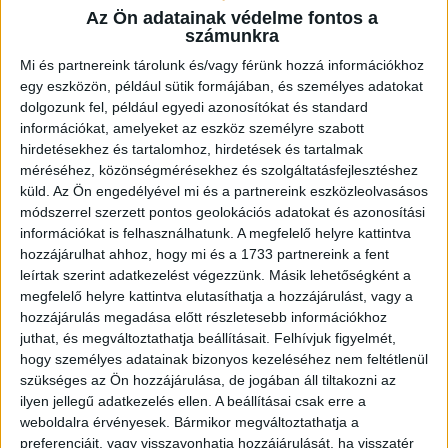
Az Ön adatainak védelme fontos a
számunkra
Mi és partnereink tárolunk és/vagy férünk hozzá információkhoz
egy eszközön, például sütik formájában, és személyes adatokat
dolgozunk fel, például egyedi azonosítókat és standard
információkat, amelyeket az eszköz személyre szabott
hirdetésekhez és tartalomhoz, hirdetések és tartalmak
méréséhez, közönségmérésekhez és szolgáltatásfejlesztéshez
küld.
Az Ön engedélyével mi és a partnereink eszközleolvasásos
módszerrel szerzett pontos geolokációs adatokat és azonosítási
információkat is felhasználhatunk. A megfelelő helyre kattintva
hozzájárulhat ahhoz, hogy mi és a 1733 partnereink a fent
leírtak szerint adatkezelést végezzünk. Másik lehetőségként a
megfelelő helyre kattintva elutasíthatja a hozzájárulást, vagy a
hozzájárulás megadása előtt részletesebb információkhoz
juthat, és megváltoztathatja beállításait.
Felhívjuk figyelmét,
hogy személyes adatainak bizonyos kezeléséhez nem feltétlenül
szükséges az Ön hozzájárulása, de jogában áll tiltakozni az
ilyen jellegű adatkezelés ellen. A beállításai csak erre a
weboldalra érvényesek. Bármikor megváltoztathatja a
preferenciáit, vagy visszavonhatja hozzájárulását, ha visszatér