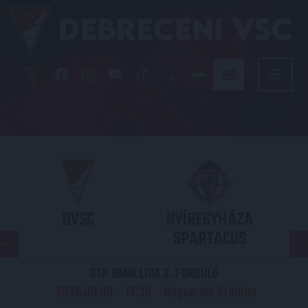
DVSC
NYÍREGYHÁZA
SPARTACUS
OTP BANK LIGA 3. FORDULÓ
2026.08.09. - 17
30
Nagyerdei Stadion
: