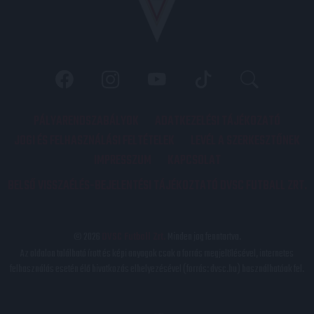
PÁLYARENDSZABÁLYOK
ADATKEZELÉSI TÁJÉKOZATÓ
JOGI ÉS FELHASZNÁLÁSI FELTÉTELEK
LEVÉL A SZERKESZTŐNEK
IMPRESSZUM
KAPCSOLAT
BELSŐ VISSZAÉLÉS-BEJELENTÉSI TÁJÉKOZTATÓ DVSC FUTBALL ZRT.
© 2026
DVSC Futball Zrt.
Minden jog fenntartva.
Az oldalon található írott és képi anyagok csak a forrás megjelölésével, internetes
felhasználás esetén élő hivatkozás elhelyezésével (forrás: dvsc.hu) használhatóak fel.