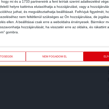
 hogy mi és a 1733 partnereink a fent leírtak szerint adatkezelést vég
elelő helyre kattintva elutasíthatja a hozzájárulást, vagy a hozzájárul
iókhoz juthat, és megváltoztathatja beállításait.
Felhívjuk figyelmét, 
ezeléséhez nem feltétlenül szükséges az Ön hozzájárulása, de jogában 
zelés ellen. A beállításai csak erre a weboldalra érvényesek. Bármikor m
isszavonhatja hozzájárulását, ha visszatér erre az oldalra, és rákattint a
lem" gombra.
ETŐSÉGEK
NEM FOGADOM EL
EL