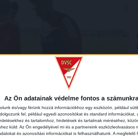
Az Ön adatainak védelme fontos a számunkr
rolunk és/vagy férünk hozzá információkhoz egy eszközön, például süti
olgozunk fel, például egyedi azonosítókat és standard információkat,
irdetésekhez és tartalomhoz, hirdetések és tartalmak méréséhez, kö
shez küld.
Az Ön engedélyével mi és a partnereink eszközleolvasásos m
datokat és azonosítási információkat is felhasználhatunk. A megfelelő h