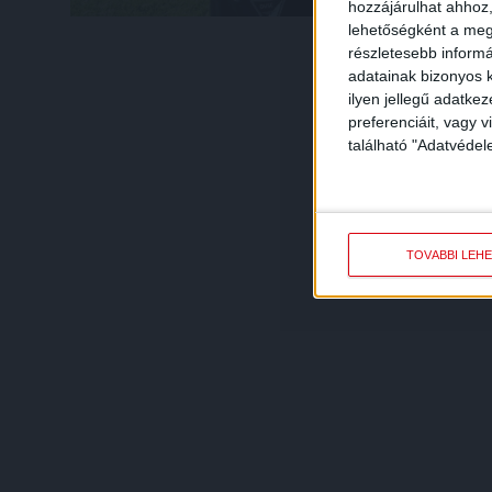
hozzájárulhat ahhoz,
lehetőségként a megf
részletesebb informác
adatainak bizonyos k
ilyen jellegű adatke
preferenciáit, vagy v
található "Adatvéde
TOVÁBBI LEH