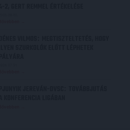
4-2, GERT REMMEL ÉRTÉKELÉSE
2026.08.03.
Bővebben →
DÉNES VILMOS
MEGTISZTELTETÉS, HOGY
:
ILYEN SZURKOLÓK ELŐTT LÉPHETEK
PÁLYÁRA
2026.07.31.
Bővebben →
PJUNYIK JEREVÁN-DVSC
TOVÁBBJUTÁS
:
A KONFERENCIA LIGÁBAN
Bővebben →