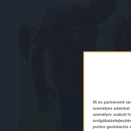
Mi és partnereink tá
személyes adatokat d
személyre szabott h
szolgáltatásfejleszté
pontos geolokációs a