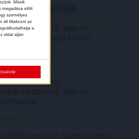
ezzünk. Másik
LEGÚJABB VIDEÓK
ás megadása előtt
hogy személyes
áll tiltakozni az
SAJTÓTÁJÉKOZTATÓ
DVSC-FC
:
egváltoztathatja a
z oldal alján
COPENHAGEN 0-3, GERT REMMEL
ÉRTÉKELÉSE
2026.08.07.
Bővebben →
FOGADOM
VIDEÓ! MECCS ELŐTTI
SAJTÓTÁJÉKOZTATÓ
DVSC-FC
:
COPENHAGEN
2026.08.05.
Bővebben →
SAJTÓTÁJÉKOZTATÓ
ÚJPEST FC-DVSC
: