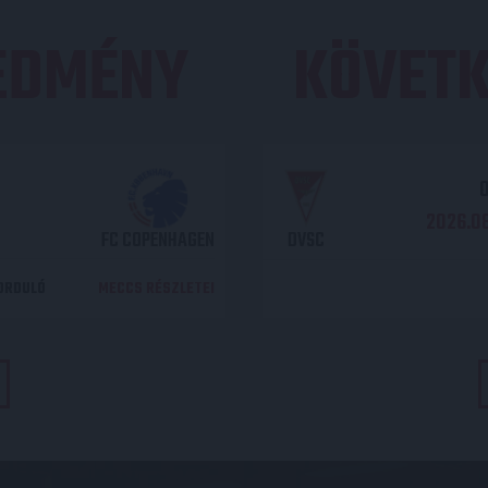
REDMÉNY
KÖVETK
O
2026.08
FC COPENHAGEN
DVSC
DORDULÓ
MECCS RÉSZLETEI