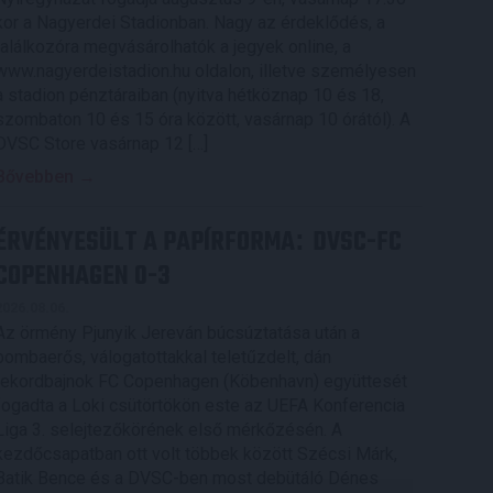
kor a Nagyerdei Stadionban. Nagy az érdeklődés, a
találkozóra megvásárolhatók a jegyek online, a
www.nagyerdeistadion.hu oldalon, illetve személyesen
a stadion pénztáraiban (nyitva hétköznap 10 és 18,
szombaton 10 és 15 óra között, vasárnap 10 órától). A
DVSC Store vasárnap 12 […]
Bővebben →
ÉRVÉNYESÜLT A PAPÍRFORMA
DVSC-FC
:
COPENHAGEN 0-3
2026.08.06.
Az örmény Pjunyik Jereván búcsúztatása után a
bombaerős, válogatottakkal teletűzdelt, dán
rekordbajnok FC Copenhagen (Köbenhavn) együttesét
fogadta a Loki csütörtökön este az UEFA Konferencia
Liga 3. selejtezőkörének első mérkőzésén. A
kezdőcsapatban ott volt többek között Szécsi Márk,
Batik Bence és a DVSC-ben most debütáló Dénes