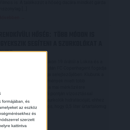
Vilmos is. A találkozót a hőség dacára mindkét gárda
viszonylag […]
Bővebben →
RENDKÍVÜLI HŐSÉG
TÖBB MÓDON IS
:
IGYEKSZIK SEGÍTENI A SZURKOLÓKAT A
DVSC
Nagy meccs vár csütörtökön 19 órától a Lokira és a
szurkolóira, csapatunk a dán FC Copenhagent fogadja
az UEFA Konferencia Liga selejtezőjében. Klubunk a
rendkívüli időjárási körülmények miatt több
intézkedésről is döntött a mai mérkőzésre
a
vonatkozóan. A stadion 6 pontján vízosztással
igyekszünk segíteni a szurkolók hidratációját, ehhez
k formájában, és
kapcsolódóan az is fontos, hogy 0,5 liter űrtartalomig
 amelyeket az eszköz
[…]
zönségmérésekhez és
ódszerrel szerzett
Bővebben →
elyre kattintva