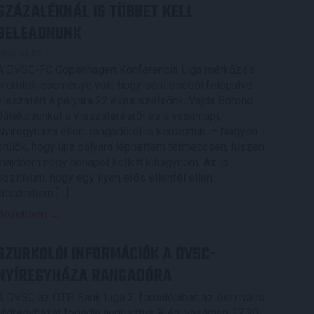
SZÁZALÉKNÁL IS TÖBBET KELL
BELEADNUNK
2026.08.07.
A DVSC-FC Copenhagen Konferencia Liga mérkőzés
örömteli eseménye volt, hogy sérüléséből felépülve
visszatért a pályára 22 éves szélsőnk, Vajda Botond.
Játékosunkat a visszatérésről és a vasárnapi,
Nyíregyháza elleni rangadóról is kérdeztük. – Nagyon
örülök, hogy újra pályára léphettem tétmeccsen, hiszen
majdnem négy hónapot kellett kihagynom. Az is
pozitívum, hogy egy ilyen erős ellenfél ellen
játszhattam […]
Bővebben →
SZURKOLÓI INFORMÁCIÓK A DVSC-
NYÍREGYHÁZA RANGADÓRA
A DVSC az OTP Bank Liga 3. fordulójában az ősi rivális
Nyíregyházát fogadja augusztus 9-én, vasárnap 17.30-