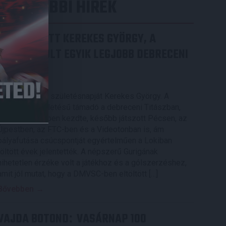
LEGUTÓBBI HÍREK
70 ÉVES LETT KEREKES GYÖRGY, A
VALAHA VOLT EGYIK LEGJOBB DEBRECENI
CSATÁR
2026.08.08.
Ma ünnepli 70. születésnapját Kerekes György. A
debreceni születésű támadó a debreceni Titászban,
majd a DMTE-ben kezdte, később játszott Pécsen, az
Újpestben, az FTC-ben és a Videotonban is, ám
pályafutása csúcspontját egyértelműen a Lokiban
töltött évek jelentették. A népszerű Gurigának
hihetetlen érzéke volt a játékhoz és a gólszerzéshez,
amit jól mutat, hogy a DMVSC-ben eltöltött […]
Bővebben →
VAJDA BOTOND
VASÁRNAP 100
: