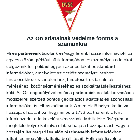
Az Ön adatainak védelme fontos a
számunkra
Mi és partnereink tárolunk és/vagy férünk hozzá információkhoz
egy eszközön, például sütik formájában, és személyes adatokat
dolgozunk fel, például egyedi azonosítókat és standard
információkat, amelyeket az eszköz személyre szabott
hirdetésekhez és tartalomhoz, hirdetések és tartalmak
méréséhez, közönségmérésekhez és szolgáltatásfejlesztéshez
küld.
Az Ön engedélyével mi és a partnereink eszközleolvasásos
módszerrel szerzett pontos geolokációs adatokat és azonosítási
információkat is felhasználhatunk. A megfelelő helyre kattintva
hozzájárulhat ahhoz, hogy mi és a 1733 partnereink a fent
leírtak szerint adatkezelést végezzünk. Másik lehetőségként a
megfelelő helyre kattintva elutasíthatja a hozzájárulást, vagy a
hozzájárulás megadása előtt részletesebb információkhoz
juthat, és megváltoztathatja beállításait.
Felhívjuk figyelmét,