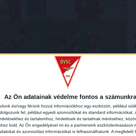
Az Ön adatainak védelme fontos a számunkr
rolunk és/vagy férünk hozzá információkhoz egy eszközön, például süti
olgozunk fel, például egyedi azonosítókat és standard információkat,
irdetésekhez és tartalomhoz, hirdetések és tartalmak méréséhez, kö
shez küld.
Az Ön engedélyével mi és a partnereink eszközleolvasásos m
datokat és azonosítási információkat is felhasználhatunk. A megfelelő h