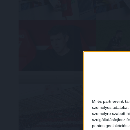
F
Mi és partnereink tá
személyes adatokat d
személyre szabott h
szolgáltatásfejleszté
pontos geolokációs a