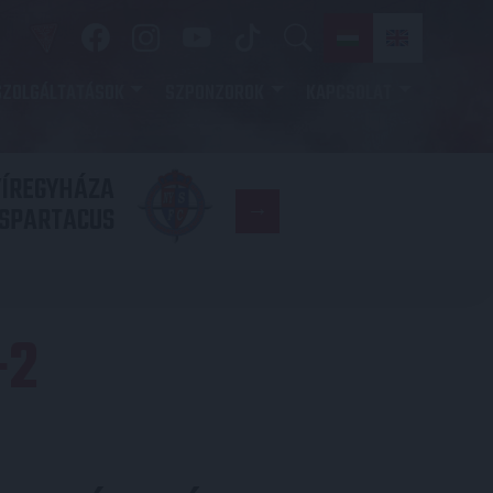
SZOLGÁLTATÁSOK
SZPONZOROK
KAPCSOLAT
YÍREGYHÁZA
FC
SPARTACUS
COPENHAGE
-2