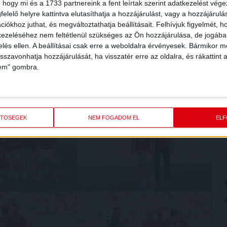
 hogy mi és a 1733 partnereink a fent leírtak szerint adatkezelést vég
elelő helyre kattintva elutasíthatja a hozzájárulást, vagy a hozzájárul
iókhoz juthat, és megváltoztathatja beállításait.
Felhívjuk figyelmét, 
ezeléséhez nem feltétlenül szükséges az Ön hozzájárulása, de jogában 
zelés ellen. A beállításai csak erre a weboldalra érvényesek. Bármikor m
isszavonhatja hozzájárulását, ha visszatér erre az oldalra, és rákattint a
lem" gombra.
ETŐSÉGEK
NEM FOGADOM EL
EL