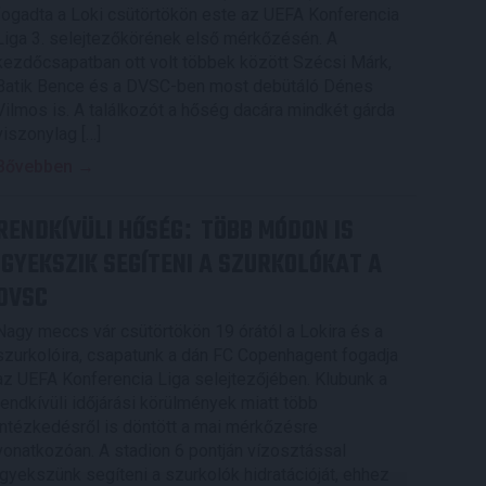
fogadta a Loki csütörtökön este az UEFA Konferencia
Liga 3. selejtezőkörének első mérkőzésén. A
kezdőcsapatban ott volt többek között Szécsi Márk,
Batik Bence és a DVSC-ben most debütáló Dénes
Vilmos is. A találkozót a hőség dacára mindkét gárda
viszonylag […]
Bővebben →
RENDKÍVÜLI HŐSÉG
TÖBB MÓDON IS
:
IGYEKSZIK SEGÍTENI A SZURKOLÓKAT A
DVSC
Nagy meccs vár csütörtökön 19 órától a Lokira és a
szurkolóira, csapatunk a dán FC Copenhagent fogadja
az UEFA Konferencia Liga selejtezőjében. Klubunk a
rendkívüli időjárási körülmények miatt több
intézkedésről is döntött a mai mérkőzésre
vonatkozóan. A stadion 6 pontján vízosztással
igyekszünk segíteni a szurkolók hidratációját, ehhez