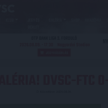
KLUB
JEGY ÉS
GALÉRIA
SHOP
AKADÉMIA
BÉRLET
OTP BANK LIGA 3. FORDULÓ
N
2026.08.09. - 17
30
Nagyerdei Stadion
:
JEGYVÁSÁRLÁS
ALÉRIA! DVSC-FTC 0
Közzétéve: 2026.04.06.