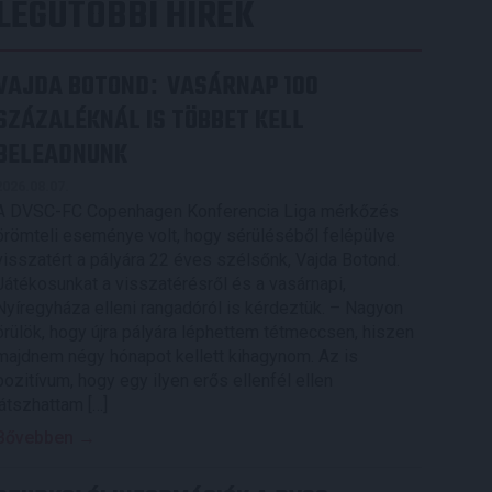
LEGUTÓBBI HÍREK
VAJDA BOTOND
VASÁRNAP 100
:
SZÁZALÉKNÁL IS TÖBBET KELL
BELEADNUNK
2026.08.07.
A DVSC-FC Copenhagen Konferencia Liga mérkőzés
örömteli eseménye volt, hogy sérüléséből felépülve
visszatért a pályára 22 éves szélsőnk, Vajda Botond.
Játékosunkat a visszatérésről és a vasárnapi,
Nyíregyháza elleni rangadóról is kérdeztük. – Nagyon
örülök, hogy újra pályára léphettem tétmeccsen, hiszen
majdnem négy hónapot kellett kihagynom. Az is
pozitívum, hogy egy ilyen erős ellenfél ellen
játszhattam […]
Bővebben →