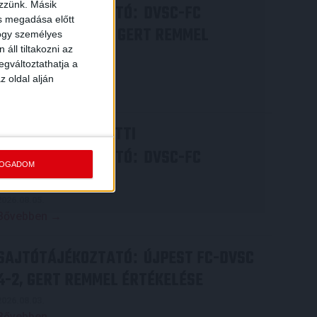
ezzünk. Másik
SAJTÓTÁJÉKOZTATÓ
DVSC-FC
:
ás megadása előtt
COPENHAGEN 0-3, GERT REMMEL
hogy személyes
áll tiltakozni az
ÉRTÉKELÉSE
egváltoztathatja a
2026.08.07.
z oldal alján
Bővebben →
VIDEÓ! MECCS ELŐTTI
SAJTÓTÁJÉKOZTATÓ
DVSC-FC
:
FOGADOM
COPENHAGEN
2026.08.05.
Bővebben →
SAJTÓTÁJÉKOZTATÓ
ÚJPEST FC-DVSC
:
4-2, GERT REMMEL ÉRTÉKELÉSE
2026.08.03.
Bővebben →