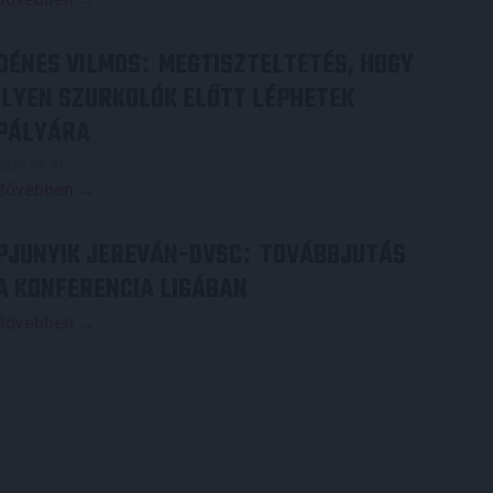
DÉNES VILMOS
MEGTISZTELTETÉS, HOGY
:
ILYEN SZURKOLÓK ELŐTT LÉPHETEK
PÁLYÁRA
2026.07.31.
Bővebben →
PJUNYIK JEREVÁN-DVSC
TOVÁBBJUTÁS
:
A KONFERENCIA LIGÁBAN
Bővebben →