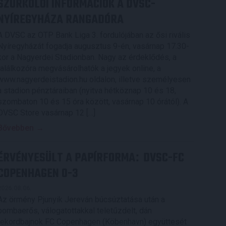
SZURKOLÓI INFORMÁCIÓK A DVSC-
NYÍREGYHÁZA RANGADÓRA
A DVSC az OTP Bank Liga 3. fordulójában az ősi rivális
Nyíregyházát fogadja augusztus 9-én, vasárnap 17.30-
kor a Nagyerdei Stadionban. Nagy az érdeklődés, a
találkozóra megvásárolhatók a jegyek online, a
www.nagyerdeistadion.hu oldalon, illetve személyesen
a stadion pénztáraiban (nyitva hétköznap 10 és 18,
szombaton 10 és 15 óra között, vasárnap 10 órától). A
DVSC Store vasárnap 12 […]
Bővebben →
ÉRVÉNYESÜLT A PAPÍRFORMA
DVSC-FC
:
COPENHAGEN 0-3
2026.08.06.
Az örmény Pjunyik Jereván búcsúztatása után a
bombaerős, válogatottakkal teletűzdelt, dán
rekordbajnok FC Copenhagen (Köbenhavn) együttesét