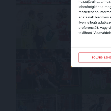
hozzájárulhat ahhoz,
lehetőségként a megf
részletesebb informác
adatainak bizonyos k
ilyen jellegű adatke
preferenciáit, vagy v
található "Adatvéde
TOVÁBBI LEH