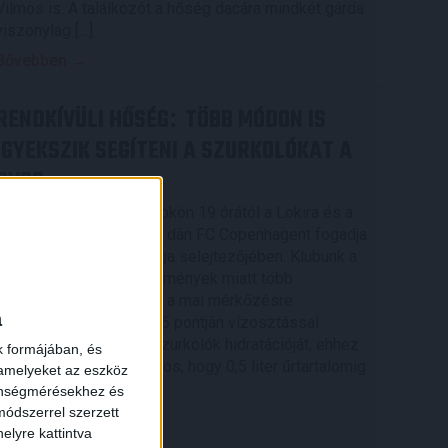
Vilmos is. A találkozót a hőség dacára mindkét gárda
viszonylag […]
Bővebben →
RENDKÍVÜLI HŐSÉG
TÖBB MÓDON IS
:
IGYEKSZIK SEGÍTENI A SZURKOLÓKAT A
DVSC
Nagy meccs vár csütörtökön 19 órától a Lokira és a
szurkolóira, csapatunk a dán FC Copenhagent fogadja
az UEFA Konferencia Liga selejtezőjében. Klubunk a
rendkívüli időjárási körülmények miatt több
intézkedésről is döntött a mai mérkőzésre
a
vonatkozóan. A stadion 6 pontján vízosztással
igyekszünk segíteni a szurkolók hidratációját, ehhez
k formájában, és
kapcsolódóan az is fontos, hogy 0,5 liter űrtartalomig
 amelyeket az eszköz
[…]
zönségmérésekhez és
ódszerrel szerzett
Bővebben →
elyre kattintva