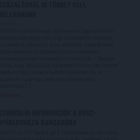
SZÁZALÉKNÁL IS TÖBBET KELL
BELEADNUNK
2026.08.07.
A DVSC-FC Copenhagen Konferencia Liga mérkőzés
örömteli eseménye volt, hogy sérüléséből felépülve
visszatért a pályára 22 éves szélsőnk, Vajda Botond.
Játékosunkat a visszatérésről és a vasárnapi,
Nyíregyháza elleni rangadóról is kérdeztük. – Nagyon
örülök, hogy újra pályára léphettem tétmeccsen, hiszen
majdnem négy hónapot kellett kihagynom. Az is
pozitívum, hogy egy ilyen erős ellenfél ellen
játszhattam […]
Bővebben →
SZURKOLÓI INFORMÁCIÓK A DVSC-
NYÍREGYHÁZA RANGADÓRA
A DVSC az OTP Bank Liga 3. fordulójában az ősi rivális
Nyíregyházát fogadja augusztus 9-én, vasárnap 17.30-