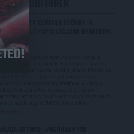
LEGUTÓBBI HÍREK
70 ÉVES LETT KEREKES GYÖRGY, A
VALAHA VOLT EGYIK LEGJOBB DEBRECENI
CSATÁR
2026.08.08.
Ma ünnepli 70. születésnapját Kerekes György. A
debreceni születésű támadó a debreceni Titászban,
majd a DMTE-ben kezdte, később játszott Pécsen, az
Újpestben, az FTC-ben és a Videotonban is, ám
pályafutása csúcspontját egyértelműen a Lokiban
töltött évek jelentették. A népszerű Gurigának
hihetetlen érzéke volt a játékhoz és a gólszerzéshez,
amit jól mutat, hogy a DMVSC-ben eltöltött […]
Bővebben →
VAJDA BOTOND
VASÁRNAP 100
: