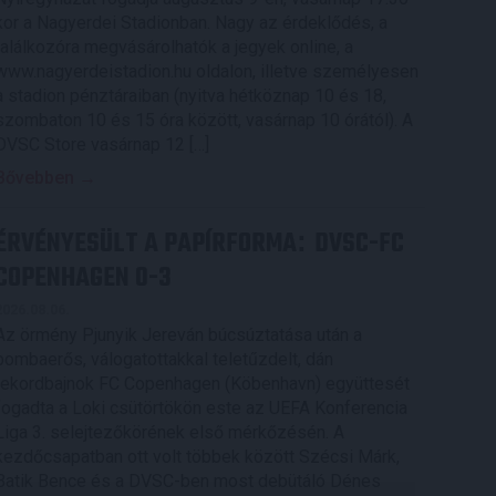
kor a Nagyerdei Stadionban. Nagy az érdeklődés, a
találkozóra megvásárolhatók a jegyek online, a
www.nagyerdeistadion.hu oldalon, illetve személyesen
a stadion pénztáraiban (nyitva hétköznap 10 és 18,
szombaton 10 és 15 óra között, vasárnap 10 órától). A
DVSC Store vasárnap 12 […]
Bővebben →
ÉRVÉNYESÜLT A PAPÍRFORMA
DVSC-FC
:
COPENHAGEN 0-3
2026.08.06.
Az örmény Pjunyik Jereván búcsúztatása után a
bombaerős, válogatottakkal teletűzdelt, dán
rekordbajnok FC Copenhagen (Köbenhavn) együttesét
fogadta a Loki csütörtökön este az UEFA Konferencia
Liga 3. selejtezőkörének első mérkőzésén. A
kezdőcsapatban ott volt többek között Szécsi Márk,
Batik Bence és a DVSC-ben most debütáló Dénes