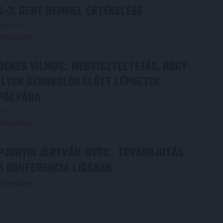
4-2, GERT REMMEL ÉRTÉKELÉSE
2026.08.03.
Bővebben →
DÉNES VILMOS
MEGTISZTELTETÉS, HOGY
:
ILYEN SZURKOLÓK ELŐTT LÉPHETEK
PÁLYÁRA
2026.07.31.
Bővebben →
PJUNYIK JEREVÁN-DVSC
TOVÁBBJUTÁS
:
A KONFERENCIA LIGÁBAN
Bővebben →