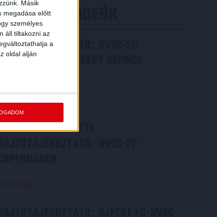
ezzünk. Másik
LEGÚJABB VIDEÓK
ás megadása előtt
hogy személyes
áll tiltakozni az
SAJTÓTÁJÉKOZTATÓ
DVSC-FC
:
egváltoztathatja a
z oldal alján
COPENHAGEN 0-3, GERT REMMEL
ÉRTÉKELÉSE
2026.08.07.
Bővebben →
FOGADOM
VIDEÓ! MECCS ELŐTTI
SAJTÓTÁJÉKOZTATÓ
DVSC-FC
:
COPENHAGEN
2026.08.05.
Bővebben →
SAJTÓTÁJÉKOZTATÓ
ÚJPEST FC-DVSC
: