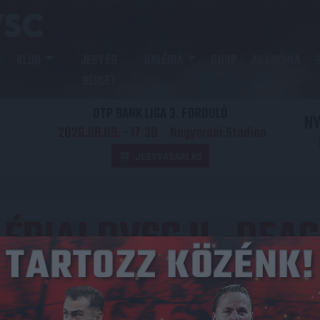
KLUB
JEGY ÉS
GALÉRIA
SHOP
AKADÉMIA
BÉRLET
OTP BANK LIGA 3. FORDULÓ
N
2026.08.09. - 17
30
Nagyerdei Stadion
:
JEGYVÁSÁRLÁS
ÉRIA! DVSC II.-DEAC
Közzétéve: 2023.10.30.