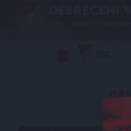
HÍREK
CSAPATOK
MÉRKŐZÉSEK
DVSC
GAL