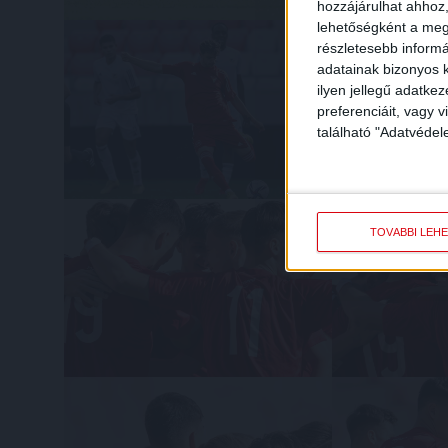
hozzájárulhat ahhoz,
lehetőségként a megf
részletesebb informác
adatainak bizonyos k
ilyen jellegű adatke
preferenciáit, vagy v
található "Adatvéde
TOVÁBBI LEH