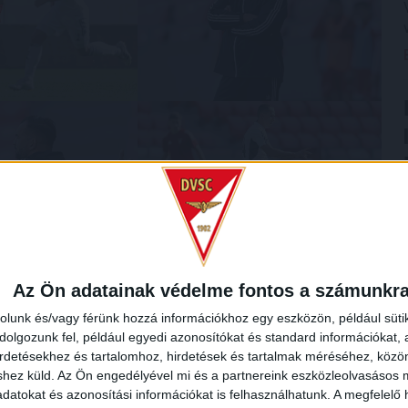
Az Ön adatainak védelme fontos a számunkr
rolunk és/vagy férünk hozzá információkhoz egy eszközön, például süti
olgozunk fel, például egyedi azonosítókat és standard információkat,
irdetésekhez és tartalomhoz, hirdetések és tartalmak méréséhez, kö
shez küld.
Az Ön engedélyével mi és a partnereink eszközleolvasásos m
datokat és azonosítási információkat is felhasználhatunk. A megfelelő h