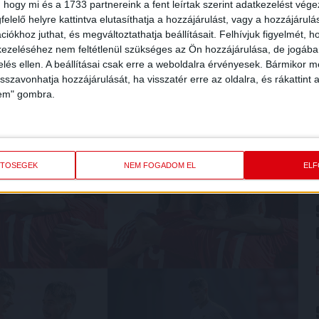
 hogy mi és a 1733 partnereink a fent leírtak szerint adatkezelést vég
elelő helyre kattintva elutasíthatja a hozzájárulást, vagy a hozzájárul
iókhoz juthat, és megváltoztathatja beállításait.
Felhívjuk figyelmét, 
ezeléséhez nem feltétlenül szükséges az Ön hozzájárulása, de jogában 
zelés ellen. A beállításai csak erre a weboldalra érvényesek. Bármikor m
isszavonhatja hozzájárulását, ha visszatér erre az oldalra, és rákattint a
lem" gombra.
ETŐSÉGEK
NEM FOGADOM EL
EL