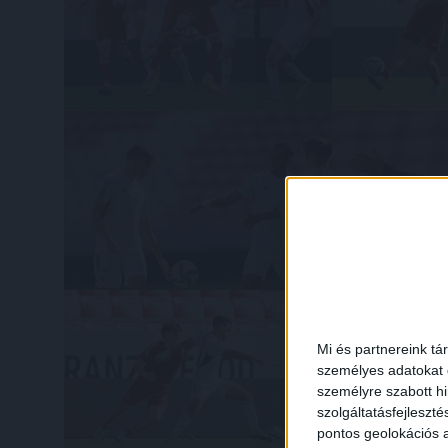
Mi és partnereink tá
személyes adatokat d
személyre szabott h
szolgáltatásfejleszté
pontos geolokációs a