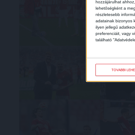
hozzájárulhat ahhoz,
lehetőségként a megf
részletesebb informác
adatainak bizonyos k
ilyen jellegű adatke
preferenciáit, vagy v
található "Adatvéde
TOVÁBBI LEH