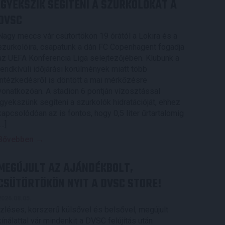
IGYEKSZIK SEGÍTENI A SZURKOLÓKAT A
DVSC
Nagy meccs vár csütörtökön 19 órától a Lokira és a
szurkolóira, csapatunk a dán FC Copenhagent fogadja
az UEFA Konferencia Liga selejtezőjében. Klubunk a
rendkívüli időjárási körülmények miatt több
intézkedésről is döntött a mai mérkőzésre
vonatkozóan. A stadion 6 pontján vízosztással
igyekszünk segíteni a szurkolók hidratációját, ehhez
kapcsolódóan az is fontos, hogy 0,5 liter űrtartalomig
[…]
Bővebben →
MEGÚJULT AZ AJÁNDÉKBOLT,
CSÜTÖRTÖKÖN NYIT A DVSC STORE!
2026.08.05.
Ízléses, korszerű külsővel és belsővel, megújult
kínálattal vár mindenkit a DVSC felújítás után