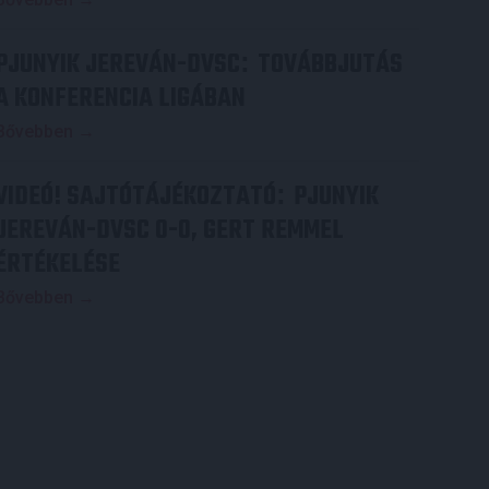
PJUNYIK JEREVÁN-DVSC
TOVÁBBJUTÁS
:
A KONFERENCIA LIGÁBAN
Bővebben →
VIDEÓ! SAJTÓTÁJÉKOZTATÓ
PJUNYIK
:
JEREVÁN-DVSC 0-0, GERT REMMEL
ÉRTÉKELÉSE
Bővebben →