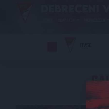
HÍREK
CSAPATOK
MÉRKŐZÉSEK
DVSC
GA