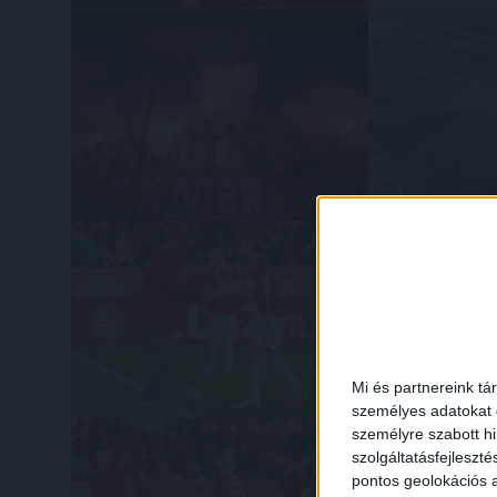
Mi és partnereink tá
személyes adatokat d
személyre szabott h
szolgáltatásfejleszté
pontos geolokációs a