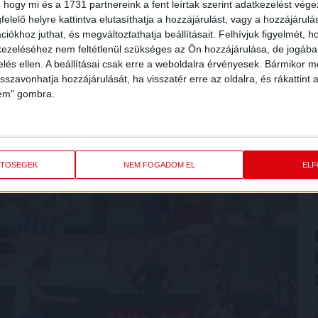
 hogy mi és a 1731 partnereink a fent leírtak szerint adatkezelést vég
elelő helyre kattintva elutasíthatja a hozzájárulást, vagy a hozzájárul
iókhoz juthat, és megváltoztathatja beállításait.
Felhívjuk figyelmét, 
ezeléséhez nem feltétlenül szükséges az Ön hozzájárulása, de jogában 
zelés ellen. A beállításai csak erre a weboldalra érvényesek. Bármikor m
isszavonhatja hozzájárulását, ha visszatér erre az oldalra, és rákattint a
6
lem" gombra.
ETŐSÉGEK
NEM FOGADOM EL
EL