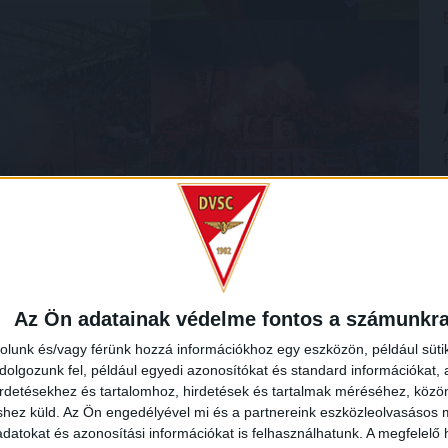
Az Ön adatainak védelme fontos a számunkr
rolunk és/vagy férünk hozzá információkhoz egy eszközön, például süti
olgozunk fel, például egyedi azonosítókat és standard információkat,
irdetésekhez és tartalomhoz, hirdetések és tartalmak méréséhez, kö
shez küld.
Az Ön engedélyével mi és a partnereink eszközleolvasásos m
datokat és azonosítási információkat is felhasználhatunk. A megfelelő h