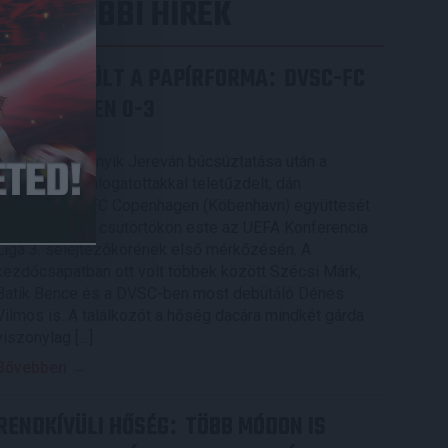
LEGUTÓBBI HÍREK
ÉRVÉNYESÜLT A PAPÍRFORMA
DVSC-FC
:
COPENHAGEN 0-3
2026.08.06.
Az örmény Pjunyik Jereván búcsúztatása után a
bombaerős, válogatottakkal teletűzdelt, dán
rekordbajnok FC Copenhagen (Köbenhavn) együttesét
fogadta a Loki csütörtökön este az UEFA Konferencia
Liga 3. selejtezőkörének első mérkőzésén. A
kezdőcsapatban ott volt többek között Szécsi Márk,
Batik Bence és a DVSC-ben most debütáló Dénes
Vilmos is. A találkozót a hőség dacára mindkét gárda
viszonylag […]
Bővebben →
RENDKÍVÜLI HŐSÉG
TÖBB MÓDON IS
: