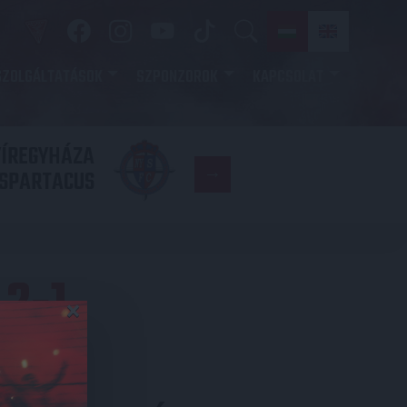
SZOLGÁLTATÁSOK
SZPONZOROK
KAPCSOLAT
YÍREGYHÁZA
FC
SPARTACUS
COPENHAGE
2-1
×