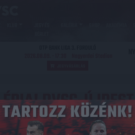
KLUB
JEGY ÉS
GALÉRIA
SHOP
AKADÉMIA
BÉRLET
OTP BANK LIGA 3. FORDULÓ
N
2026.08.09. - 17
30
Nagyerdei Stadion
:
JEGYVÁSÁRLÁS
LÉRIA! DVSC-ÚJPEST 
Közzétéve: 2026.05.17.