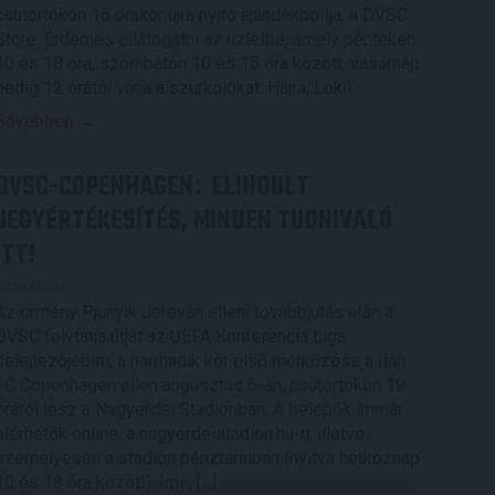
csütörtökön 16 órakor újra nyitó ajándékboltja, a DVSC
Store. Érdemes ellátogatni az üzletbe, amely pénteken
10 és 18 óra, szombaton 10 és 15 óra között, vasárnap
pedig 12 órától várja a szurkolókat. Hajrá, Loki!
Bővebben →
DVSC-COPENHAGEN
ELINDULT
:
JEGYÉRTÉKESÍTÉS, MINDEN TUDNIVALÓ
ITT!
2026.08.04.
Az örmény Pjunyik Jereván elleni továbbjutás után a
DVSC folytatja útját az UEFA Konferencia Liga
selejtezőjében, a harmadik kör első mérkőzése a dán
FC Copenhagen ellen augusztus 6-án, csütörtökön 19
órától lesz a Nagyerdei Stadionban. A belépők immár
elérhetők online, a nagyerdeistadion.hu-n, illetve
személyesen a stadion pénztáraiban (nyitva hétköznap
10 és 18 óra között). Íme, […]