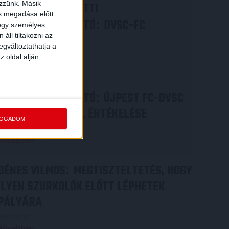
ezzünk. Másik
VIDEÓ! MECCS ELŐTTI
ás megadása előtt
SAJTÓTÁJÉKOZTATÓ
DVSC-FC
:
hogy személyes
áll tiltakozni az
COPENHAGEN
egváltoztathatja a
2026.08.05.
z oldal alján
Bővebben →
SAJTÓTÁJÉKOZTATÓ
ÚJPEST FC-DVSC
:
4-2, GERT REMMEL ÉRTÉKELÉSE
FOGADOM
2026.08.03.
Bővebben →
DÉNES VILMOS
MEGTISZTELTETÉS, HOGY
:
ILYEN SZURKOLÓK ELŐTT LÉPHETEK
PÁLYÁRA
2026.07.31.
Bővebben →