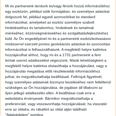
Mi és partnereink tárolunk és/vagy férünk hozzá információkhoz
egy eszközön, például sütik formájában, és személyes adatokat
dolgozunk fel, például egyedi azonosítókat és standard
információkat, amelyeket az eszköz személyre szabott
hirdetésekhez és tartalomhoz, hirdetések és tartalmak
méréséhez, közönségmérésekhez és szolgáltatásfejlesztéshez
küld.
Az Ön engedélyével mi és a partnereink eszközleolvasásos
módszerrel szerzett pontos geolokációs adatokat és azonosítási
információkat is felhasználhatunk. A megfelelő helyre kattintva
hozzájárulhat ahhoz, hogy mi és a 1731 partnereink a fent
leírtak szerint adatkezelést végezzünk. Másik lehetőségként a
megfelelő helyre kattintva elutasíthatja a hozzájárulást, vagy a
hozzájárulás megadása előtt részletesebb információkhoz
juthat, és megváltoztathatja beállításait.
Felhívjuk figyelmét,
hogy személyes adatainak bizonyos kezeléséhez nem feltétlenül
szükséges az Ön hozzájárulása, de jogában áll tiltakozni az
ilyen jellegű adatkezelés ellen. A beállításai csak erre a
weboldalra érvényesek. Bármikor megváltoztathatja a
preferenciáit, vagy visszavonhatja hozzájárulását, ha visszatér
erre az oldalra, és rákattint az oldal alján található
"Adatvédelem" gombra.