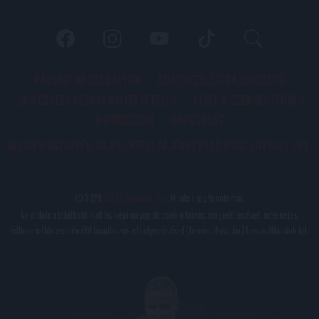
PÁLYARENDSZABÁLYOK
ADATKEZELÉSI TÁJÉKOZATÓ
JOGI ÉS FELHASZNÁLÁSI FELTÉTELEK
LEVÉL A SZERKESZTŐNEK
IMPRESSZUM
KAPCSOLAT
BELSŐ VISSZAÉLÉS-BEJELENTÉSI TÁJÉKOZTATÓ DVSC FUTBALL ZRT.
© 2026
DVSC Futball Zrt.
Minden jog fenntartva.
Az oldalon található írott és képi anyagok csak a forrás megjelölésével, internetes
felhasználás esetén élő hivatkozás elhelyezésével (forrás: dvsc.hu) használhatóak fel.