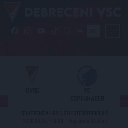
DVSC
FC
COPENHAGEN
KONFERENCIA LIGA 3. SELEJTEZŐFDORDULÓ
2026.08.06. - 19
00
Nagyerdei Stadion
: