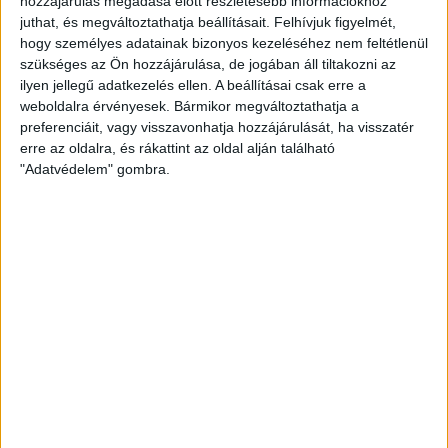
hozzájárulás megadása előtt részletesebb információkhoz
juthat, és megváltoztathatja beállításait.
Felhívjuk figyelmét,
hogy személyes adatainak bizonyos kezeléséhez nem feltétlenül
szükséges az Ön hozzájárulása, de jogában áll tiltakozni az
ilyen jellegű adatkezelés ellen. A beállításai csak erre a
weboldalra érvényesek. Bármikor megváltoztathatja a
preferenciáit, vagy visszavonhatja hozzájárulását, ha visszatér
erre az oldalra, és rákattint az oldal alján található
"Adatvédelem" gombra.