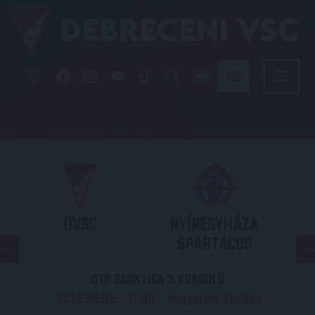
DVSC
NYÍREGYHÁZA
SPARTACUS
OTP BANK LIGA 3. FORDULÓ
2026.08.09. - 17
30
Nagyerdei Stadion
: