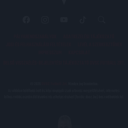
PÁLYARENDSZABÁLYOK
ADATKEZELÉSI TÁJÉKOZATÓ
JOGI ÉS FELHASZNÁLÁSI FELTÉTELEK
LEVÉL A SZERKESZTŐNEK
IMPRESSZUM
KAPCSOLAT
BELSŐ VISSZAÉLÉS-BEJELENTÉSI TÁJÉKOZTATÓ DVSC FUTBALL ZRT.
© 2026
DVSC Futball Zrt.
Minden jog fenntartva.
Az oldalon található írott és képi anyagok csak a forrás megjelölésével, internetes
felhasználás esetén élő hivatkozás elhelyezésével (forrás: dvsc.hu) használhatóak fel.