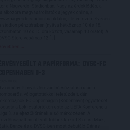
kor a Nagyerdei Stadionban. Nagy az érdeklődés, a
találkozóra megvásárolhatók a jegyek online, a
www.nagyerdeistadion.hu oldalon, illetve személyesen
a stadion pénztáraiban (nyitva hétköznap 10 és 18,
szombaton 10 és 15 óra között, vasárnap 10 órától). A
DVSC Store vasárnap 12 […]
Bővebben →
ÉRVÉNYESÜLT A PAPÍRFORMA
DVSC-FC
:
COPENHAGEN 0-3
2026.08.06.
Az örmény Pjunyik Jereván búcsúztatása után a
bombaerős, válogatottakkal teletűzdelt, dán
rekordbajnok FC Copenhagen (Köbenhavn) együttesét
fogadta a Loki csütörtökön este az UEFA Konferencia
Liga 3. selejtezőkörének első mérkőzésén. A
kezdőcsapatban ott volt többek között Szécsi Márk,
Batik Bence és a DVSC-ben most debütáló Dénes