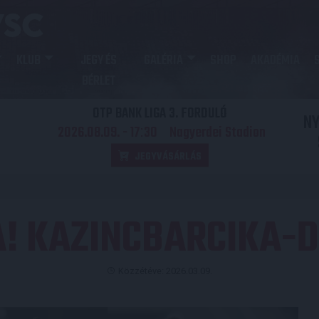
KLUB
JEGY ÉS
GALÉRIA
SHOP
AKADÉMIA
BÉRLET
OTP BANK LIGA 3. FORDULÓ
N
2026.08.09. - 17
30
Nagyerdei Stadion
:
JEGYVÁSÁRLÁS
A! KAZINCBARCIKA-D
Közzétéve: 2026.03.09.