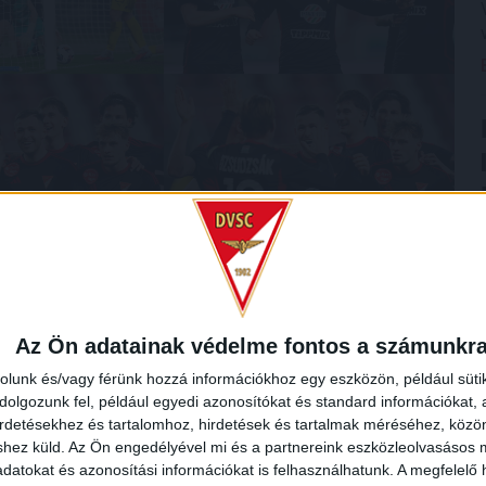
Az Ön adatainak védelme fontos a számunkr
rolunk és/vagy férünk hozzá információkhoz egy eszközön, például süti
olgozunk fel, például egyedi azonosítókat és standard információkat,
irdetésekhez és tartalomhoz, hirdetések és tartalmak méréséhez, kö
shez küld.
Az Ön engedélyével mi és a partnereink eszközleolvasásos m
datokat és azonosítási információkat is felhasználhatunk. A megfelelő h