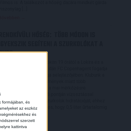
Vilmos is. A találkozót a hőség dacára mindkét gárda
viszonylag […]
Bővebben →
RENDKÍVÜLI HŐSÉG
TÖBB MÓDON IS
:
IGYEKSZIK SEGÍTENI A SZURKOLÓKAT A
DVSC
Nagy meccs vár csütörtökön 19 órától a Lokira és a
szurkolóira, csapatunk a dán FC Copenhagent fogadja
az UEFA Konferencia Liga selejtezőjében. Klubunk a
×
rendkívüli időjárási körülmények miatt több
intézkedésről is döntött a mai mérkőzésre
a
vonatkozóan. A stadion 6 pontján vízosztással
igyekszünk segíteni a szurkolók hidratációját, ehhez
k formájában, és
kapcsolódóan az is fontos, hogy 0,5 liter űrtartalomig
 amelyeket az eszköz
[…]
zönségmérésekhez és
ódszerrel szerzett
Bővebben →
elyre kattintva