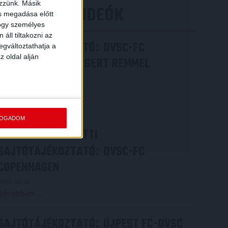
ezzünk. Másik
LEGÚJABB VIDEÓK
ás megadása előtt
hogy személyes
áll tiltakozni az
SAJTÓTÁJÉKOZTATÓ
DVSC-FC
:
egváltoztathatja a
z oldal alján
COPENHAGEN 0-3, GERT REMMEL
ÉRTÉKELÉSE
2026.08.07.
Bővebben →
FOGADOM
VIDEÓ! MECCS ELŐTTI
SAJTÓTÁJÉKOZTATÓ
DVSC-FC
:
COPENHAGEN
2026.08.05.
Bővebben →
SAJTÓTÁJÉKOZTATÓ
ÚJPEST FC-DVSC
: