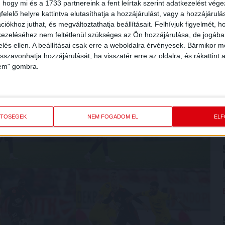
 hogy mi és a 1733 partnereink a fent leírtak szerint adatkezelést vég
elelő helyre kattintva elutasíthatja a hozzájárulást, vagy a hozzájárul
iókhoz juthat, és megváltoztathatja beállításait.
Felhívjuk figyelmét, 
ezeléséhez nem feltétlenül szükséges az Ön hozzájárulása, de jogában 
zelés ellen. A beállításai csak erre a weboldalra érvényesek. Bármikor m
isszavonhatja hozzájárulását, ha visszatér erre az oldalra, és rákattint a
lem" gombra.
ETŐSÉGEK
NEM FOGADOM EL
EL