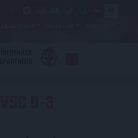
SZOLGÁLTATÁSOK
SZPONZOROK
KAPCSOLAT
YÍREGYHÁZA
FC
SPARTACUS
COPENHAGE
VSC 0-3