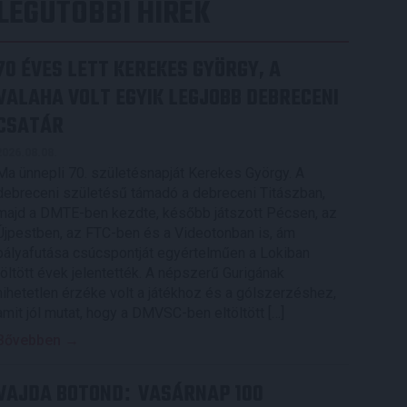
LEGUTÓBBI HÍREK
70 ÉVES LETT KEREKES GYÖRGY, A
VALAHA VOLT EGYIK LEGJOBB DEBRECENI
CSATÁR
2026.08.08.
Ma ünnepli 70. születésnapját Kerekes György. A
debreceni születésű támadó a debreceni Titászban,
majd a DMTE-ben kezdte, később játszott Pécsen, az
Újpestben, az FTC-ben és a Videotonban is, ám
pályafutása csúcspontját egyértelműen a Lokiban
töltött évek jelentették. A népszerű Gurigának
hihetetlen érzéke volt a játékhoz és a gólszerzéshez,
amit jól mutat, hogy a DMVSC-ben eltöltött […]
Bővebben →
VAJDA BOTOND
VASÁRNAP 100
: