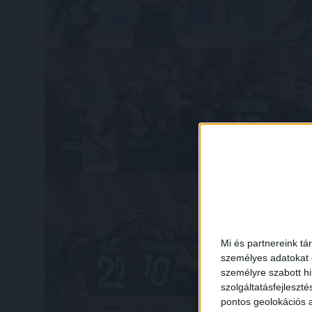
Mi és partnereink tá
személyes adatokat d
személyre szabott h
szolgáltatásfejleszté
pontos geolokációs a