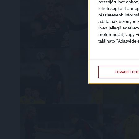
hozzájárulhat ahhoz,
lehetőségként a megf
részletesebb informác
adatainak bizonyos k
ilyen jellegű adatke
preferenciáit, vagy v
található "Adatvéde
TOVÁBBI LEH