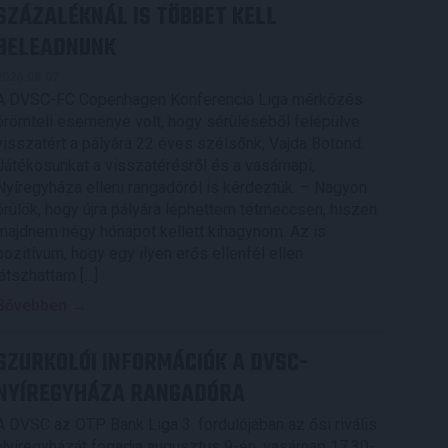
SZÁZALÉKNÁL IS TÖBBET KELL
BELEADNUNK
2026.08.07.
A DVSC-FC Copenhagen Konferencia Liga mérkőzés
örömteli eseménye volt, hogy sérüléséből felépülve
visszatért a pályára 22 éves szélsőnk, Vajda Botond.
Játékosunkat a visszatérésről és a vasárnapi,
Nyíregyháza elleni rangadóról is kérdeztük. – Nagyon
örülök, hogy újra pályára léphettem tétmeccsen, hiszen
majdnem négy hónapot kellett kihagynom. Az is
pozitívum, hogy egy ilyen erős ellenfél ellen
játszhattam […]
Bővebben →
SZURKOLÓI INFORMÁCIÓK A DVSC-
NYÍREGYHÁZA RANGADÓRA
A DVSC az OTP Bank Liga 3. fordulójában az ősi rivális
Nyíregyházát fogadja augusztus 9-én, vasárnap 17.30-