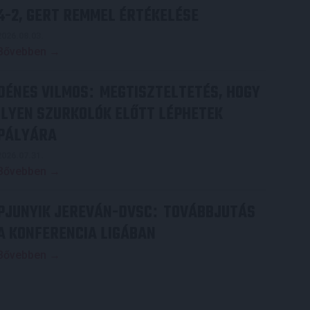
4-2, GERT REMMEL ÉRTÉKELÉSE
2026.08.03.
Bővebben →
DÉNES VILMOS
MEGTISZTELTETÉS, HOGY
:
ILYEN SZURKOLÓK ELŐTT LÉPHETEK
PÁLYÁRA
2026.07.31.
Bővebben →
PJUNYIK JEREVÁN-DVSC
TOVÁBBJUTÁS
:
A KONFERENCIA LIGÁBAN
Bővebben →