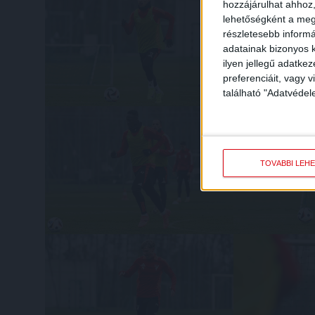
hozzájárulhat ahhoz,
lehetőségként a megf
részletesebb informác
adatainak bizonyos k
ilyen jellegű adatke
preferenciáit, vagy v
található "Adatvéde
TOVÁBBI LEH