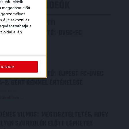
LEGÚJABB VIDEÓK
ezzünk. Másik
ás megadása előtt
hogy személyes
áll tiltakozni az
VIDEÓ! MECCS ELŐTTI
egváltoztathatja a
SAJTÓTÁJÉKOZTATÓ
DVSC-FC
:
z oldal alján
COPENHAGEN
2026.08.05.
Bővebben →
FOGADOM
SAJTÓTÁJÉKOZTATÓ
ÚJPEST FC-DVSC
:
4-2, GERT REMMEL ÉRTÉKELÉSE
2026.08.03.
Bővebben →
DÉNES VILMOS
MEGTISZTELTETÉS, HOGY
:
ILYEN SZURKOLÓK ELŐTT LÉPHETEK