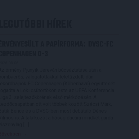
LEGUTÓBBI HÍREK
ÉRVÉNYESÜLT A PAPÍRFORMA
DVSC-FC
:
COPENHAGEN 0-3
2026.08.06.
Az örmény Pjunyik Jereván búcsúztatása után a
bombaerős, válogatottakkal teletűzdelt, dán
rekordbajnok FC Copenhagen (Köbenhavn) együttesét
fogadta a Loki csütörtökön este az UEFA Konferencia
Liga 3. selejtezőkörének első mérkőzésén. A
kezdőcsapatban ott volt többek között Szécsi Márk,
Batik Bence és a DVSC-ben most debütáló Dénes
Vilmos is. A találkozót a hőség dacára mindkét gárda
viszonylag […]
Bővebben →