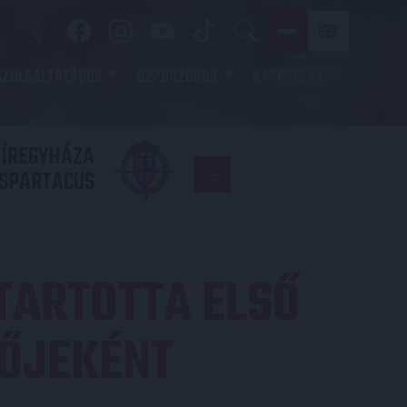
SZOLGÁLTATÁSOK
SZPONZOROK
KAPCSOLAT
YÍREGYHÁZA
FC
SPARTACUS
COPENHAGE
TARTOTTA ELSŐ
ZŐJEKÉNT