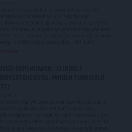
2026.08.05.
Ízléses, korszerű külsővel és belsővel, megújult
kínálattal vár mindenkit a DVSC felújítás után
csütörtökön 16 órakor újra nyitó ajándékboltja, a DVSC
Store. Érdemes ellátogatni az üzletbe, amely pénteken
10 és 18 óra, szombaton 10 és 15 óra között, vasárnap
pedig 12 órától várja a szurkolókat. Hajrá, Loki!
Bővebben →
DVSC-COPENHAGEN
ELINDULT
:
JEGYÉRTÉKESÍTÉS, MINDEN TUDNIVALÓ
ITT!
2026.08.04.
Az örmény Pjunyik Jereván elleni továbbjutás után a
DVSC folytatja útját az UEFA Konferencia Liga
selejtezőjében, a harmadik kör első mérkőzése a dán
FC Copenhagen ellen augusztus 6-án, csütörtökön 19
órától lesz a Nagyerdei Stadionban. A belépők immár