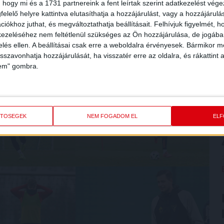
 hogy mi és a 1731 partnereink a fent leírtak szerint adatkezelést vég
elelő helyre kattintva elutasíthatja a hozzájárulást, vagy a hozzájárul
iókhoz juthat, és megváltoztathatja beállításait.
Felhívjuk figyelmét, 
ezeléséhez nem feltétlenül szükséges az Ön hozzájárulása, de jogában 
zelés ellen. A beállításai csak erre a weboldalra érvényesek. Bármikor m
isszavonhatja hozzájárulását, ha visszatér erre az oldalra, és rákattint a
lem" gombra.
ETŐSÉGEK
NEM FOGADOM EL
EL