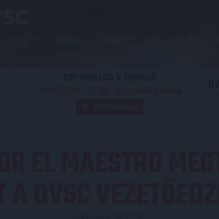
KLUB
JEGY ÉS
GALÉRIA
SHOP
AKADÉMIA
BÉRLET
OTP BANK LIGA 3. FORDULÓ
N
2026.08.09. - 17
30
Nagyerdei Stadion
:
JEGYVÁSÁRLÁS
TOR EL MAESTRO MEG
T A DVSC VEZETŐED
Közzétéve: 2024.11.12.