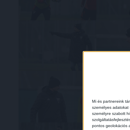
Mi és partnereink tá
személyes adatokat d
személyre szabott h
szolgáltatásfejleszté
pontos geolokációs a