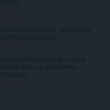
PÁLYÁRA
2026.07.31.
Bővebben →
PJUNYIK JEREVÁN-DVSC
TOVÁBBJUTÁS
:
A KONFERENCIA LIGÁBAN
Bővebben →
VIDEÓ! SAJTÓTÁJÉKOZTATÓ
PJUNYIK
:
JEREVÁN-DVSC 0-0, GERT REMMEL
ÉRTÉKELÉSE
Bővebben →