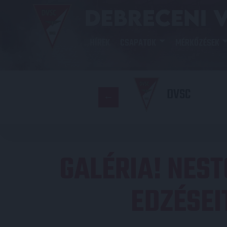
HÍREK
CSAPATOK
MÉRKŐZÉSEK
DVSC
GALÉRIA! NES
EDZÉSEI