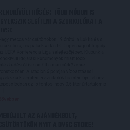
RENDKÍVÜLI HŐSÉG
TÖBB MÓDON IS
:
IGYEKSZIK SEGÍTENI A SZURKOLÓKAT A
DVSC
Nagy meccs vár csütörtökön 19 órától a Lokira és a
szurkolóira, csapatunk a dán FC Copenhagent fogadja
az UEFA Konferencia Liga selejtezőjében. Klubunk a
rendkívüli időjárási körülmények miatt több
intézkedésről is döntött a mai mérkőzésre
vonatkozóan. A stadion 6 pontján vízosztással
igyekszünk segíteni a szurkolók hidratációját, ehhez
kapcsolódóan az is fontos, hogy 0,5 liter űrtartalomig
[…]
Bővebben →
MEGÚJULT AZ AJÁNDÉKBOLT,
CSÜTÖRTÖKÖN NYIT A DVSC STORE!