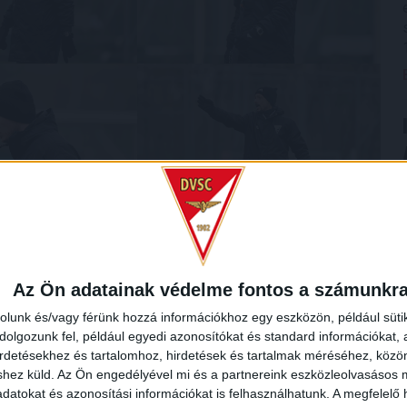
Az Ön adatainak védelme fontos a számunkr
rolunk és/vagy férünk hozzá információkhoz egy eszközön, például süti
olgozunk fel, például egyedi azonosítókat és standard információkat,
irdetésekhez és tartalomhoz, hirdetések és tartalmak méréséhez, kö
shez küld.
Az Ön engedélyével mi és a partnereink eszközleolvasásos m
datokat és azonosítási információkat is felhasználhatunk. A megfelelő h